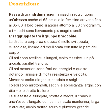
Descrizione
Razza di grandi dimensioni
: i maschi raggiungono
un’
altezza
anche di 68 cm di e le femmine arrivano fino
ai 65-66; il loro
peso
si aggira attorno ai 30 chilogrammi,
e i maschi sono lievemente più magri e snelli.
E’ raggruppato tra il gruppo Braccoide
.
La struttura corporea e ossea è molto sviluppata,
muscolosa, lineare ed equilibrata con tutte le parti del
corpo.
Gli arti sono rettilinei, allungati, molto massicci, un pò
arcuati, paralleli tra loro.
Gli arti posteriori sono forti ed energici e questo
dotando l’animale di molta resistenza e velocità.
Movenza molto elegante, snodata e spigliata.
I piedi sono arrotondati, secchi e abbastanza larghi, con
dita molto strette tra loro
.
La sua testa è allungata, stretta e magra; il cranio è
anch’esso allungato con canna nasale montonina, larga
e arcuata; ampio tartufo scuro e piuttosto grande.