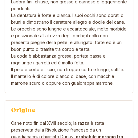
Labbra fini, chiuse, non grosse e carnose e leggermente
pendenti.
La dentatura è forte e bianca. I suoi occhi sono dorati o
bruni e dimostrano il carattere allegro e docile del cane.
Le orecchie sono lunghe e accartocciate, molto morbide
e posizionate all’altezza degli occhi; il collo non
presenta pieghe della pelle, è allungato, forte ed è un
buon punto di tramite tra corpo e testa.
La coda è abbastanza grossa, portata bassa e
raggiunge i garretti ed è molto folta.
Il pelo è corto e liscio, non troppo corto e lungo, sottile.
Il mantello è di colore bianco di base, con macchie
marrone scuro o oppure con gualdrappa marrone.
Origine
Cane noto fin dal XVIII secolo; la razza è stata
preservata dalla Rivoluzione francese da un
guardiacaccia chiamato Dupuy;
probabile incrocio tra