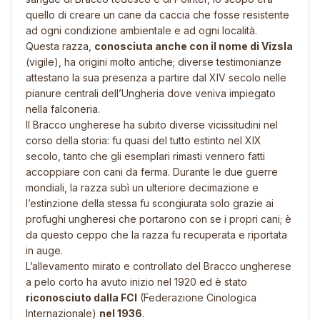
quello di creare un cane da caccia che fosse resistente
ad ogni condizione ambientale e ad ogni località.
Questa razza,
conosciuta anche con il nome di Vizsla
(vigile), ha origini molto antiche; diverse testimonianze
attestano la sua presenza a partire dal XIV secolo nelle
pianure centrali dell’Ungheria dove veniva impiegato
nella falconeria.
Il Bracco ungherese ha subito diverse vicissitudini nel
corso della storia: fu quasi del tutto estinto nel XIX
secolo, tanto che gli esemplari rimasti vennero fatti
accoppiare con cani da ferma. Durante le due guerre
mondiali, la razza subì un ulteriore decimazione e
l’estinzione della stessa fu scongiurata solo grazie ai
profughi ungheresi che portarono con se i propri cani; è
da questo ceppo che la razza fu recuperata e riportata
in auge.
L’allevamento mirato e controllato del Bracco ungherese
a pelo corto ha avuto inizio nel 1920 ed è stato
riconosciuto dalla FCI
(Federazione Cinologica
Internazionale)
nel 1936
.