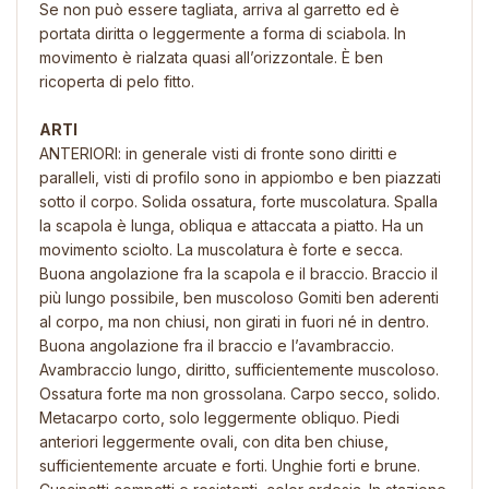
Se non può essere tagliata, arriva al garretto ed è
portata diritta o leggermente a forma di sciabola. In
movimento è rialzata quasi all’orizzontale. È ben
ricoperta di pelo fitto.
ARTI
ANTERIORI: in generale visti di fronte sono diritti e
paralleli, visti di profilo sono in appiombo e ben piazzati
sotto il corpo. Solida ossatura, forte muscolatura. Spalla
la scapola è lunga, obliqua e attaccata a piatto. Ha un
movimento sciolto. La muscolatura è forte e secca.
Buona angolazione fra la scapola e il braccio. Braccio il
più lungo possibile, ben muscoloso Gomiti ben aderenti
al corpo, ma non chiusi, non girati in fuori né in dentro.
Buona angolazione fra il braccio e l’avambraccio.
Avambraccio lungo, diritto, sufficientemente muscoloso.
Ossatura forte ma non grossolana. Carpo secco, solido.
Metacarpo corto, solo leggermente obliquo. Piedi
anteriori leggermente ovali, con dita ben chiuse,
sufficientemente arcuate e forti. Unghie forti e brune.