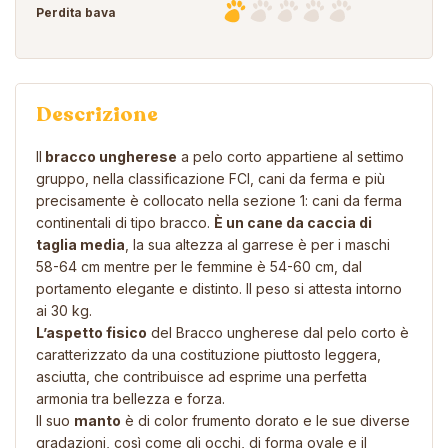
Perdita bava
Descrizione
Il
bracco ungherese
a pelo corto appartiene al settimo
gruppo, nella classificazione FCI, cani da ferma e più
precisamente è collocato nella sezione 1: cani da ferma
continentali di tipo bracco.
È un cane da caccia di
taglia media
, la sua altezza al garrese è per i maschi
58-64 cm mentre per le femmine è 54-60 cm, dal
portamento elegante e distinto. Il peso si attesta intorno
ai 30 kg.
L’aspetto fisico
del Bracco ungherese dal pelo corto è
caratterizzato da una costituzione piuttosto leggera,
asciutta, che contribuisce ad esprime una perfetta
armonia tra bellezza e forza.
Il suo
manto
è di color frumento dorato e le sue diverse
gradazioni, così come gli occhi, di forma ovale e il