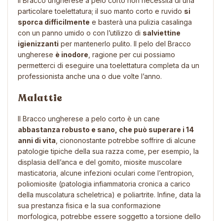
Il Bracco ungherese a pelo corto non necessita di una
particolare toelettatura; il suo manto corto e ruvido
si
sporca difficilmente
e basterà una pulizia casalinga
con un panno umido o con l’utilizzo di
salviettine
igienizzanti
per mantenerlo pulito. Il pelo del Bracco
ungherese
è inodore
, ragione per cui possiamo
permetterci di eseguire una toelettatura completa da un
professionista anche una o due volte l’anno.
Malattie
Il Bracco ungherese a pelo corto è un cane
abbastanza robusto e sano, che può superare i 14
anni di vita
, ciononostante potrebbe soffrire di alcune
patologie tipiche della sua razza come, per esempio, la
displasia dell’anca e del gomito, miosite muscolare
masticatoria, alcune infezioni oculari come l’entropion,
poliomiosite (patologia infiammatoria cronica a carico
della muscolatura scheletrica) e poliartrite. Infine, data la
sua prestanza fisica e la sua conformazione
morfologica, potrebbe essere soggetto a torsione dello