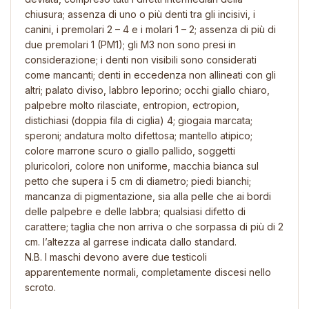
chiusura; assenza di uno o più denti tra gli incisivi, i
canini, i premolari 2 – 4 e i molari 1 – 2; assenza di più di
due premolari 1 (PM1); gli M3 non sono presi in
considerazione; i denti non visibili sono considerati
come mancanti; denti in eccedenza non allineati con gli
altri; palato diviso, labbro leporino; occhi giallo chiaro,
palpebre molto rilasciate, entropion, ectropion,
distichiasi (doppia fila di ciglia) 4; giogaia marcata;
speroni; andatura molto difettosa; mantello atipico;
colore marrone scuro o giallo pallido, soggetti
pluricolori, colore non uniforme, macchia bianca sul
petto che supera i 5 cm di diametro; piedi bianchi;
mancanza di pigmentazione, sia alla pelle che ai bordi
delle palpebre e delle labbra; qualsiasi difetto di
carattere; taglia che non arriva o che sorpassa di più di 2
cm. l’altezza al garrese indicata dallo standard.
N.B. I maschi devono avere due testicoli
apparentemente normali, completamente discesi nello
scroto.