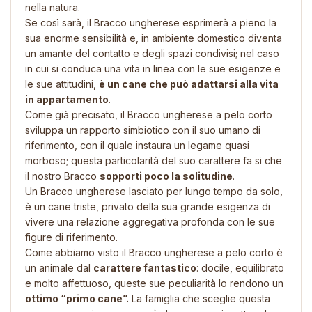
nella natura.
Se così sarà, il Bracco ungherese esprimerà a pieno la
sua enorme sensibilità e, in ambiente domestico diventa
un amante del contatto e degli spazi condivisi; nel caso
in cui si conduca una vita in linea con le sue esigenze e
le sue attitudini,
è un cane che può adattarsi alla vita
in appartamento
.
Come già precisato, il Bracco ungherese a pelo corto
sviluppa un rapporto simbiotico con il suo umano di
riferimento, con il quale instaura un legame quasi
morboso; questa particolarità del suo carattere fa si che
il nostro Bracco
sopporti poco la solitudine
.
Un Bracco ungherese lasciato per lungo tempo da solo,
è un cane triste, privato della sua grande esigenza di
vivere una relazione aggregativa profonda con le sue
figure di riferimento.
Come abbiamo visto il Bracco ungherese a pelo corto è
un animale dal
carattere fantastico
: docile, equilibrato
e molto affettuoso, queste sue peculiarità lo rendono un
ottimo “primo cane”.
La famiglia che sceglie questa