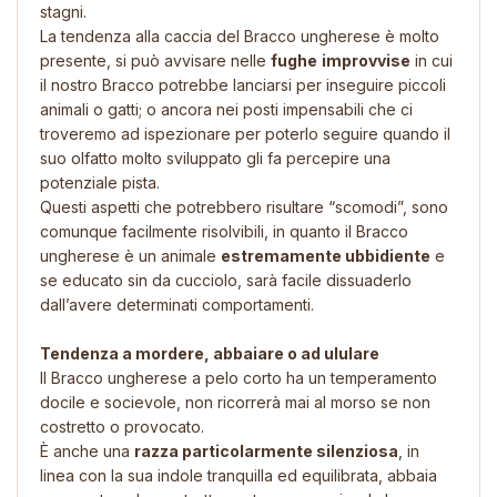
stagni.
La tendenza alla caccia del Bracco ungherese è molto
presente, si può avvisare nelle
fughe
improvvise
in cui
il nostro Bracco potrebbe lanciarsi per inseguire piccoli
animali o gatti; o ancora nei posti impensabili che ci
troveremo ad ispezionare per poterlo seguire quando il
suo olfatto molto sviluppato gli fa percepire una
potenziale pista.
Questi aspetti che potrebbero risultare “scomodi”, sono
comunque facilmente risolvibili, in quanto il Bracco
ungherese è un animale
estremamente ubbidiente
e
se educato sin da cucciolo, sarà facile dissuaderlo
dall’avere determinati comportamenti.
Tendenza a mordere, abbaiare o ad ululare
Il Bracco ungherese a pelo corto ha un temperamento
docile e socievole, non ricorrerà mai al morso se non
costretto o provocato.
È anche una
razza particolarmente silenziosa
, in
linea con la sua indole tranquilla ed equilibrata, abbaia