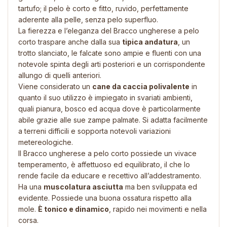
tartufo; il pelo è corto e fitto, ruvido, perfettamente
aderente alla pelle, senza pelo superfluo.
La fierezza e l’eleganza del Bracco ungherese a pelo
corto traspare anche dalla sua
tipica andatura
, un
trotto slanciato, le falcate sono ampie e fluenti con una
notevole spinta degli arti posteriori e un corrispondente
allungo di quelli anteriori.
Viene considerato un
cane da caccia polivalente
in
quanto il suo utilizzo è impiegato in svariati ambienti,
quali pianura, bosco ed acqua dove è particolarmente
abile grazie alle sue zampe palmate. Si adatta facilmente
a terreni difficili e sopporta notevoli variazioni
metereologiche.
Il Bracco ungherese a pelo corto possiede un vivace
temperamento, è affettuoso ed equilibrato, il che lo
rende facile da educare e recettivo all’addestramento.
Ha una
muscolatura asciutta
ma ben sviluppata ed
evidente. Possiede una buona ossatura rispetto alla
mole.
È tonico e dinamico
, rapido nei movimenti e nella
corsa.