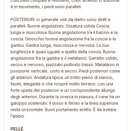
Cuscinetti compatti e resistenti, color ardesia. In stazione
e in movimento, i piedi sono paralleli.
POSTERIORI: in generale visti da dietro sono diritti e
paralleli. Buone angolazioni. Ossatura solida Coscia
lunga e muscolosa. Buona angolazione tra il bacino e la
coscia. Ginocchio buona angolazione fra la coscia e la
gamba. Gamba lunga, muscolosa e nervosa. La sua
lunghezza è quasi uguale a quella della coscia. Buona
angolazione fra la gamba e il metatarso. Garretto solido,
secco e nervoso, piazzato piuttosto basso. Metatarso in
posizione verticale, corto e secco. Piedi posteriori come
gli anteriori. Andatura tipica: un trotto pieno di slancio,
facile, elegante e che ricopre molto terreno, con una
forte spinta dei posteriori e un corrispondente allungo
degli anteriori. Durante la ricerca in pianura, il cane ha un
galoppo sostenuto. Il dorso è fermo e la linea superiore
resta orizzontale. Buon portamento eretto. È da evitare
l’ambio.
PELLE