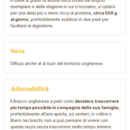
In base al grado di attività fisica svolta dal singolo
esemplare e della stagione in cui ci troviamo, si opterà
per una dieta più o meno ricca di proteine,
circa 500 g
al giorno
, preferibilmente suddivisi in due pasti per
facilitare la digestione.
Note
Diffuso anche al di fuori del territorio ungherese.
Adattabilità
Il Bracco ungherese a pelo corto
desidera
trascorrere
più tempo possibile in compagnia della sua
famiglia
,
preferibilmente all’aria aperta, sui sentieri, in collina o
libero nei boschi; non si può pensare di vivere con
questa razza senza trascorrere molto tempo immersi