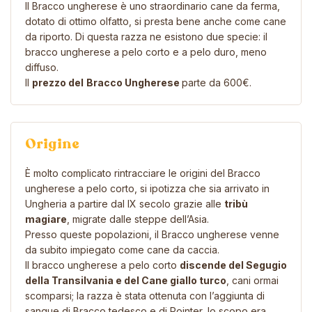
Il Bracco ungherese è uno straordinario cane da ferma,
dotato di ottimo olfatto, si presta bene anche come cane
da riporto. Di questa razza ne esistono due specie: il
bracco ungherese a pelo corto e a pelo duro, meno
diffuso.
Il
prezzo del
Bracco Ungherese
parte da 600€.
Origine
È molto complicato rintracciare le origini del Bracco
ungherese a pelo corto, si ipotizza che sia arrivato in
Ungheria a partire dal IX secolo grazie alle
tribù
magiare
, migrate dalle steppe dell’Asia.
Presso queste popolazioni, il Bracco ungherese venne
da subito impiegato come cane da caccia.
Il bracco ungherese a pelo corto
discende del Segugio
della Transilvania e del Cane giallo turco
, cani ormai
scomparsi; la razza è stata ottenuta con l’aggiunta di
sangue di Bracco tedesco e di Pointer, lo scopo era