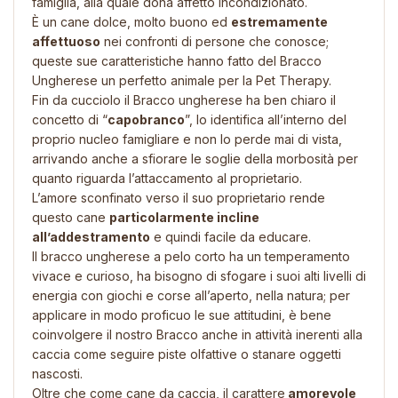
famiglia, alla quale dona affetto incondizionato.
È un cane dolce, molto buono ed
estremamente
affettuoso
nei confronti di persone che conosce;
queste sue caratteristiche hanno fatto del Bracco
Ungherese un perfetto animale per la Pet Therapy.
Fin da cucciolo il Bracco ungherese ha ben chiaro il
concetto di “
capobranco
”, lo identifica all’interno del
proprio nucleo famigliare e non lo perde mai di vista,
arrivando anche a sfiorare le soglie della morbosità per
quanto riguarda l’attaccamento al proprietario.
L’amore sconfinato verso il suo proprietario rende
questo cane
particolarmente incline
all’addestramento
e quindi facile da educare.
Il bracco ungherese a pelo corto ha un temperamento
vivace e curioso, ha bisogno di sfogare i suoi alti livelli di
energia con giochi e corse all’aperto, nella natura; per
applicare in modo proficuo le sue attitudini, è bene
coinvolgere il nostro Bracco anche in attività inerenti alla
caccia come seguire piste olfattive o stanare oggetti
nascosti.
Oltre che come cane da caccia, il carattere
amorevole