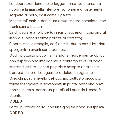
Le labbra pendono molto leggermente, solo tanto da
ricoprire la mascella inferiore; sono nere o fortemente
segnate di nero, così come il palato.
Mascelle/Denti: la dentatura deve essere completa, con
denti sani e bianchi.
La chiusura è a forbice (gli incisivi superiori ricoprono gli
incisivi superiori senza perdita di contatto).
È permessa la tenaglia, così come i due picozzi inferiori
sporgenti in avanti sono permessi.
Occhi piuttosto piccoli, a mandorla, leggermente obliqui,
con espressione intelligente e contemplativa, di color
marrone-ambra. Hanno palpebre sempre aderenti e
bordate di nero. Lo sguardo è dolce e sognante.
Orecchi posti al livello dell’occhio; piuttosto piccoli; di
forma triangolare e arrotondati in punta; pendono piatti
contro la testa; portati un po’ più alti quando il cane è
attento.
COLLO
Forte, piuttosto corto, con una giogaia poco sviluppata.
CORPO