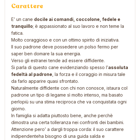
Carattere
E’ un cane
docile ai comandi, coccolone, fedele e
tranquillo
; è appassionato al suo lavoro e non teme la
fatica.
Molto coraggioso e con un ottimo spirito di iniziativa.
Il suo padrone deve possedere un polso fermo per
saper ben domare la sua energia.
Verso gli estranei tende ad essere diffidente.
Si parla di questo cane evidenziando spesso l’
assoluta
fedeltà al padrone
, la forza e il coraggio in misura tale
da farlo apparire quasi sfrontato.
Naturalmente diffidente con chi non conosce, istaura col
padrone un tipo di legame sì molto intenso, ma basato
perlopiù su una stima reciproca che va conquistata ogni
giorno.
In famiglia si adatta piuttosto bene, anche perchè
dimostra una certa tolleranza nei confronti dei bambini.
Attenzione pero’ a dargli troppa corda: il suo carattere
indipendenteha bisogno di una guida salda e