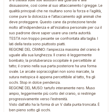
dissuasione, così come al suo attaccamento l gregge. Le
qualità principali che ne risultano sono la forza e l’agilità,
come pure la dolcezza e l’attaccamento agli animali che
deve proteggere. Questo cane da protezione tende
molto all’indipendenza e all’iniziativa personale per cui il
suo padrone deve saper usare una certa autorità.
TESTA non troppo pesante se confrontata alla taglia. I
lati della testa sono piuttosto piatti.
REGIONE DEL CRANIO: l’ampiezza massima del cranio è
uguale alla sua lunghezza. Il cranio è leggermente
bombato; la protuberanza occipitale è percettibile al
tatto; il cranio nella sua parta posteriore ha una forma
ovale. Le arcate sopraccigliari non sono marcate, la
sutura metopica è appena percettibile al tatto, fra gli
occhi. Stop in dolce pendenza.
REGIONE DEL MUSO: tartufo interamente nero. Muso
ampio, leggermente più corto del cranio, si restringe
progressivamente verso l’estremità.
Visto dall’alto ha la forma di un V dalla punta troncata. È
ben pieno sotto gli occhi.