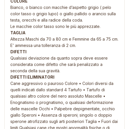
COLORE
Bianco, o bianco con macchie d’aspetto grigio ( pelo
color tasso o grigio lupo) o giallo pallido o arancio sulla
testa, orecchi e alla radice della coda.
Le macchie color tasso sono le più apprezzate.
TAGLIA
Altezza Maschi da 70 a 80 cm e Femmine da 65 a 75 cm.
E’ ammessa una tolleranza di 2 cm.
DIFETTI
Qualsiasi deviazione da quanto sopra deve essere
considerata come difetto che sarà penalizzato a
seconda della sua gravità.
DIFETTI ELIMINATORI
Cane aggressivo o pauroso Colore • Colori diversi da
quelli indicati dallo standard 4 Tartufo • Tartufo di
qualsiasi altro colore del nero assoluto Mascelle •
Enognatismo o prognatismo, o qualsiasi deformazione
delle mascelle Occhi • Palpebre depigmentate, occhio
giallo Speroni • Assenza di speroni; singolo o doppio
sperone atrofizzato sugli arti posteriori Taglia • Fuori dai
limiti Qualsiasi cane che mostri anormalità fisiche o di