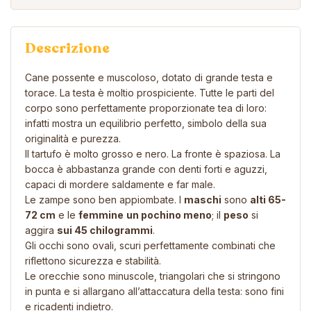
Descrizione
Cane possente e muscoloso, dotato di grande testa e
torace. La testa è moltio prospiciente. Tutte le parti del
corpo sono perfettamente proporzionate tea di loro:
infatti mostra un equilibrio perfetto, simbolo della sua
originalità e purezza.
Il tartufo è molto grosso e nero. La fronte è spaziosa.
La
bocca è abbastanza grande con denti forti e aguzzi,
capaci di mordere saldamente e far male.
Le zampe sono ben appiombate. I
maschi
sono
alti 65-
72 cm
e le
femmine
un pochino meno
; il
peso
si
aggira
sui 45 chilogrammi
.
Gli occhi sono ovali, scuri perfettamente combinati che
riflettono sicurezza e stabilità.
Le orecchie sono minuscole, triangolari che si stringono
in punta e si allargano all’attaccatura della testa: sono fini
e ricadenti indietro.