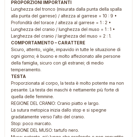
PROPORZIONI IMPORTANTI
Lunghezza del tronco (misurata dalla punta della spalla
alla punta del garrese) / altezza al garrese = 10 : 9 •
Profondità del torace / altezza al garrese = 1 : 2 •
Lunghezza del cranio / lunghezza del muso = 1 : 1 •
Larghezza del cranio / larghezza del muso = 2 : 1.
COMPORTAMENTO – CARATTERE
Sicuro, attento, vigile, impavido in tutte le situazione di
ogni giorno; è buono e molto affezionato alle persone
della famiglia, sicuro con gli estranei; di medio
temperamento.
TESTA
Proporzionata al corpo, la testa è molto potente ma non
pesante. La testa dei maschi è nettamente più forte di
quella delle femmine.
REGIONE DEL CRANIO: Cranio piatto e largo.
La sutura metopica inizia dallo stop e si spegne
gradatamente verso l’alto del cranio.
Stop: poco marcato.
REGIONE DEL MUSO: tartufo nero.
Muso: potente, più lungo che profondo e non appuntito,