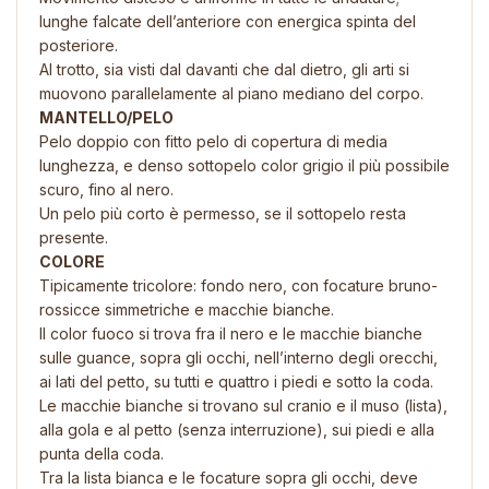
lunghe falcate dell’anteriore con energica spinta del
posteriore.
Al trotto, sia visti dal davanti che dal dietro, gli arti si
muovono parallelamente al piano mediano del corpo.
MANTELLO/PELO
Pelo doppio con fitto pelo di copertura di media
lunghezza, e denso sottopelo color grigio il più possibile
scuro, fino al nero.
Un pelo più corto è permesso, se il sottopelo resta
presente.
COLORE
Tipicamente tricolore: fondo nero, con focature bruno-
rossicce simmetriche e macchie bianche.
Il color fuoco si trova fra il nero e le macchie bianche
sulle guance, sopra gli occhi, nell’interno degli orecchi,
ai lati del petto, su tutti e quattro i piedi e sotto la coda.
Le macchie bianche si trovano sul cranio e il muso (lista),
alla gola e al petto (senza interruzione), sui piedi e alla
punta della coda.
Tra la lista bianca e le focature sopra gli occhi, deve