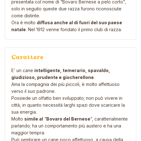
presentata col nome di
“Bovaro Bernese a pelo corto”
,
solo in seguito queste due razza furono riconosciute
come distinte.
Ora è molto
diffusa anche al di fuori del suo paese
natale
. Nel 1912 venne fondato il primo club di razza.
Carattere
E’ un cane
intelligente, temerario, spavaldo,
giudizioso, prudente e giocherellone
.
Ama la compagnia dei più piccoli, è molto affettuoso
verso il suo padrone.
Possiede un olfatto ben sviluppato; non può vivere in
città, in quanto necessità larghi spazi dove scaricare la
sua energia.
Molto
simile al
“
Bovaro del Bernese
”, caratterialmente
parlando; ha un comportamento più austero e ha una
maggior tempra.
Può sembrare un cane poco affettuoso, a causa della