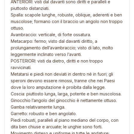
ANTERIORI: visti dal davanti sono diritti e paralleli e
piuttosto distanziati.
Spalla: scapole lunghe, robuste, oblique, aderenti e ben
muscolose; formano con il braccio un angolo non troppo
ottuso.
Avambraccio: verticale, di forte ossatura.
Metacarpo: fermo; visto dal davanti diritto, a
prolungamento dell’avambraccio; visto di lato, molto
leggermente inclinato verso l’avanti.
POSTERIORI: visti da dietro, diritti e non troppo
ravvicinati.
Metatarsi e piedi non deviati in dentro né in fuori; gli
speroni devono essere rimossi, tranne che nei Paesi
dove la loro amputazione è proibita dalla legge.
Coscia: piuttosto lunga, larga, potente e ben muscolosa.
Ginocchio l’angolo del ginocchio è nettamente ottuso.
Gamba relativamente lunga.
Garretto: robusto e ben angolato.
Piedi robusti, paralleli al piano mediano del corpo, con
dita ben chiuse e arcuate; le unghie sono forti.
Movimento disteso e uniforme in tutte le andature;