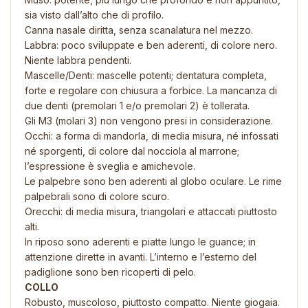
sia visto dall’alto che di profilo.
Canna nasale diritta, senza scanalatura nel mezzo.
Labbra: poco sviluppate e ben aderenti, di colore nero.
Niente labbra pendenti.
Mascelle/Denti: mascelle potenti; dentatura completa,
forte e regolare con chiusura a forbice. La mancanza di
due denti (premolari 1 e/o premolari 2) è tollerata.
Gli M3 (molari 3) non vengono presi in considerazione.
Occhi: a forma di mandorla, di media misura, né infossati
né sporgenti, di colore dal nocciola al marrone;
l’espressione è sveglia e amichevole.
Le palpebre sono ben aderenti al globo oculare. Le rime
palpebrali sono di colore scuro.
Orecchi: di media misura, triangolari e attaccati piuttosto
alti.
In riposo sono aderenti e piatte lungo le guance; in
attenzione dirette in avanti. L’interno e l’esterno del
padiglione sono ben ricoperti di pelo.
COLLO
Robusto, muscoloso, piuttosto compatto. Niente giogaia.