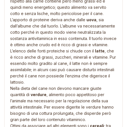
rispetto alla carne contiene però meno grassi ed è
quindi meno energetico; questo alimento va servito
cotto e senza lische, molto pericolose per il cane.
L’apporto di proteine deriva anche dalle
uova
, sia
dall’albume che dal tuorlo. L’albume va necessariamente
cotto perché in questo modo viene neutralizzata la
sostanza antivitaminica in esso contenuta. Il tuorlo invece
è ottimo anche crudo ed è ricco di grassi e vitamine.
L’elenco delle fonti proteiche si chiude con il
latte
, che
è ricco anche di grassi, zuccheri, minerali e vitamine. Pur
essendo molto gradito al cane, il latte non è sempre
assimilabile; in alcuni casi può causare disturbi intestinali
perché il cane non possiede l’enzima che digerisce il
lattosio.
Nella dieta del cane non devono mancare giuste
quantità di
verdure
, alimento poco appetitoso per
l’animale ma necessario per la regolazione della sua
attività intestinale. Per essere digerite le verdure hanno
bisogno di una cottura prolungata, che disperde però
gran parte del loro contenuto vitaminico.
Ottimi da associare ad altri elementi sono i
cereali
; tra