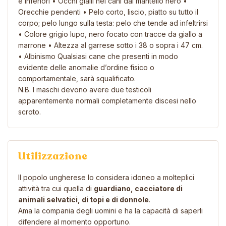
e inferiori • Occhi gialli nei cani dal mantello nero •
Orecchie pendenti • Pelo corto, liscio, piatto su tutto il
corpo; pelo lungo sulla testa: pelo che tende ad infeltrirsi
• Colore grigio lupo, nero focato con tracce da giallo a
marrone • Altezza al garrese sotto i 38 o sopra i 47 cm.
• Albinismo Qualsiasi cane che presenti in modo
evidente delle anomalie d’ordine fisico o
comportamentale, sarà squalificato.
N.B. I maschi devono avere due testicoli
apparentemente normali completamente discesi nello
scroto.
Utilizzazione
Il popolo ungherese lo considera idoneo a molteplici
attività tra cui quella di
guardiano, cacciatore di
animali selvatici, di topi e di donnole
.
Ama la compania degli uomini e ha la capacità di saperli
difendere al momento opportuno.