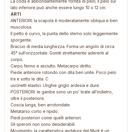
La coda è abbondantemente fornita di pelo; il pelo sul
lato inferiore può anche essere lungo 10 o 12 cm.
ARTI
ANTERIORI: la scapola è moderatamente obliqua e ben
muscolosa.
Il petto è curvo, la punta dello sterno solo leggermente
sporgente.
Braccio di media lunghezza. Forma un angolo di circa
45° sull’orizzontale. Gomiti strettamente aderenti al
corpo.
Carpo fermo e asciutto. Metacarpo diritto.
Piede anteriore rotondo con dita ben unite. Poco pelo
tra e sotto le dita. C
uscinetti elastici. Unghie grigio ardesia e dure.
POSTERIORI: le gambe sono un po’ tirate all’indietro,
oltre il posteriore.
Coscia lunga, ben arrotondate.
Metatarso corto e ripido.
Piedi posteriori come quelli anteriori.
Gli speroni non sono desiderabili.
Movimento: la caratteristica andatura del Mudi è un