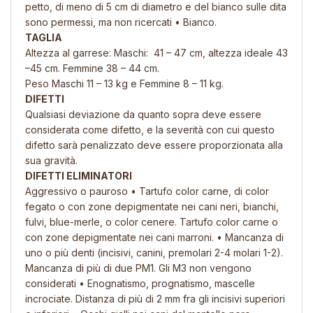
petto, di meno di 5 cm di diametro e del bianco sulle dita
sono permessi, ma non ricercati • Bianco.
TAGLIA
Altezza al garrese: Maschi: 41 – 47 cm, altezza ideale 43
–45 cm. Femmine 38 – 44 cm.
Peso Maschi 11 – 13 kg e Femmine 8 – 11 kg.
DIFETTI
Qualsiasi deviazione da quanto sopra deve essere
considerata come difetto, e la severità con cui questo
difetto sarà penalizzato deve essere proporzionata alla
sua gravità.
DIFETTI ELIMINATORI
Aggressivo o pauroso • Tartufo color carne, di color
fegato o con zone depigmentate nei cani neri, bianchi,
fulvi, blue-merle, o color cenere. Tartufo color carne o
con zone depigmentate nei cani marroni. • Mancanza di
uno o più denti (incisivi, canini, premolari 2-4 molari 1-2).
Mancanza di più di due PM1. Gli M3 non vengono
considerati • Enognatismo, prognatismo, mascelle
incrociate. Distanza di più di 2 mm fra gli incisivi superiori