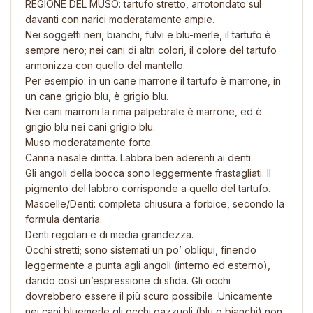
REGIONE DEL MUSO: tartufo stretto, arrotondato sul
davanti con narici moderatamente ampie.
Nei soggetti neri, bianchi, fulvi e blu-merle, il tartufo è
sempre nero; nei cani di altri colori, il colore del tartufo
armonizza con quello del mantello.
Per esempio: in un cane marrone il tartufo è marrone, in
un cane grigio blu, è grigio blu.
Nei cani marroni la rima palpebrale è marrone, ed è
grigio blu nei cani grigio blu.
Muso moderatamente forte.
Canna nasale diritta. Labbra ben aderenti ai denti.
Gli angoli della bocca sono leggermente frastagliati. Il
pigmento del labbro corrisponde a quello del tartufo.
Mascelle/Denti: completa chiusura a forbice, secondo la
formula dentaria.
Denti regolari e di media grandezza.
Occhi stretti; sono sistemati un po’ obliqui, finendo
leggermente a punta agli angoli (interno ed esterno),
dando così un’espressione di sfida. Gli occhi
dovrebbero essere il più scuro possibile. Unicamente
nei cani bluemerle gli occhi gazzuoli (blu o bianchi) non