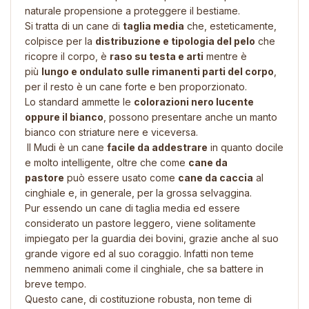
naturale propensione a proteggere il bestiame.
Si tratta di un cane di
taglia media
che, esteticamente,
colpisce per la
distribuzione e tipologia del pelo
che
ricopre il corpo, è
raso su testa e arti
mentre è
più
lungo e ondulato sulle rimanenti parti del corpo
,
per il resto è un cane forte e ben proporzionato.
Lo standard ammette le
colorazioni nero lucente
oppure il bianco
, possono presentare anche un manto
bianco con striature nere e viceversa.
Il Mudi è un cane
facile da addestrare
in quanto docile
e molto intelligente, oltre che come
cane da
pastore
può essere usato come
cane da caccia
al
cinghiale e, in generale, per la grossa selvaggina.
Pur essendo un cane di taglia media ed essere
considerato un pastore leggero, viene solitamente
impiegato per la guardia dei bovini, grazie anche al suo
grande vigore ed al suo coraggio. Infatti non teme
nemmeno animali come il cinghiale, che sa battere in
breve tempo.
Questo cane, di costituzione robusta, non teme di