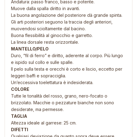
Andatura: passo franco, basso e potente.
Muove dalla spalla diritto in avanti.
La buona angolazione del posteriore dà grande spinta.
Gli arti posteriori seguono la traccia degli anteriori,
muovendosi scioltamente dal bacino.
Buona flessibilità al ginocchio e garretto.
La linea dorsale resta orizzontale.
MANTELLO/PELO
Duro, “fil di ferro” e diritto, aderente al corpo. Più lungo
e ispido sul collo e sulle spalle.
Il pelo sulla testa e orecchi è corto e liscio, eccetto per
leggeri baffi e sopracciglia.
Un’eccessiva toelettatura è indesiderata.
COLORE
Tutte le tonalità del rosso, grano, nero-focato o
brizzolato. Macchie o pezzature bianche non sono
desiderate, ma permesse.
TAGLIA
Altezza ideale al garrese: 25 cm.
DIFETTI
Qualsiasi deviazione da quanto sopra deve essere