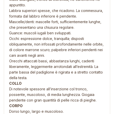
appuntito.
Labbra superiori spesse, che ricadono. La commessura,
formata dal labbro inferiore è pendente.
Mascelle/denti: mascelle forti, sufficientemente lunghe,
che presentano una chiusura regolare.
Guance: muscoli iugali ben sviluppati.
Occhi: espressione dolce, tranquilla; disposti
obliquamente, non infossati profondamente nelle orbite,
di colore marrone scuro; palpebre inferiori pendenti nei
cani avanti negli anni.
Orecchi attaccati bassi, abbastanza lunghi, cadenti
liberamente, leggermente arrotondati all’estremità. La
parte bassa del padiglione è rigirata e a stretto contatto
della testa.
C
OLLO
Di notevole spessore all’inserzione col tronco,
possente, muscoloso, di media lunghezza. Giogaia
pendente con gran quantità di pelle ricca di pieghe.
CORPO
Dorso lungo, largo e muscoloso.