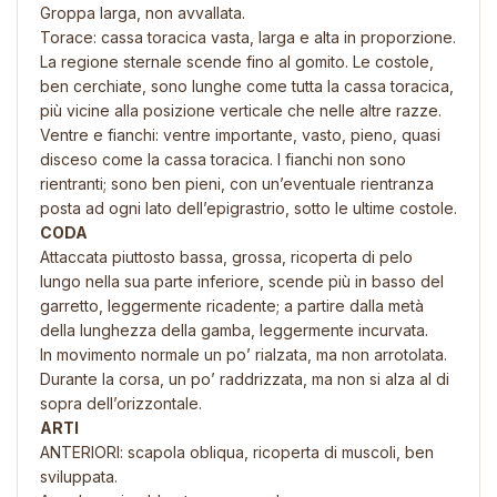
Groppa larga, non avvallata.
Torace: cassa toracica vasta, larga e alta in proporzione.
La regione sternale scende fino al gomito. Le costole,
ben cerchiate, sono lunghe come tutta la cassa toracica,
più vicine alla posizione verticale che nelle altre razze.
Ventre e fianchi: ventre importante, vasto, pieno, quasi
disceso come la cassa toracica. I fianchi non sono
rientranti; sono ben pieni, con un’eventuale rientranza
posta ad ogni lato dell’epigrastrio, sotto le ultime costole.
CODA
Attaccata piuttosto bassa, grossa, ricoperta di pelo
lungo nella sua parte inferiore, scende più in basso del
garretto, leggermente ricadente; a partire dalla metà
della lunghezza della gamba, leggermente incurvata.
In movimento normale un po’ rialzata, ma non arrotolata.
Durante la corsa, un po’ raddrizzata, ma non si alza al di
sopra dell’orizzontale.
ARTI
ANTERIORI: scapola obliqua, ricoperta di muscoli, ben
sviluppata.