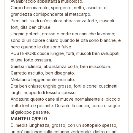
Avambraccio abbastanza muscoloso.
Carpo ben marcato, sporgente, netto, asciutto, di
grandezza corrispondente al metacarpo.
Piedi ant. su di un’ossatura abbastanza forte, muscoli
forti; dita ben chiuse.
Unghie potenti, grosse e corte nei cani che lavorano;
sono di un colore chiaro quando le dita sono bianche, e
nere quando le dita sono fulve.
POSTERIORI: cosce lunghe, forti, muscoli ben sviluppati,
di una forte ossatura.
Gamba inclinata, abbastanza corta, ben muscolosa.
Garretto asciutto, ben disegnato.
Metatarso leggermente inclinato.
Dita ben chiuse; unghie grosse, forti e corte; cuscinetti
larghi, ricoperti di tessuto spesso.
Andatura: questo cane si muove normalmente al piccolo
trotto lento e pesante. Durante la caccia, cerca e segue
al galoppo pesante.
MANTELLO/PELO
Di media lunghezza, grosso, con un sottopelo spesso;
un po’ più lungo sulla colonna vertebrale, dietro gli arti