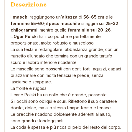
Descrizione
I
maschi
raggiungono un’
altezza
di
56-65 cm
e le
femmine 55-60
; il
peso maschile
si aggira sui
25-32
chilogrammi
, mentre quello
femminile sui 20-26
.
L’
Ogar Polski
ha il corpo che è perfettamente
proporzionato, molto robusto e muscoloso.
La sua testa è rettangolare, abbastanza grande, con un
musetto allungato che termina con un grande tartufo
scuro e labbro inferiore ricadente.
Le mascelle sono possenti con denti forti, aguzzi, capaci
di azzannare con molta tenacia le prede, senza
lasciarsele scappare.
La fronte è rugosa.
Il cane Polski ha un collo che è grande, possente.
Gli occhi sono obliqui e scuri. Riflettono il suo carattere
docile, dolce, ma allo stesso tempo fermo e tenace.
Le orecchie ricadono dolcemente aderenti al muso;
sono grandi e tondeggianti.
La coda è spessa e più ricca di pelo del resto del corpo.