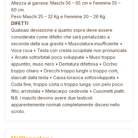
Altezza al garrese: Maschi 56 – 65 cm e Femmine 55 –
60 cm.
Peso Maschi 25 – 32 Kg e Femmine 20 – 26 Kg.
DIFETTI
Qualsiasi deviazione a quanto sopra deve essere
considerata come difetto che sarà penalizzato a
seconda della sua gravità • Muscolatura insufficiente •
Voce roca • Testa con cresta occipitale non pronunciata
• Arcate sottorbitali poco sviluppate • Muso troppo
appuntito, muso nero • Dentatura difettosa • Occhio
troppo chiaro • Orecchi troppo lunghi o troppo corti,
staccati dalla testa • Cassa toracica sottosviluppata •
Coda fine, troppo corta o troppo lunga; con pelo poco
fitto; arrotolata • Metacarpo cedevole • Cuscinetti piatti.
N.B. I maschi devono avere due testicoli
apparentemente normali completamente discesi nello
scroto.