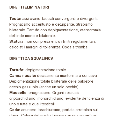
DIFETTI ELIMINATORI
Testa:
assi cranio-facciali convergenti o divergenti.
Prognatismo accentuato e deturpante. Strabismo
bilaterale. Tartufo con depigmentazione, eterocromia
dell’iride mono e bilaterale.
Statura:
non compresa entro i limiti regolamentari,
calcolati i margini di tolleranza. Coda a tromba.
DIFETTI DA SQUALIFICA
Tartufo:
depigmentazione totale.
Canna nasale:
decisamente montonina o concava.
Depigmentazione totale bilaterale delle palpebre,
occhio gazzuolo (anche un solo occhio).
Mascelle:
enognatismo. Organi sessuali:
criptorchidismo, monorchidismo, evidente deficienza di
uno o tutte e due i testicoli.
Coda:
anurismo, brachiurismo, portata arrotolata sul
dorso. Colore del manto: bianco per una superficie