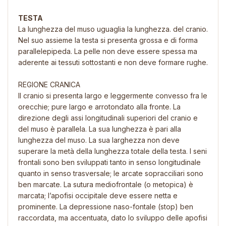
TESTA
La lunghezza del muso uguaglia la lunghezza. del cranio.
Nel suo assieme la testa si presenta grossa e di forma
parallelepipeda. La pelle non deve essere spessa ma
aderente ai tessuti sottostanti e non deve formare rughe.
REGIONE CRANICA
Il cranio si presenta largo e leggermente convesso fra le
orecchie; pure largo e arrotondato alla fronte. La
direzione degli assi longitudinali superiori del cranio e
del muso è parallela. La sua lunghezza è pari alla
lunghezza del muso. La sua larghezza non deve
superare la metà della lunghezza totale della testa. I seni
frontali sono ben sviluppati tanto in senso longitudinale
quanto in senso trasversale; le arcate sopracciliari sono
ben marcate. La sutura mediofrontale (o metopica) è
marcata; l’apofisi occipitale deve essere netta e
prominente. La depressione naso-fontale (stop) ben
raccordata, ma accentuata, dato lo sviluppo delle apofisi