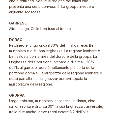
che è rettilineo. Segue la regione dei lombi che
presenta una certa convessità. La groppa invece è
alquanto scoscesa.
GARRESE
Alto e lungo. Collo ben fuso al tronco.
DORSO
Rettilineo e lungo circa il 30% dell’h. al garrese. Ben
muscolato e di buona larghezza. La regione lombare è
ben saldata con la linea del dorso e della groppa. La
lunghezza della porzione lombare è di circa il 20%
dell’h. al garrese, perciò nettamente più corta della
porzione dorsale. La larghezza della regione lombare è
quasi pari alla sua lunghezza; ben sviluppata la
muscolatura della regione.
GROPPA
Larga, robusta, muscolosa, scoscesa, inclinata, cioè
sull’orizzontale di circa 30°: la sua larghezza trasversale,
tra le due anche, deve raggiungere 1/7 dell’h. al