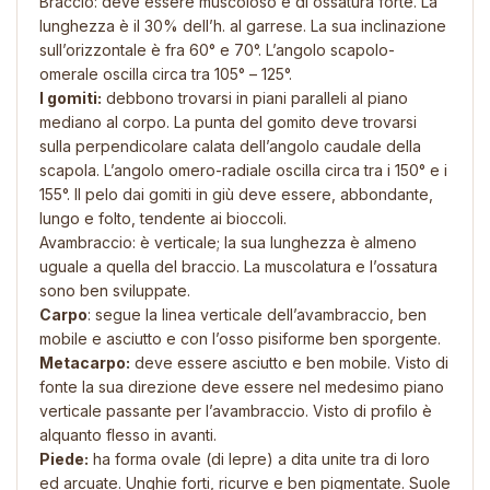
Braccio: deve essere muscoloso e di ossatura forte. La
lunghezza è il 30% dell’h. al garrese. La sua inclinazione
sull’orizzontale è fra 60° e 70°. L’angolo scapolo-
omerale oscilla circa tra 105° – 125°.
I gomiti:
debbono trovarsi in piani paralleli al piano
mediano al corpo. La punta del gomito deve trovarsi
sulla perpendicolare calata dell’angolo caudale della
scapola. L’angolo omero-radiale oscilla circa tra i 150° e i
155°. Il pelo dai gomiti in giù deve essere, abbondante,
lungo e folto, tendente ai bioccoli.
Avambraccio: è verticale; la sua lunghezza è almeno
uguale a quella del braccio. La muscolatura e l’ossatura
sono ben sviluppate.
Carpo
: segue la linea verticale dell’avambraccio, ben
mobile e asciutto e con l’osso pisiforme ben sporgente.
Metacarpo:
deve essere asciutto e ben mobile. Visto di
fonte la sua direzione deve essere nel medesimo piano
verticale passante per l’avambraccio. Visto di profilo è
alquanto flesso in avanti.
Piede:
ha forma ovale (di lepre) a dita unite tra di loro
ed arcuate. Unghie forti, ricurve e ben pigmentate. Suole