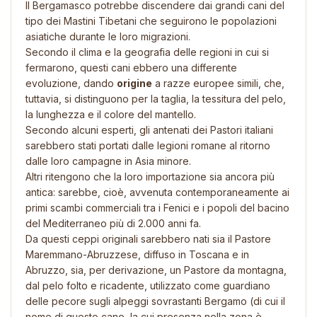
Il Bergamasco potrebbe discendere dai grandi cani del
tipo dei Mastini Tibetani che seguirono le popolazioni
asiatiche durante le loro migrazioni.
Secondo il clima e la geografia delle regioni in cui si
fermarono, questi cani ebbero una differente
evoluzione, dando
origine
a razze europee simili, che,
tuttavia, si distinguono per la taglia, la tessitura del pelo,
la lunghezza e il colore del mantello.
Secondo alcuni esperti, gli antenati dei Pastori italiani
sarebbero stati portati dalle legioni romane al ritorno
dalle loro campagne in Asia minore.
Altri ritengono che la loro importazione sia ancora più
antica: sarebbe, cioè, avvenuta contemporaneamente ai
primi scambi commerciali tra i Fenici e i popoli del bacino
del Mediterraneo più di 2.000 anni fa.
Da questi ceppi originali sarebbero nati sia il Pastore
Maremmano-Abruzzese, diffuso in Toscana e in
Abruzzo, sia, per derivazione, un Pastore da montagna,
dal pelo folto e ricadente, utilizzato come guardiano
delle pecore sugli alpeggi sovrastanti Bergamo (di cui il
nome di questo cane, la cui presenza nella zona è