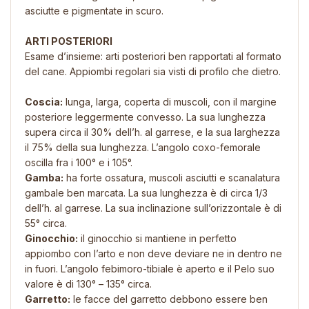
asciutte e pigmentate in scuro.
ARTI POSTERIORI
Esame d’insieme: arti posteriori ben rapportati al formato
del cane. Appiombi regolari sia visti di profilo che dietro.
Coscia:
lunga, larga, coperta di muscoli, con il margine
posteriore leggermente convesso. La sua lunghezza
supera circa il 30% dell’h. al garrese, e la sua larghezza
il 75% della sua lunghezza. L’angolo coxo-femorale
oscilla fra i 100° e i 105°.
Gamba:
ha forte ossatura, muscoli asciutti e scanalatura
gambale ben marcata. La sua lunghezza è di circa 1/3
dell’h. al garrese. La sua inclinazione sull’orizzontale è di
55° circa.
Ginocchio:
il ginocchio si mantiene in perfetto
appiombo con l’arto e non deve deviare ne in dentro ne
in fuori. L’angolo febimoro-tibiale è aperto e il Pelo suo
valore è di 130° – 135° circa.
Garretto:
le facce del garretto debbono essere ben