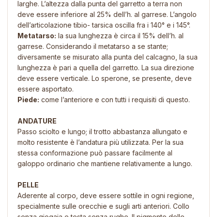
larghe. L’altezza dalla punta del garretto a terra non
deve essere inferiore al 25% dell’h. al garrese. L’angolo
dell’articolazione tibio- tarsica oscilla fra i 140° e i 145°.
Metatarso:
la sua lunghezza è circa il 15% dell’h. al
garrese. Considerando il metatarso a se stante;
diversamente se misurato alla punta del calcagno, la sua
lunghezza è pari a quella del garretto. La sua direzione
deve essere verticale. Lo sperone, se presente, deve
essere asportato.
Piede:
come l’anteriore e con tutti i requisiti di questo.
ANDATURE
Passo sciolto e lungo; il trotto abbastanza allungato e
molto resistente è l’andatura più utilizzata. Per la sua
stessa conformazione può passare facilmente al
galoppo ordinario che mantiene relativamente a lungo.
PELLE
Aderente al corpo, deve essere sottile in ogni regione,
specialmente sulle orecchie e sugli arti anteriori. Collo
senza giogaia e testa senza rughe. Il pigmento delle