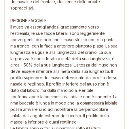
dei nasali e del frontale, dei seni e delle arcate
sopracciliari.
REGIONE FACCIALE
Il muso va assottigliandosi gradatamente verso
l’estremità; le sue facce laterali sono leggermente
convergenti, di modo che il muso stesso non è a punta,
ma tronco, con la faccia anteriore piuttosto piatta. La sua
lunghezza è uguale alla lunghezza del cranio. La sua
larghezza è considerata a metà della sua lunghezza, è
circa il 50% della sua lunghezza. L’altezza del muso non
deve essere inferiore alla metà della sua lunghezza. Il
profilo superiore del muso determinato dal profilo dorso
nasale è rettilineo. Il profilo inferiore del muso non è
dato dal labbro ma dalla mandibola. Per tale
conformazione la commessura labiale non è cadente. La
rima buccale è lunga in modo che la commessura labiale
possa arrivare sino ad incontrare la perpendicolare
calata dall’angolo esterno dell’occhio. Il profilo della
mascella inferiore è quasi rettilineo.
Le labbra sono sottili, si dipartono sotto il tartufo,