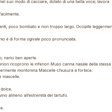
 nel suo modo di cacciare, dotato di una bella voce; lavora
facilmente.
ti, poco bombato e non troppo largo. Occipite leggermen
ranio è di forma ogivale poco pronunciata.
 narici ben aperte.
riori ricoprono le inferiori Muso canna nasale della stessa
ggermente montonina Mascelle chiusura a forbice.
e mascelle.
 dolce.
vino almeno all’estremità del tartufo.
a.