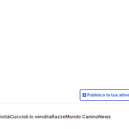
Pubblica
la tua attiv
ività
Cuccioli in vendita
Razze
Mondo Canino
News