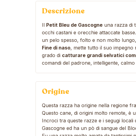
Descrizione
Il
Petit Bleu de Gascogne
una razza di t
occhi castani e orecchie attaccate basse
un pelo spesso, folto e non molto lungo, 
Fine di naso
, mette tutto il suo impegno 
grado di
catturare grandi selvatici come
comandi del padrone, intelligente, calmo 
Origine
Questa razza ha origine nella regione fr
Questo cane, di origini molto remote, è 
Incroci tra queste razze e i segugi local
Gascogne ed ha un pò di sangue del Bl
Fu una razza molto amata da tantissimi p