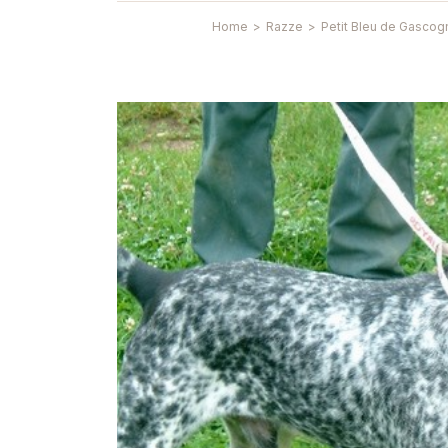
Home
>
Razze
>
Petit Bleu de Gascog