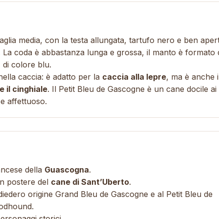
aglia media, con la testa allungata, tartufo nero e ben aper
. La coda è abbastanza lunga e grossa, il manto è formato 
di colore blu.
nella caccia: è adatto per la
caccia alla lepre
, ma è anche 
 il cinghiale
. Il Petit Bleu de Gascogne è un cane docile ai
e affettuoso.
ancese della
Guascogna
.
un postere del
cane di Sant’Uberto
.
i diedero origine Grand Bleu de Gascogne e al Petit Bleu de
oodhound.
ersonaggi storici.