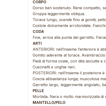
CORPO
Dorso ben sostenuto. Rene compatto, se
Groppa leggermente obliqua.
Torace lungo, scende fino ai gomiti; pet
Costole dolcemente arrotondate. Fianchi pi
CODA
Fine, arriva alla punta del garretto. Fier
ARTI
ANTERIORI: nell’insieme l’anteriore è a
Gomito aderente al torace. Avambraccio
Piedi di forma ovale, con dita asciutte e 
Cuscinetti e unghie neri.
POSTERIORI: nell’insieme il posteriore è
Coscia abbastanza lunga; muscolosa ma
Garretto largo, leggermente angolato, be
PELLE
Morbida. Nera o molto marmorizzata di 
MANTELLO/PELO