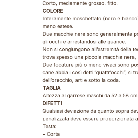
Corto, mediamente grosso, fitto.
COLORE
Interamente moschettato (nero e bianco)
meno estese.
Due macchie nere sono generalmente poste
gli occhi e arrestandosi alle guance.
Non si congiungono all’estremità della tes
trova spesso una piccola macchia nera, di
Due focature più o meno vivaci sono post
cane abbia i così detti “quattr’occhi”; si
dell’orecchio, arti e sotto la coda.
TAGLIA
Altezza al garrese maschi da 52 a 58 c
DIFETTI
Qualsiasi deviazione da quanto sopra dev
penalizzata deve essere proporzionata al
Testa:
• Corta