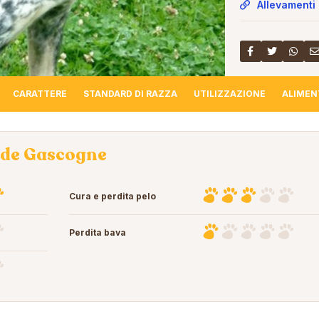
Allevamenti 
CARATTERE
STANDARD DI RAZZA
UTILIZZAZIONE
ALIMEN
u de Gascogne
Cura e perdita pelo
Perdita bava