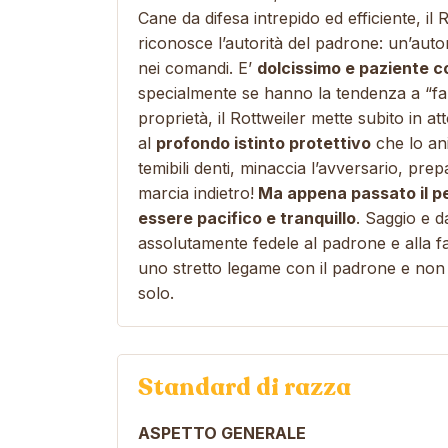
Cane da difesa intrepido ed efficiente
, il
riconosce l’autorità del padrone: un’auto
nei comandi. E’
dolcissimo e paziente c
specialmente se hanno la tendenza a “far
proprietà, il Rottweiler mette subito in at
al
profondo istinto protettivo
che lo ani
temibili denti, minaccia l’avversario, pre
marcia indietro!
Ma appena passato il per
essere pacifico e tranquillo
. Saggio e d
assolutamente fedele al padrone e alla fam
uno stretto legame con il padrone e non 
solo.
Standard di razza
ASPETTO GENERALE