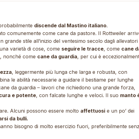
 probabilmente
discende dal Mastino italiano
.
sato comunemente come cane da pastore. Il Rottweiler arri
n grande stile all’inizio del ventesimo secolo dagli allevatori 
r una varietà di cose, come
seguire le tracce
, come
cane d
, nonché come
cane da guardia
, per cui è eccezionalmen
dezza
, leggermente più lunga che larga e robusta, con
ina le abilità necessarie a guidare il bestiame per lunghe
 cane da guardia – lavori che richiedono una grande forza,
cura e potente
, con falcate lunghe e veloci. Il suo
manto 
iare. Alcuni possono essere molto
affettuosi
e un po’ dei
rsi da bulli.
 hanno bisogno di molto esercizio fuori, preferibilmente sen