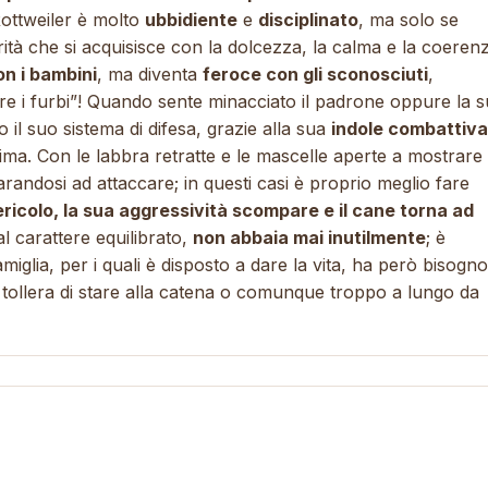
 Rottweiler è molto
ubbidiente
e
disciplinato
, ma solo se
rità che si acquisisce con la dolcezza, la calma e la coeren
on i bambini
, ma diventa
feroce con gli sconosciuti
,
e i furbi”! Quando sente minacciato il padrone oppure la 
to il suo sistema di difesa, grazie alla sua
indole combattiva
ma. Con le labbra retratte e le mascelle aperte a mostrare 
parandosi ad attaccare; in questi casi è proprio meglio fare
icolo, la sua aggressività scompare e il cane torna ad
al carattere equilibrato,
non abbaia mai inutilmente
; è
iglia, per i quali è disposto a dare la vita, ha però bisogno
tollera di stare alla catena o comunque troppo a lungo da