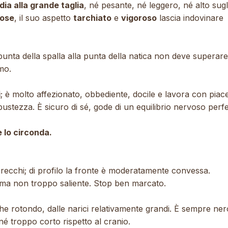
ia alla grande taglia
, né pesante, né leggero, né alto sugl
iose
, il suo aspetto
tarchiato
e
vigoroso
lascia indovinare
punta della spalla alla punta della natica non deve superare
mo.
i
; è molto affezionato, obbediente, docile e lavora con piac
ustezza. È sicuro di sé, gode di un equilibrio nervoso perfe
 lo circonda.
orecchi; di profilo la fronte è moderatamente convessa.
 ma non troppo saliente. Stop ben marcato.
he rotondo, dalle narici relativamente grandi. È sempre nero
 troppo corto rispetto al cranio.