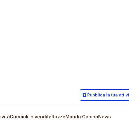
Pubblica
la tua attiv
ività
Cuccioli in vendita
Razze
Mondo Canino
News