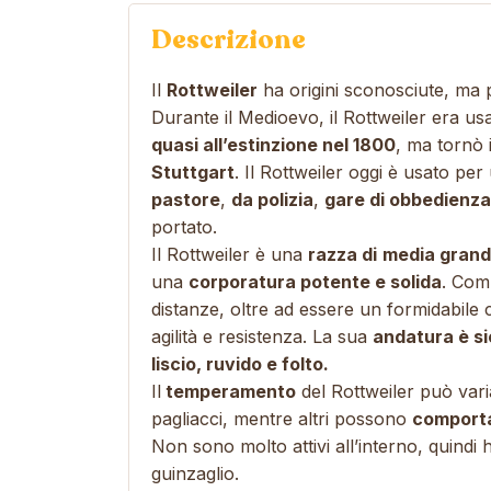
Descrizione
Il
Rottweiler
ha origini sconosciute, ma
Durante il Medioevo, il Rottweiler era u
quasi all’estinzione nel 1800
, ma tornò i
Stuttgart
. Il Rottweiler oggi è usato pe
pastore
,
da polizia
,
gare di obbedienza
portato.
Il Rottweiler è una
razza di
media gran
una
corporatura potente e solida
. Comb
distanze, oltre ad essere un formidabile
agilità e resistenza. La sua
andatura è si
liscio, ruvido e folto.
Il
temperamento
del Rottweiler può var
pagliacci, mentre altri possono
com
porta
Non sono molto attivi all’interno, quindi
guinzaglio.