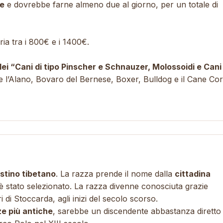
te
e dovrebbe farne almeno due al giorno, per un totale di
ia tra i 800€ e i 1400€.
dei “Cani di tipo Pinscher e Schnauzer, Molossoidi e Cani
 l’
Alano
,
Bovaro del Bernese
,
Boxer
,
Bulldog
e il
Cane Cor
stino tibetano
. La razza prende il nome dalla
cittadina
è stato selezionato. La razza divenne conosciuta grazie
i di Stoccarda, agli inizi del secolo scorso.
ze più antiche
, sarebbe un discendente abbastanza diretto 