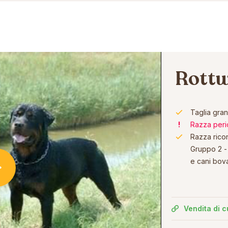
Rottw
Taglia gra
Razza peri
Razza rico
Gruppo 2 - 
e cani bova
Vendita di c