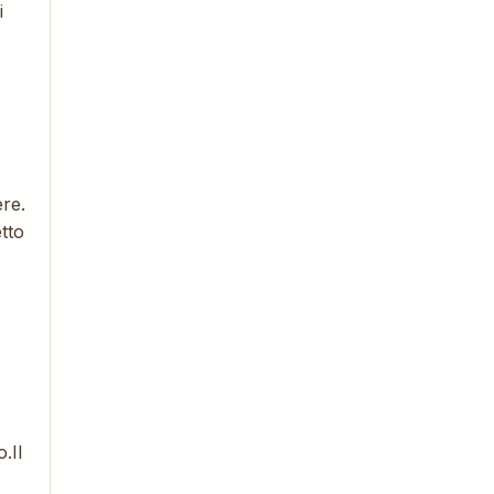
i
ere.
tto
.Il