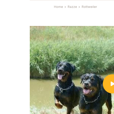
Home
>
Razze
>
Rottweiler