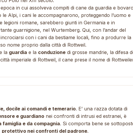
arco Polo nel XIII secolo.
, epoca in cui assolveva compiti di cane da guardia e bovaro
 le Alpi, i cani le accompagnarono, proteggendo l’uomo e
 legioni romane, sarebbero giunti in Germania e in
rtante guarnigione, nel Wurtemberg. Qui, con l’andar del
ncrociarsi con i cani da bestiame locali, fino a produrre la
 nome proprio dalla città di Rottweil.
se la
guardia
e la
conduzione
di grosse mandrie, la difesa d
città imperiale di Rottweil, il cane prese il nome di Rottweile
le, docile ai comandi e temerario
. E’ una razza dotata di
ensore e guardiano
nei confronti di intrusi ed estranei, è
a famiglia e da compagnia
. Si comporta bene se sottopost
o
protettivo nei confronti del padrone
.