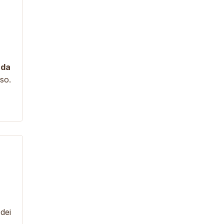
 da
so
.
dei