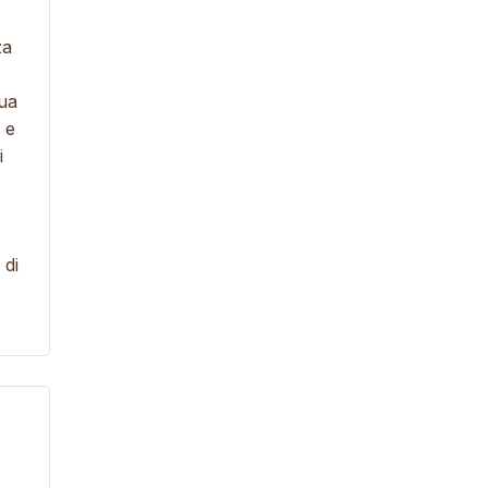
za
sua
e
i
 di