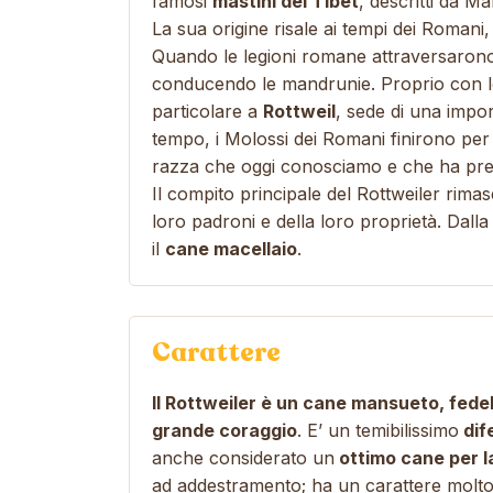
famosi
mastini del Tibet
, descritti da M
La sua origine risale ai tempi dei Romani
Quando le legioni romane attraversarono
conducendo le mandrunie. Proprio con le
particolare a
Rottweil
, sede di una impo
tempo, i Molossi dei Romani finirono per i
razza che oggi conosciamo e che ha preso
Il compito principale del Rottweiler rima
loro padroni e della loro proprietà. Dalla 
il
cane macellaio
.
Carattere
Il Rottweiler è un cane mansueto, fede
grande coraggio
. E’ un temibilissimo
dif
anche considerato un
ottimo cane per l
ad addestramento; ha un carattere molt