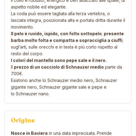
Il collo è robusto, energico e ben attaccato alle spalle, di
aspetto nobile ed elegante.
La coda può essere tagliata alla terza vertebra, o
lasciata integra, posizionata alta e portata dritta durante il
movimento.
Il pelo è ruvido, ispido, con folto sottopelo
;
presente
barba molto folta e compatta e sopracciglia a ciuffi
;
sugl’arti, sulle orecchi e in testa è più corto rispetto al
resto del corpo.
I colori del mantello sono pepe sale e il nero.
Il
prezzo di un cucciolo di Schnauzer medio
parte da
700€.
Esistono anche lo
Schnauzer medio nero
,
Schnauzer
gigante nero
,
Schnauzer gigante sale e pepe
e
lo
Schnauzer nano.
Origine
Nasce in Baviera
in una data imprecisata. Prende