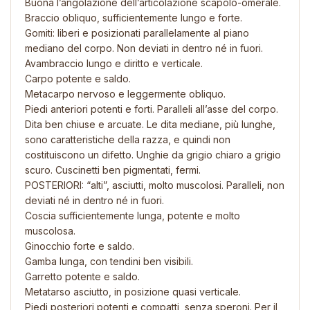
Buona l’angolazione dell’articolazione scapolo-omerale.
Braccio obliquo, sufficientemente lungo e forte.
Gomiti: liberi e posizionati parallelamente al piano
mediano del corpo. Non deviati in dentro né in fuori.
Avambraccio lungo e diritto e verticale.
Carpo potente e saldo.
Metacarpo nervoso e leggermente obliquo.
Piedi anteriori potenti e forti. Paralleli all’asse del corpo.
Dita ben chiuse e arcuate. Le dita mediane, più lunghe,
sono caratteristiche della razza, e quindi non
costituiscono un difetto. Unghie da grigio chiaro a grigio
scuro. Cuscinetti ben pigmentati, fermi.
POSTERIORI: “alti”, asciutti, molto muscolosi. Paralleli, non
deviati né in dentro né in fuori.
Coscia sufficientemente lunga, potente e molto
muscolosa.
Ginocchio forte e saldo.
Gamba lunga, con tendini ben visibili.
Garretto potente e saldo.
Metatarso asciutto, in posizione quasi verticale.
Piedi posteriori potenti e compatti, senza speroni. Per il