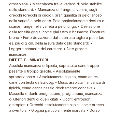
grossolana. • Mescolanza fra le varianti di pelo stabilite
dallo standard. • Mancanza di frange al ventre, sugli
orecchi (orecchi di cuoio). Gran quantità di pelo lanoso
nella varietà a pelo corto. Pelo particolarmente ricciuto o
scarse frange nella varietà a pelo lungo. • Deviazione
dalla tonalità grigia, come giallastro o brunastro. Focature
brune • Forte deviazione dalla corretta taglia o peso (ad
es. più di 2 cm. della misura data dallo standard) •
Leggere anomalie del carattere • Altre grosse
mancanze.
DIFETTI ELIMINATORI
Assoluta mancanza di tipicità, soprattutto cane troppo
pesante o troppo gracile. • Assolutamente
sproporzionato • Assolutamente atipico, come ad es.
cane con testa da Bulldog. • Muso: assoluta mancanza di
tipicità, come canna nasale decisamente concava •
Mascelle e denti: enognatismo, prognatismo, mancanza
di ulteriori denti di quelli citati. • Occhi: entropion,
ectropion • Orecchi: assolutamente atipici, come orecchi
a sventola. • Giogaia particolarmente marcata • Dorso: