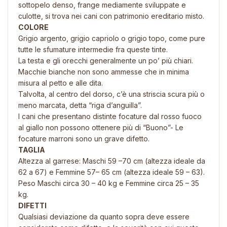
sottopelo denso, frange mediamente sviluppate e
culotte, si trova nei cani con patrimonio ereditario misto.
COLORE
Grigio argento, grigio capriolo o grigio topo, come pure
tutte le sfumature intermedie fra queste tinte.
La testa e gli orecchi generalmente un po’ più chiari.
Macchie bianche non sono ammesse che in minima
misura al petto e alle dita.
Talvolta, al centro del dorso, c’è una striscia scura più o
meno marcata, detta “riga d’anguilla”.
I cani che presentano distinte focature dal rosso fuoco
al giallo non possono ottenere più di “Buono”- Le
focature marroni sono un grave difetto.
TAGLIA
Altezza al garrese: Maschi 59 –70 cm (altezza ideale da
62 a 67) e Femmine 57– 65 cm (altezza ideale 59 – 63).
Peso Maschi circa 30 – 40 kg e Femmine circa 25 – 35
kg.
DIFETTI
Qualsiasi deviazione da quanto sopra deve essere