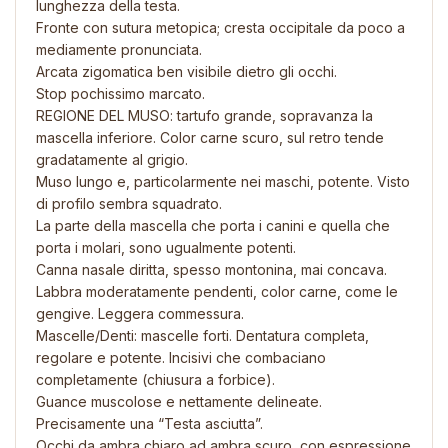
lunghezza della testa.
Fronte con sutura metopica; cresta occipitale da poco a
mediamente pronunciata.
Arcata zigomatica ben visibile dietro gli occhi.
Stop pochissimo marcato.
REGIONE DEL MUSO: tartufo grande, sopravanza la
mascella inferiore. Color carne scuro, sul retro tende
gradatamente al grigio.
Muso lungo e, particolarmente nei maschi, potente. Visto
di profilo sembra squadrato.
La parte della mascella che porta i canini e quella che
porta i molari, sono ugualmente potenti.
Canna nasale diritta, spesso montonina, mai concava.
Labbra moderatamente pendenti, color carne, come le
gengive. Leggera commessura.
Mascelle/Denti: mascelle forti. Dentatura completa,
regolare e potente. Incisivi che combaciano
completamente (chiusura a forbice).
Guance muscolose e nettamente delineate.
Precisamente una “Testa asciutta”.
Occhi da ambra chiaro ad ambra scuro, con espressione