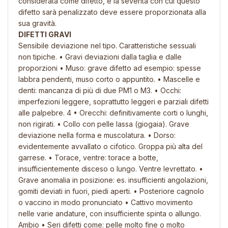
considerata come difetto, e la severità con cui questo
difetto sarà penalizzato deve essere proporzionata alla
sua gravità.
DIFETTI GRAVI
Sensibile deviazione nel tipo. Caratteristiche sessuali
non tipiche. • Gravi deviazioni dalla taglia e dalle
proporzioni • Muso: grave difetto ad esempio: spesse
labbra pendenti, muso corto o appuntito. • Mascelle e
denti: mancanza di più di due PM1 o M3. • Occhi:
imperfezioni leggere, soprattutto leggeri e parziali difetti
alle palpebre. 4 • Orecchi: definitivamente corti o lunghi,
non rigirati. • Collo con pelle lassa (giogaia). Grave
deviazione nella forma e muscolatura. • Dorso:
evidentemente avvallato o cifotico. Groppa più alta del
garrese. • Torace, ventre: torace a botte,
insufficientemente disceso o lungo. Ventre levrettato. •
Grave anomalia in posizione: es. insufficienti angolazioni,
gomiti deviati in fuori, piedi aperti. • Posteriore cagnolo
o vaccino in modo pronunciato • Cattivo movimento
nelle varie andature, con insufficiente spinta o allungo.
Ambio • Seri difetti come: pelle molto fine o molto