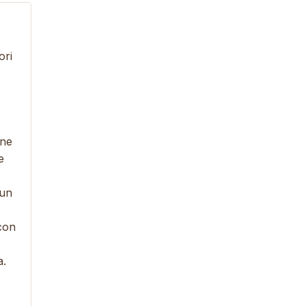
ori
one
e
 un
con
a.