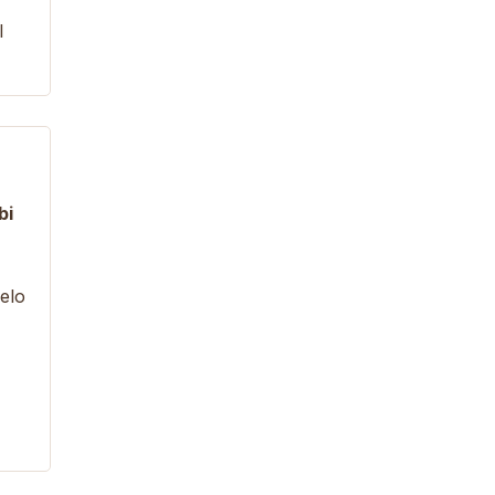
l
bi
pelo