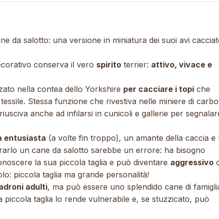
ane da salotto: una versione in miniatura dei suoi avi cacciat
decorativo conserva il vero
spirito
terrier:
attivo, vivace e
zzato nella contea dello Yorkshire
per cacciare i topi
che
a tessile. Stessa funzione che rivestiva nelle miniere di carb
iusciva anche ad infilarsi in cunicoli e gallerie per segnalar
a entusiasta
(a volte fin troppo), un amante della caccia e
arlo un cane da salotto sarebbe un errore: ha bisogno
iconoscere la sua piccola taglia e può diventare
aggressivo
olo: piccola taglia ma grande personalità!
droni adulti
, ma può essere uno splendido cane di famigli
la piccola taglia lo rende vulnerabile e, se stuzzicato, può