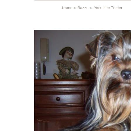
Home
>
Razze
>
Yorkshire Terrier