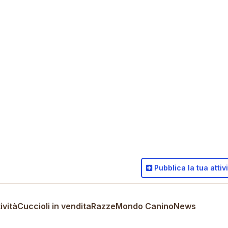
Pubblica
la tua attiv
ività
Cuccioli in vendita
Razze
Mondo Canino
News