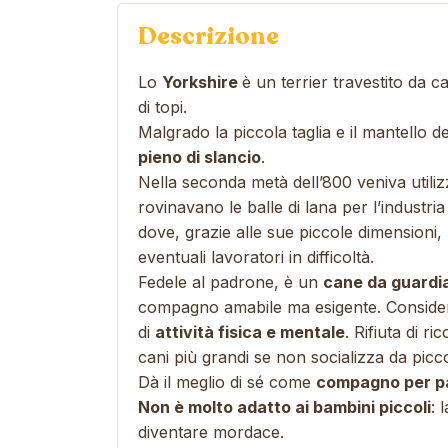
Descrizione
Lo
Yorkshire
è un terrier travestito da c
di topi.
Malgrado la piccola taglia e il mantello 
pieno di slancio
.
Nella seconda metà dell’800 veniva utili
rovinavano le balle di lana per l’industri
dove, grazie alle sue piccole dimensioni, r
eventuali lavoratori in difficoltà.
Fedele al padrone, è un
cane da guardi
compagno amabile ma esigente. Consider
di
attività fisica e mentale
. Rifiuta di r
cani più grandi se non socializza da picc
Dà il meglio di sé come
compagno per pa
Non è molto adatto ai bambini piccoli
: 
diventare mordace.