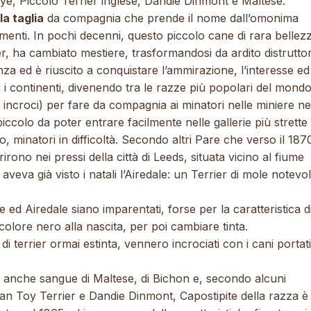
kye, Piccolo Terrier inglese, Dandie Dinmont e Maltese.
la taglia
da compagnia che prende il nome dall’omonima
menti. In pochi decenni, questo piccolo cane di rara bellez
r, ha cambiato mestiere, trasformandosi da ardito distrutto
za ed è riuscito a conquistare l’ammirazione, l’interesse ed 
i i continenti, divenendo tra le razze più popolari del mondo
 incroci) per fare da compagnia ai minatori nelle miniere ne
ccolo da poter entrare facilmente nelle gallerie più strette
o, minatori in difficoltà. Secondo altri Pare che verso il 187
rirono nei pressi della città di Leeds, situata vicino al fiume
aveva già visto i natali l’Airedale: un Terrier di mole notevo
 ed Airedale siano imparentati, forse per la caratteristica d
colore nero alla nascita, per poi cambiare tinta.
di terrier ormai estinta, vennero incrociati con i cani portati
 anche sangue di Maltese, di Bichon e, secondo alcuni
tan Toy Terrier e Dandie Dinmont, Capostipite della razza è