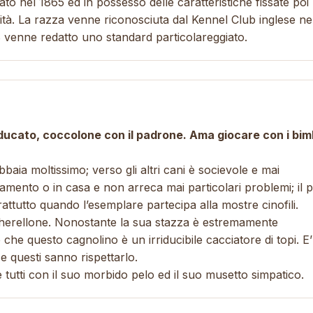
to nel 1865 ed in possesso delle caratteristiche fissate poi
ità. La razza venne riconosciuta dal Kennel Club inglese ne
8 venne redatto uno standard particolareggiato.
educato, coccolone con il padrone. Ama giocare con i bim
baia moltissimo; verso gli altri cani è socievole e mai
rtamento o in casa e non arreca mai particolari problemi; il 
ttutto quando l’esemplare partecipa alla mostre cinofili.
ocherellone. Nonostante la sua stazza è estremamente
he questo cagnolino è un irriducibile cacciatore di topi. E’
e questi sanno rispettarlo.
tutti con il suo morbido pelo ed il suo musetto simpatico.