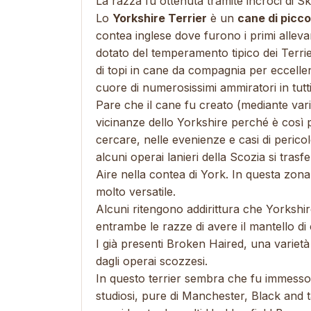
La razza fu ottenuta tramite incroci di S
Lo
Yorkshire Terrier
è un
cane di picco
contea inglese dove furono i primi alleva
dotato del temperamento tipico dei Terrie
di topi in cane da compagnia per eccellen
cuore di numerosissimi ammiratori in tutt
Pare che il cane fu creato (mediante vari
vicinanze dello Yorkshire perché è così pi
cercare, nelle evenienze e casi di pericol
alcuni operai lanieri della Scozia si trasfe
Aire nella contea di York. In questa zona 
molto versatile.
Alcuni ritengono addirittura che Yorkshire
entrambe le razze di avere il mantello di 
I già presenti Broken Haired, una varietà 
dagli operai scozzesi.
In questo terrier sembra che fu immesso
studiosi, pure di Manchester, Black and 