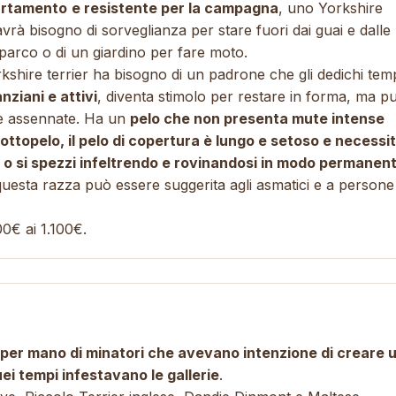
partamento
e resistente per la campagna
, uno Yorkshire
rà bisogno di sorveglianza per stare fuori dai guai e dalle
al parco o di un giardino per fare moto.
rkshire terrier ha bisogno di un padrone che gli dedichi tem
nziani e attivi
, diventa stimolo per restare in forma, ma p
ie assennate. Ha un
pelo che non presenta mute intense
ttopelo, il pelo di copertura è lungo e setoso e necessi
i o si spezzi infeltrendo e rovinandosi in modo permanen
questa razza può essere suggerita agli asmatici e a persone
00€ ai 1.100€.
e per mano di minatori che avevano intenzione di creare 
ei tempi infestavano le gallerie
.