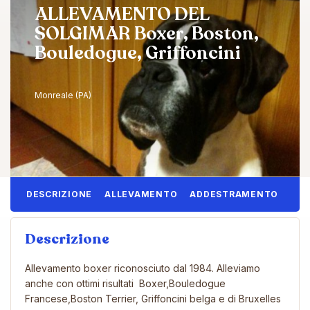
ALLEVAMENTO DEL
SOLGIMAR Boxer, Boston,
Bouledogue, Griffoncini
Monreale (PA)
DESCRIZIONE
ALLEVAMENTO
ADDESTRAMENTO
Descrizione
Allevamento boxer riconosciuto dal 1984. Alleviamo
anche con ottimi risultati Boxer,Bouledogue
Francese,Boston Terrier, Griffoncini belga e di Bruxelles