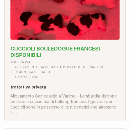
CUCCIOLI BOULEDOGUE FRANCESI
DISPONIBILI
ANGERA (VA)
ALLEVAMENTO GAMECASTLE BOULEDOGUE FRANCESI -
PENSIONE CANI E GATTI
4 Marzo 2024
trattativa privata
Allevamento Gamecastle a Varese – Lombardia dispone
bellissima cucciolata di bulldog francesi. I genitori dei
cuccioli sono in possesso di test genetici che attestano
la…