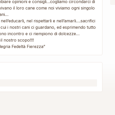
biare opinioni e consigli…cogliamo circondarci di
ivano il loro cane come noi viviamo ogni singolo
tani…
ell’educarli, nel rispettarli e nell’amarli….sacrifici
ui i nostri cani ci guardano, ed esprimendo tutto
rono incontro e ci riempiono di dolcezze…
l nostro scopo!!!!
legria Fedeltà Fierezza”