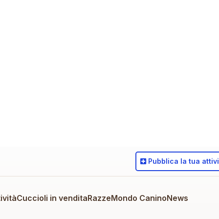
Pubblica
la tua attiv
ività
Cuccioli in vendita
Razze
Mondo Canino
News