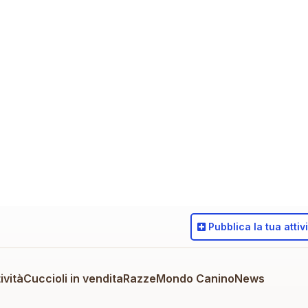
Pubblica
la tua attiv
ività
Cuccioli in vendita
Razze
Mondo Canino
News