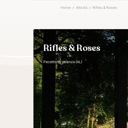
Home
>
Attività
>
Rifles & Roses
Rifles & Roses
Pecetto di Valenza (AL)