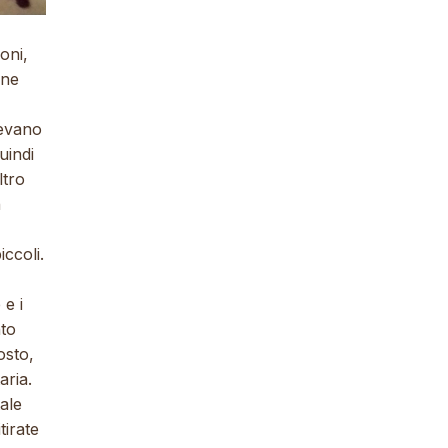
oni,
ine
vevano
uindi
tro
n
iccoli.
 e i
nto
osto,
aria.
ale
tirate