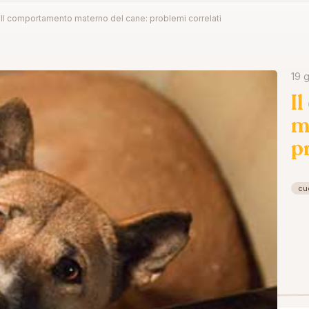
Il comportamento materno del cane: problemi correlati
19 
I
m
p
cu