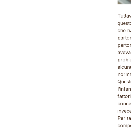
Tuttav
quest
che h
parto
partor
aveva
probl
alcun
normal
Quest
l’infa
fatto
concer
invec
Per t
compor