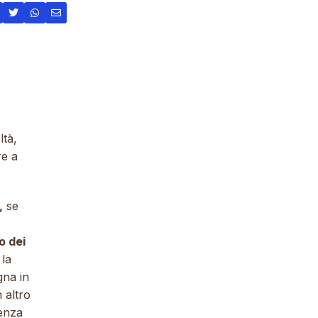
ltà,
re a
,
se
o dei
la
gna in
 altro
enza