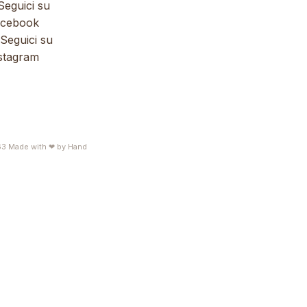
eguici su
cebook
Seguici su
stagram
63
Made with ❤ by
Hand