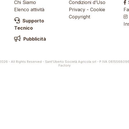
Chi Siamo
Condizioni d’Uso
S
Elenco attività
Privacy
-
Cookie
Fa
Copyright
Supporto
In
Tecnico
Pubblicità
026 - All Rights Reserved - Sant’Uberto Società Agricola srl - P.IVA 081556809
Factory