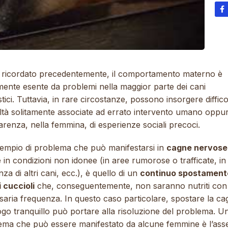
ricordato precedentemente, il comportamento materno è
mente esente da problemi nella maggior parte dei cani
tici.
T
uttavia, in rare circostanze, possono insorgere diffico
oltà solitamente associate ad errato intervento umano oppu
renza, nella femmina, di esperienze sociali precoci.
empio di problema che può manifestarsi in
cagne nervose
 in condizioni non idonee (in aree rumorose o trafficate, in
za di altri cani, ecc.), è quello di un
continuo spostament
 cuccioli
che, conseguentemente, non saranno nutriti con 
aria frequenza. In questo caso particolare, spostare la ca
go tranquillo può portare alla risoluzione del problema. Un
ema che può essere manifestato da alcune femmine è l’ass