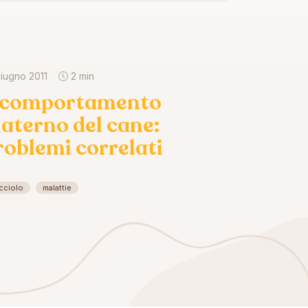
giugno 2011
2 min
l comportamento
aterno del cane:
roblemi correlati
cciolo
malattie