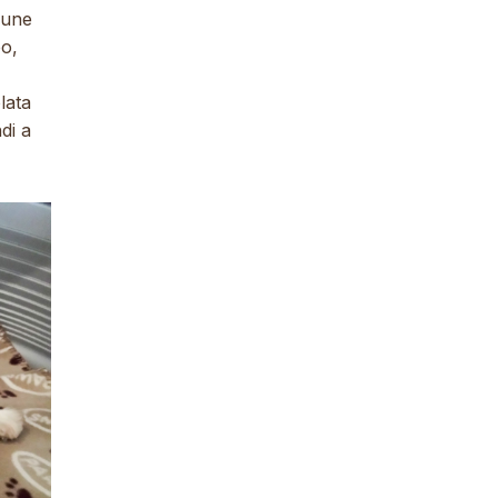
lcune
eo,
lata
di a