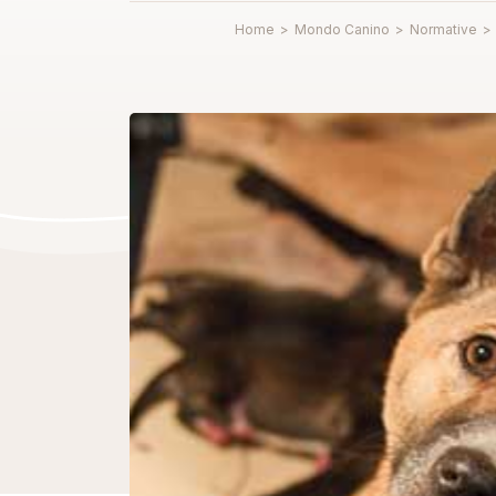
Home
>
Mondo Canino
>
Normative
>