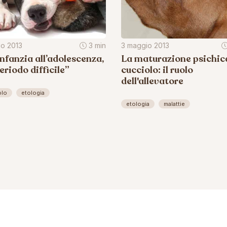
io 2013
3 min
3 maggio 2013
infanzia all’adolescenza,
La maturazione psichic
eriodo difficile”
cucciolo: il ruolo
dell'allevatore
olo
etologia
etologia
malattie