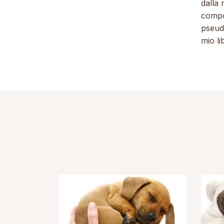
dalla 
compor
pseud
mio li