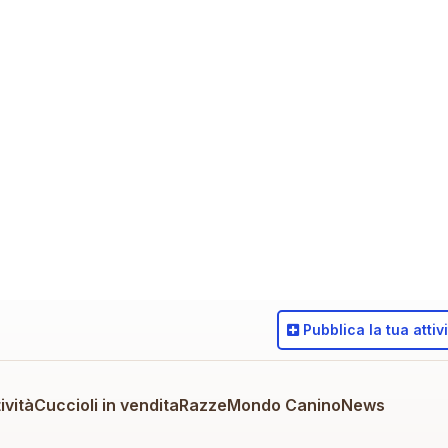
Pubblica
la tua attiv
ività
Cuccioli in vendita
Razze
Mondo Canino
News