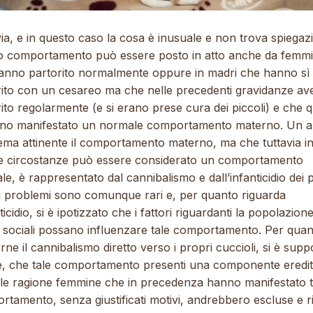
ia, e in questo caso la cosa è inusuale e non trova spiegazi
o comportamento può essere posto in atto anche da femm
anno partorito normalmente oppure in madri che hanno sì
rito con un cesareo ma che nelle precedenti gravidanze a
ito regolarmente (e si erano prese cura dei piccoli) e che q
no manifestato un normale comportamento materno. Un al
ema attinente il comportamento materno, ma che tuttavia i
e circostanze può essere considerato un comportamento
e, è rappresentato dal cannibalismo e dall’infanticidio dei p
i problemi sono comunque rari e, per quanto riguarda
nticidio, si è ipotizzato che i fattori riguardanti la popolazione
ri sociali possano influenzare tale comportamento. Per qua
ne il cannibalismo diretto verso i propri cuccioli, si è supp
e, che tale comportamento presenti una componente eredit
ale ragione femmine che in precedenza hanno manifestato t
tamento, senza giustificati motivi, andrebbero escluse e ri