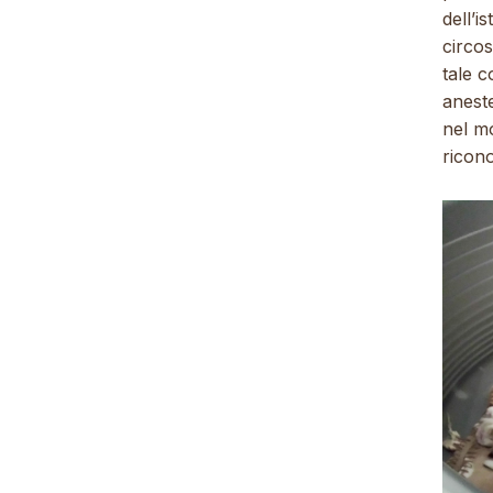
dell’i
circo
tale 
aneste
nel m
ricon