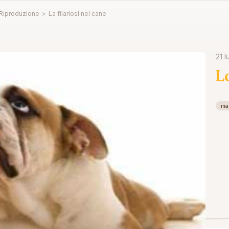
 Riproduzione
>
La filariosi nel cane
21 l
L
mal