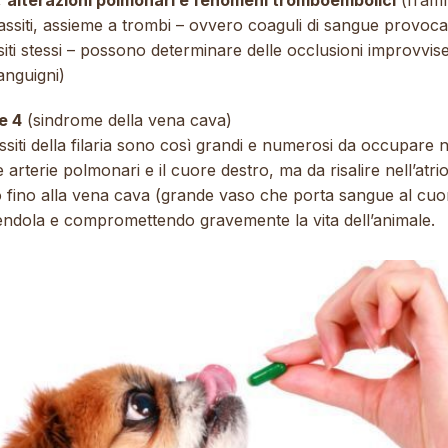
,
alterazioni polmonari e fenomeni tromboembolici
(fram
assiti, assieme a trombi – ovvero coaguli di sangue provocat
iti stessi – possono determinare delle occlusioni improvvise
anguigni)
e 4
(sindrome della vena cava)
ssiti della filaria sono così grandi e numerosi da occupare 
e arterie polmonari e il cuore destro, ma da risalire nell’atri
o fino alla vena cava (grande vaso che porta sangue al cuo
endola e compromettendo gravemente la vita dell’animale.