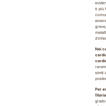
eviden
è più 
comun
esser
grave,
malatt
d’infe
Nei c
cardi
cardi
rarame
simili
poster
Per e
filar
grado 