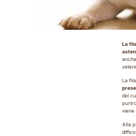
La fil
asten
anch
veteri
La fi
prese
del c
purtr
viene 
Alla p
diffic