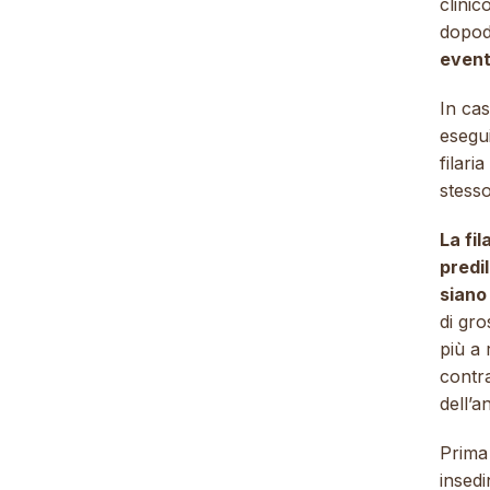
clinic
dopod
eventu
In ca
esegui
filari
stesso
La fi
predil
siano
di gro
più a 
contr
dell’
Prima 
insedi