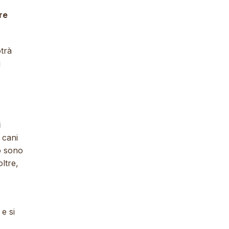
re
trà
i
i
 cani
to sono
oltre,
 e si