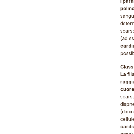
I para
polmo
sangu
deter
scars
(ad e
cardi
possi
Class
La fi
raggi
cuore
scarsa
dispn
(dimin
cellu
cardi