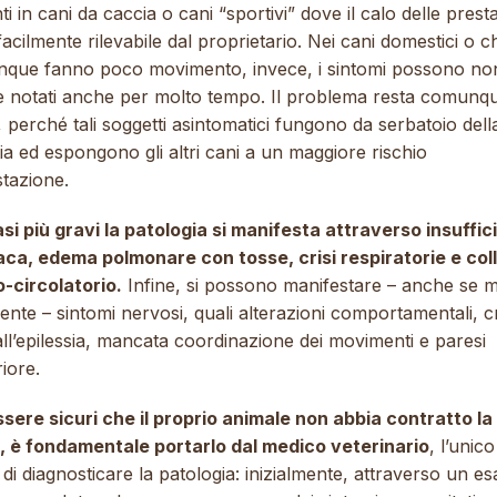
ti in cani da caccia o cani “sportivi” dove il calo delle prest
facilmente rilevabile dal proprietario. Nei cani domestici o c
que fanno poco movimento, invece, i sintomi possono no
e notati anche per molto tempo. Il problema resta comunq
 perché tali soggetti asintomatici fungono da serbatoio dell
ia ed espongono gli altri cani a un maggiore rischio
stazione.
asi più gravi la patologia si manifesta attraverso insuffi
aca, edema polmonare con tosse, crisi respiratorie e col
o-circolatorio.
Infine, si possono manifestare – anche se m
nte – sintomi nervosi, quali alterazioni comportamentali, cr
 all’epilessia, mancata coordinazione dei movimenti e paresi
iore.
ssere sicuri che il proprio animale non abbia contratto la
ia, è fondamentale portarlo dal medico veterinario
, l’unico
di diagnosticare la patologia: inizialmente, attraverso un e