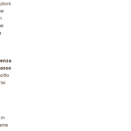
azioni
he
n
ue
a
cienza
lasso
olto
isi
 in
same