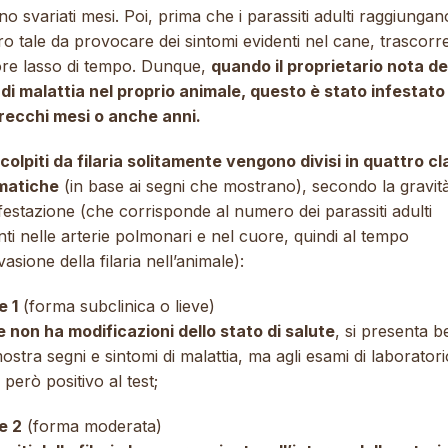
o svariati mesi. Poi, prima che i parassiti adulti raggiunga
o tale da provocare dei sintomi evidenti nel cane, trascorr
iore lasso di tempo. Dunque,
quando il proprietario nota de
 di malattia nel proprio animale, questo è stato infestato
recchi mesi o anche anni.
 colpiti da filaria solitamente vengono divisi in quattro cl
matiche
(in base ai segni che mostrano), secondo la gravit
nfestazione (che corrisponde al numero dei parassiti adulti
ti nelle arterie polmonari e nel cuore, quindi al tempo
nvasione della filaria nell’animale):
e 1
(forma subclinica o lieve)
e non ha modificazioni dello stato di salute
, si presenta b
stra segni e sintomi di malattia, ma agli esami di laboratori
a però positivo al test;
e 2
(forma moderata)