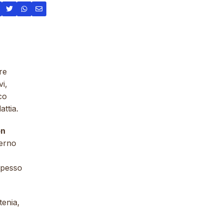
re
vi,
co
attia.
on
terno
spesso
tenia,