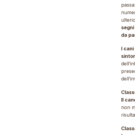
passan
numer
ulter
segni
da pa
I cani
sinto
dell’i
presen
dell’i
Class
Il can
non mo
risult
Class