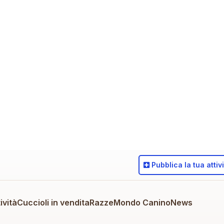
Pubblica
la tua attiv
ività
Cuccioli in vendita
Razze
Mondo Canino
News