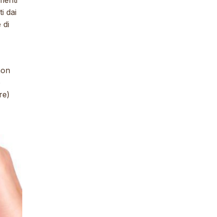
menti
i dai
 di
non
o
re)