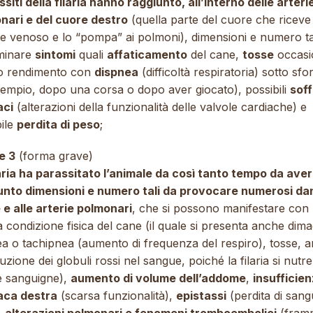
ssiti della filaria hanno raggiunto, all’interno delle arteri
nari e del cuore destro
(quella parte del cuore che riceve 
e venoso e lo “pompa” ai polmoni), dimensioni e numero ta
minare
sintomi
quali
affaticamento
del cane,
tosse
occasi
o rendimento con
dispnea
(difficoltà respiratoria) sotto sfo
sempio, dopo una corsa o dopo aver giocato), possibili
soff
aci
(alterazioni della funzionalità delle valvole cardiache) e
bile
perdita di peso
;
e 3
(forma grave)
laria ha parassitato l’animale da così tanto tempo da aver
unto dimensioni e numero tali da provocare numerosi dan
 e alle arterie polmonari
, che si possono manifestare con
 condizione fisica del cane (il quale si presenta anche dimag
ea o tachipnea (aumento di frequenza del respiro), tosse, 
uzione dei globuli rossi nel sangue, poiché la filaria si nutre
le sanguigne),
aumento di volume dell’addome
,
insufficie
aca destra
(scarsa funzionalità),
epistassi
(perdita di sang