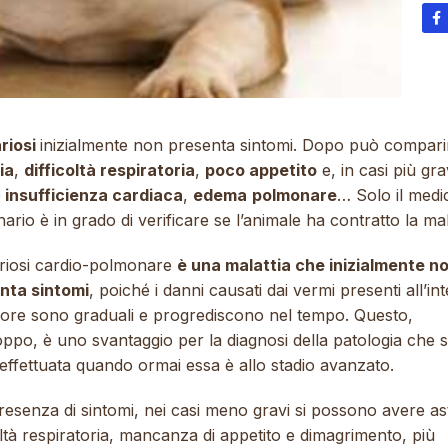
ariosi
inizialmente non presenta sintomi. Dopo può compari
ia
,
difficoltà respiratoria
,
poco appetito
e, in casi più gra
e
insufficienza cardiaca
,
edema
polmonare
… Solo il medi
nario è in grado di verificare se l’animale ha contratto la mal
lariosi cardio-polmonare
è una malattia che inizialmente n
nta sintomi
, poiché i danni causati dai vermi presenti all’in
uore sono graduali e progrediscono nel tempo. Questo,
oppo, è uno svantaggio per la diagnosi della patologia che 
effettuata quando ormai essa è allo stadio avanzato.
resenza di sintomi, nei casi meno gravi si possono avere as
oltà respiratoria, mancanza di appetito e dimagrimento, più