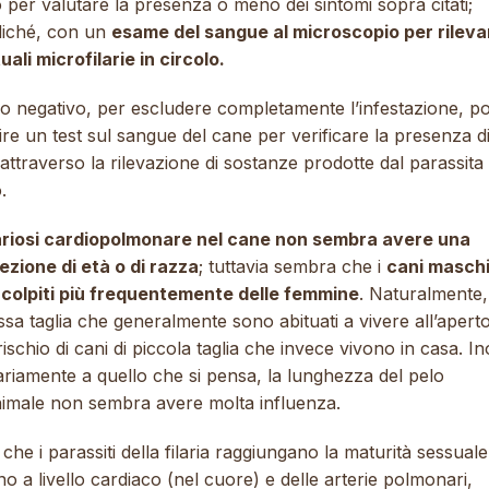
o per valutare la presenza o meno dei sintomi sopra citati;
iché, con un
esame del sangue al microscopio per rileva
ali microfilarie in circolo.
so negativo, per escludere completamente l’infestazione, po
re un test sul sangue del cane per verificare la presenza d
a attraverso la rilevazione di sostanze prodotte dal parassita
.
lariosi cardiopolmonare nel cane non sembra avere una
ezione di età o di razza
; tuttavia sembra che i
cani masch
 colpiti più frequentemente delle femmine
. Naturalmente,
ssa taglia che generalmente sono abituati a vivere all’aper
rischio di cani di piccola taglia che invece vivono in casa. In
ariamente a quello che si pensa, la lunghezza del pelo
animale non sembra avere molta influenza.
che i parassiti della filaria raggiungano la maturità sessuale
no a livello cardiaco (nel cuore) e delle arterie polmonari,