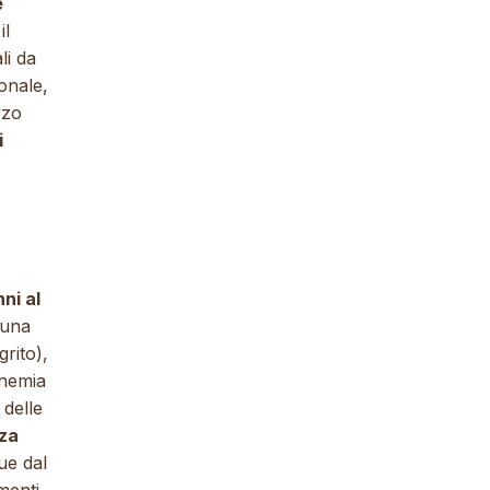
e
il
li da
onale,
rzo
i
ni al
 una
rito),
anemia
 delle
nza
ue dal