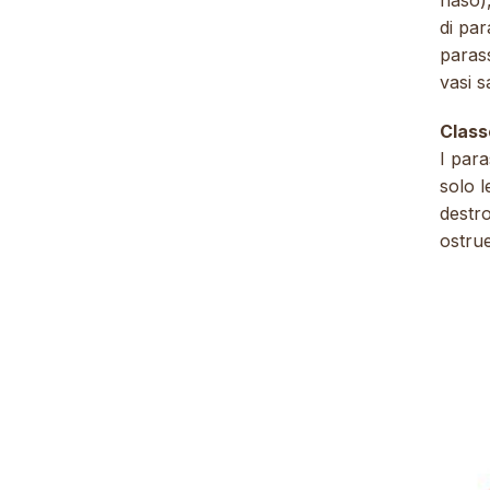
naso)
di par
parass
vasi s
Class
I para
solo l
destr
ostru