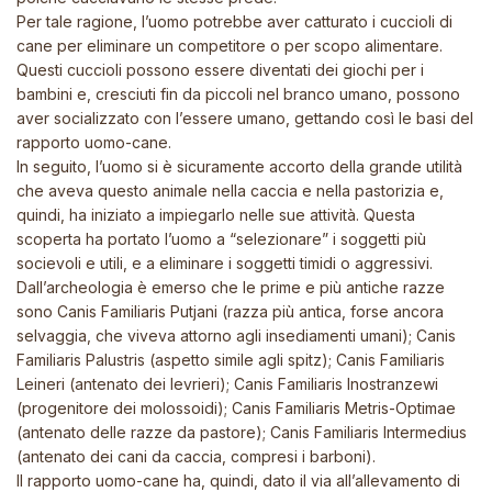
Per tale ragione, l’uomo potrebbe aver catturato i cuccioli di
cane per eliminare un competitore o per scopo alimentare.
Questi cuccioli possono essere diventati dei giochi per i
bambini e, cresciuti fin da piccoli nel branco umano, possono
aver socializzato con l’essere umano, gettando così le basi del
rapporto uomo-cane.
In seguito, l’uomo si è sicuramente accorto della grande utilità
che aveva questo animale nella caccia e nella pastorizia e,
quindi, ha iniziato a impiegarlo nelle sue attività. Questa
scoperta ha portato l’uomo a “selezionare” i soggetti più
socievoli e utili, e a eliminare i soggetti timidi o aggressivi.
Dall’archeologia è emerso che le prime e più antiche razze
sono
Canis Familiaris Putjani
(razza più antica, forse ancora
selvaggia, che viveva attorno agli insediamenti umani);
Canis
Familiaris Palustris
(aspetto simile agli spitz)
; Canis Familiaris
Leineri
(antenato dei
levrieri);
Canis Familiaris Inostranzewi
(progenitore dei molossoidi);
Canis Familiaris Metris-Optimae
(antenato delle razze da pastore);
Canis Familiaris Intermedius
(antenato dei cani da caccia, compresi i barboni).
Il rapporto uomo-cane ha, quindi, dato il via all’allevamento di