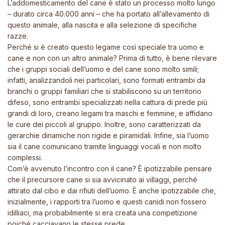
L’addomesticamento del cane è stato un processo molto lungo
– durato circa 40.000 anni – che ha portato all’allevamento di
questo animale, alla nascita e alla selezione di specifiche
razze.
Perché si è creato questo legame così speciale tra uomo e
cane e non con un altro animale? Prima di tutto, è bene rilevare
che i gruppi sociali dell’uomo e del cane sono molto simili;
infatti, analizzandoli nei particolari, sono formati entrambi da
branchi o gruppi familiari che si stabiliscono su un territorio
difeso, sono entrambi specializzati nella cattura di prede più
grandi di loro, creano legami tra maschi e femmine, e affidano
le cure dei piccoli al gruppo. Inoltre, sono caratterizzati da
gerarchie dinamiche non rigide e piramidali. Infine, sia l’uomo
sia il cane comunicano tramite linguaggi vocali e non molto
complessi.
Com’è avvenuto l’incontro con il cane? È ipotizzabile pensare
che il precursore cane si sia avvicinato ai villaggi, perché
attirato dal cibo e dai rifiuti dell’uomo. È anche ipotizzabile che,
inizialmente, i rapporti tra l’uomo e questi canidi non fossero
idilliaci, ma probabilmente si era creata una competizione
poiché cacciavano le stesse prede.