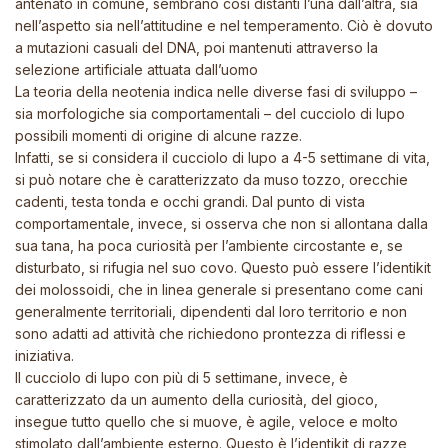
antenato in comune, sembrano così distanti l’una dall’altra, sia
nell’aspetto sia nell’attitudine e nel temperamento. Ciò è dovuto
a mutazioni casuali del DNA, poi mantenuti attraverso la
selezione artificiale attuata dall’uomo
La teoria della neotenia indica nelle diverse fasi di sviluppo –
sia morfologiche sia comportamentali – del cucciolo di lupo
possibili momenti di origine di alcune razze.
Infatti, se si considera il cucciolo di lupo a 4-5 settimane di vita,
si può notare che è caratterizzato da muso tozzo, orecchie
cadenti, testa tonda e occhi grandi. Dal punto di vista
comportamentale, invece, si osserva che non si allontana dalla
sua tana, ha poca curiosità per l’ambiente circostante e, se
disturbato, si rifugia nel suo covo. Questo può essere l’identikit
dei molossoidi, che in linea generale si presentano come cani
generalmente territoriali, dipendenti dal loro territorio e non
sono adatti ad attività che richiedono prontezza di riflessi e
iniziativa.
Il cucciolo di lupo con più di 5 settimane, invece, è
caratterizzato da un aumento della curiosità, del gioco,
insegue tutto quello che si muove, è agile, veloce e molto
stimolato dall’ambiente esterno. Questo è l’identikit di razze