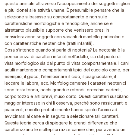
questo animale attraverso l’accoppiamento dei soggetti migliori
e più idonei alle attività umane. È presumibile pensare che la
selezione si basasse su comportamento e non sulle
caratteristiche morfologiche e fenotipiche, anche se è
altrettanto plausibile supporre che venissero presi in
considerazione soggetti con varianti di mantello particolari e
con caratteristiche neoteniche (tratti infantili).
Cosa s’intende quando si parla di neotenia? La neotenia è la
permanenza di caratteri infantili nell’adulto, sia dal punto di
vista morfologico sia dal punto di vista comportamentale. I cani
adulti mantengono comportamenti tipici del cucciolo come, per
esempio, il gioco, l’elemosinare il cibo, il piagnucolare, il
leccare le labbra, ecc. Morfologicamente i caratteri neotenici
sono testa tonda, occhi grandi e rotondi, orecchie cadenti,
corpo tozzo e arti brevi, muso corto. Questi caratteri suscitano
maggior interesse in chi li osserva, perché sono rassicuranti e
piacevoli, e molto probabilmente hanno spinto l’uomo ad
avvicinarsi al cane e in seguito a selezionare tali caratteri.
Questa teoria cerca di spiegare le grandi differenze che
caratterizzano le molteplici razze canine che, pur avendo un