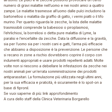
numero di gravi malattie nell’uomo e nei nostri amici a quattro
zampe. Le malattie trasmesse all’uomo dalle pulci includono la
bartonellosi o malattia da graffio di gatto, i vermi piatti o il tifo
murino. Per quanto riguarda le zecche, la lista delle malattie
trasmissibili comprende la babesiosi o piroplasmosi,
l’ehrlichiosi, la borreliosi o detta pure malattia di Lyme, la
paralisi e l’encefalite da zecche. Data la diffusione e la gravità,
sia per l’uomo sia per i nostri cani e gatti, l’arma più efficacie
che abbiamo a disposizione è la prevenzione. Le persone che
si recano in zone a rischio dovrebbero coprire il corpo con
indumenti appropriati e usare prodotti repellenti adatti. Molte
volte non si riescono a debellare le infestazioni da zecche nei
nostri animali per un’errata somministrazione dei prodotti
antiparassitari. La formulazione più utilizzata negli ultimi anni,
per la sua efficacia e praticità, è sicuramente è lo spot-on a
base di fipronil.
Se vuoi saperne di più:
link approfondimento
A cura dello staff della
Clinica Veterinaria Borgarello