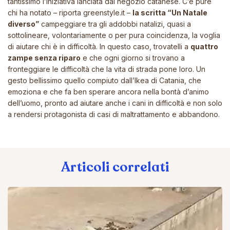
tantissimo l’iniziativa lanciata dal negozio catanese. C’è pure
chi ha notato – riporta
greenstyle.it
–
la scritta
“Un Natale
diverso”
campeggiare tra gli addobbi natalizi, quasi a
sottolineare, volontariamente o per pura coincidenza, la voglia
di aiutare chi è in difficoltà. In questo caso, trovatelli a
quattro
zampe senza riparo
e che ogni giorno si trovano a
fronteggiare le difficoltà che la vita di strada pone loro. Un
gesto bellissimo quello compiuto dall’Ikea di Catania, che
emoziona e che fa ben sperare ancora nella bontà d’animo
dell’uomo, pronto ad aiutare anche i cani in difficoltà e non solo
a rendersi protagonista di casi di maltrattamento e abbandono.
Articoli correlati