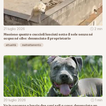
21 luglio 2026
2 min
Muoiono quattro cuccioli lasciati sotto il sole senza né
acqua né cibo: denunciato il proprietario
attualità
maltrattamento
20 luglio 2026
1 min
Va in vacanza e lascia due cani soli a casa: denunciato un