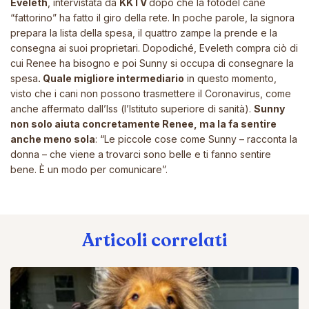
Eveleth
, intervistata da
KKTV
dopo che la fotodel cane
“fattorino” ha fatto
il giro della rete
. In poche parole, la signora
prepara la lista della spesa, il quattro zampe la prende e la
consegna ai suoi proprietari. Dopodiché, Eveleth compra ciò di
cui Renee ha bisogno e poi Sunny si occupa di consegnare la
spesa
. Quale migliore intermediario
in questo momento,
visto che
i cani non possono trasmettere il Coronavirus
, come
anche affermato dall’Iss (l’Istituto superiore di sanità).
Sunny
non solo aiuta concretamente Renee, ma la fa sentire
anche meno sola
:
“
Le piccole cose come Sunny
– racconta la
donna –
che viene a trovarci sono belle e ti fanno sentire
bene. È un modo per comunicare”.
Articoli correlati