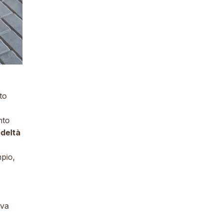
to
nto
edeltà
mpio,
ava