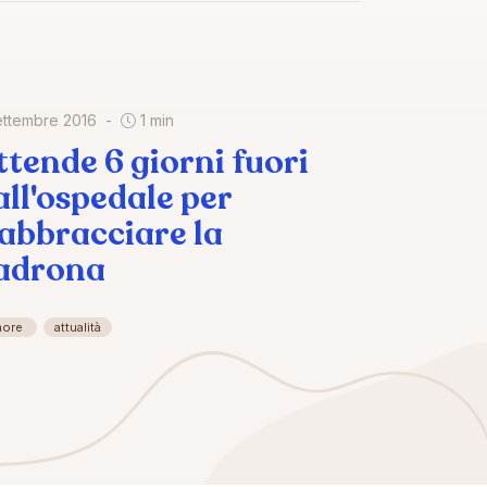
ettembre 2016
1 min
ttende 6 giorni fuori
all'ospedale per
iabbracciare la
adrona
more
attualità