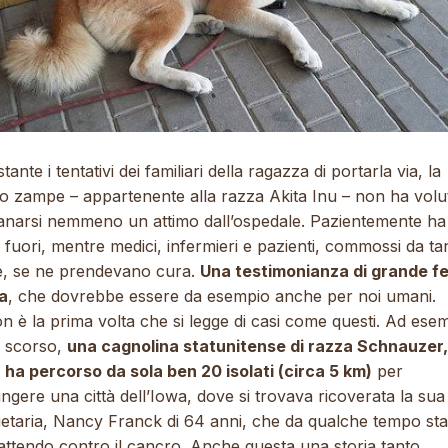
ante i tentativi dei familiari della ragazza di portarla via, la
ro zampe – appartenente alla razza Akita Inu – non ha volu
tanarsi nemmeno un attimo dall’ospedale. Pazientemente ha
 fuori, mentre medici, infermieri e pazienti, commossi da ta
, se ne prendevano cura.
Una testimonianza di grande f
a
, che dovrebbe essere da esempio anche per noi umani.
 è la prima volta che si legge di casi come questi. Ad ese
o scorso,
una cagnolina statunitense di razza Schnauzer,
, ha percorso da sola ben 20 isolati (circa 5 km)
per
ngere una città dell’Iowa, dove si trovava ricoverata la sua
ietaria, Nancy Franck di 64 anni, che da qualche tempo st
ttendo contro il cancro. Anche questa una storia tanto