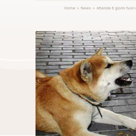
Home
>
News
>
Attende 6 giorni fuori