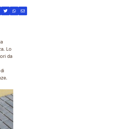
la
za. Lo
uori da
di
nze.