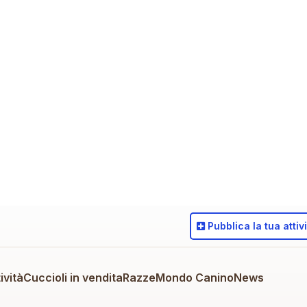
Pubblica
la tua attiv
ività
Cuccioli in vendita
Razze
Mondo Canino
News