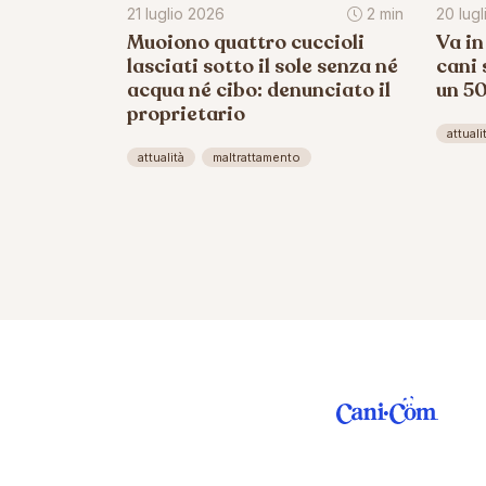
21 luglio 2026
2 min
20 lug
Muoiono quattro cuccioli
Va in
lasciati sotto il sole senza né
cani 
acqua né cibo: denunciato il
un 5
proprietario
attuali
attualità
maltrattamento