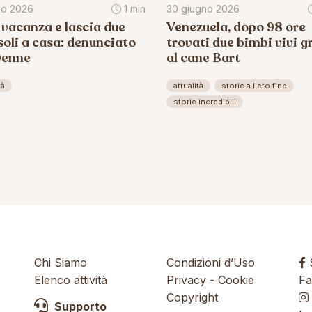
lio 2026
1 min
30 giugno 2026
 vacanza e lascia due
Venezuela, dopo 98 ore
soli a casa: denunciato
trovati due bimbi vivi g
0enne
al cane Bart
tà
attualità
storie a lieto fine
storie incredibili
Chi Siamo
Condizioni d’Uso
S
Elenco attività
Privacy
-
Cookie
Fa
Copyright
Supporto