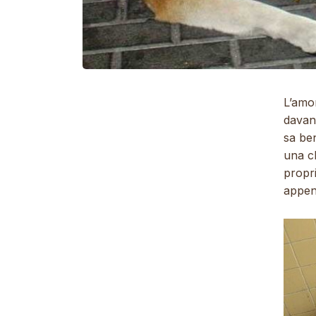
L’amo
davant
sa b
una cl
propri
append