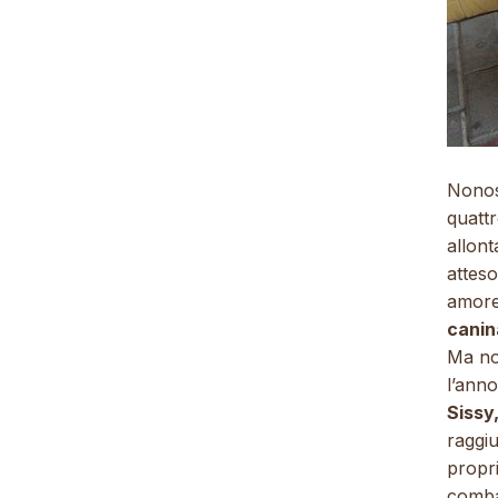
Nonost
quatt
allon
atteso
amore
canin
Ma non
l’ann
Sissy
raggiu
propr
comba