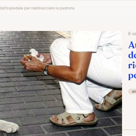
 dall’ospedale per riabbracciare la padrona
6 s
A
d
r
p
a