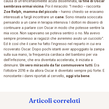
causa di un’encefalomielite acuta disseminata,
la fine di Oscar
sembrava ormai vicina
. Poi il miracolo:
“I medici
– racconta
Zoe Relph, mamma del piccolo
–
hanno chiesto se eravamo
interessati a fargli incontrare un
cane
. Sono rimasta scioccata
pensando a un cane in terapia intensiva. I dottori mi dissero di
continuare a parlare con Oscar in modo che potesse sentire la
mia voce. Non sapevamo se poteva sentirci o no. Ma avevo
sempre promesso ai ragazzi che avremmo avuto un cucciolo”
.
Ed è così che il cane ha fatto l’ingresso nel reparto in cui era
ricoverato Oscar. Dopo pochi istanti aver appoggiato la zampa
sulla sua mano, la frequenza cardiaca del bambino per via
dell’infezione, che era diventata accelerata, è iniziata a
diminuire.
Un vero miracolo da far commuovere tutti
. Era
l’ottobre 2016 e da allora Oscar è diventato sempre più forte. E
nonostante i danni riportati al cervello,
oggi sta bene
.
Articoli correlati