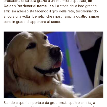
probabilità di farcela grazie a un infermiere speciale,
un
Golden Retriever di nome Leo
.
La storia della loro grande
amicizia adesso sta facendo il giro della rete
, testimoniando
ancora una volta i benefici che i nostri amici a quattro zampe
sono in grado di apportare all’uomo.
Stando a quanto riportato da
greenme.it
, quattro anni fa, a