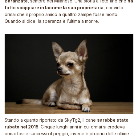
Baranzate
, sempre nel Milanese. Una storia a lieto fine che
ha
fatto scoppiare in lacrime la sua proprietaria
, convinta
ormai che il proprio amico a quattro zampe fosse morto.
Quando si dice, la speranza è l’ultima a morire.
Stando a quanto riportato da
SkyTg2
, il cane
sarebbe stato
rubato nel 2015
. Cinque lunghi anni in cui ormai si credeva
ormai fosse successo il peggio, invece è proprio delle ultime