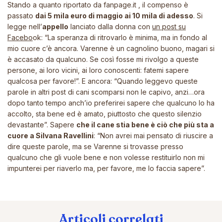
Stando a quanto riportato da
fanpage.it
, il compenso è
passato
dai 5 mila euro di maggio ai 10 mila di adesso
. Si
legge nell’
appello
lanciato dalla donna con
un post su
Facebo
ok
:
“La speranza di ritrovarlo è minima, ma in fondo al
mio cuore c’è ancora. Varenne è un cagnolino buono, magari si
è accasato da qualcuno. Se così fosse mi rivolgo a queste
persone, ai loro vicini, ai loro conoscenti: fatemi sapere
qualcosa per favore!”.
E ancora:
“Quando leggevo queste
parole in altri post di cani scomparsi non le capivo, anzi…ora
dopo tanto tempo anch’io preferirei sapere che qualcuno lo ha
accolto, sta bene ed è amato, piuttosto che questo silenzio
devastante”.
Sapere
che il cane stia bene è ciò che più sta a
cuore a Silvana Ravellini
:
“Non avrei mai pensato di riuscire a
dire queste parole, ma se Varenne si trovasse presso
qualcuno che gli vuole bene e non volesse restituirlo non mi
impunterei per riaverlo ma, per favore, me lo faccia sapere”.
Articoli correlati