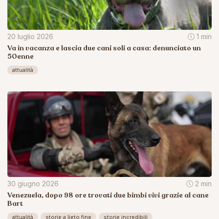
20 luglio 2026
1 min
Va in vacanza e lascia due cani soli a casa: denunciato un
50enne
attualità
30 giugno 2026
2 min
Venezuela, dopo 98 ore trovati due bimbi vivi grazie al cane
Bart
attualità
storie a lieto fine
storie incredibili