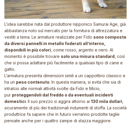
L’idea sarebbe nata dal produttore nipponico Samurai Age, già
abbastanza noto sul mercato per la fornitura di attrezzatura e
vestiti a tema. Le armature realizzate per Fido
sono composte
da diversi pannelli in metallo foderati all’interno,
disponibili in più colori
, come rosso, argento e nero. Al
momento è possibile trovare
solo una misura standard
, così
che si possa adattare più facilmente a qualsiasi tipo di cane e
gatto.
L’armatura presenta dimensioni simili a un cappottino classico e
ha un
peso contenuto
. In questa maniera, si evita che sia di
intralcio alle normali attività svolte da Fido e Micio,
pur
proteggendoli dal freddo o da eventuali incidenti
domestici
. Il suo prezzo si aggira attorno ai
130 mila dollari
,
sicuramente di più dei tradizionali indumenti di stoffa. La società
produttrice fa sapere che in futuro verranno prodotte taglie
pensate anche per i quattro zampe di stazza maggiore.