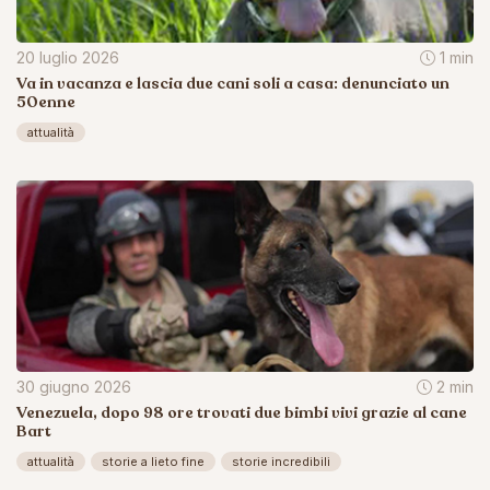
20 luglio 2026
1 min
Va in vacanza e lascia due cani soli a casa: denunciato un
50enne
attualità
30 giugno 2026
2 min
Venezuela, dopo 98 ore trovati due bimbi vivi grazie al cane
Bart
attualità
storie a lieto fine
storie incredibili