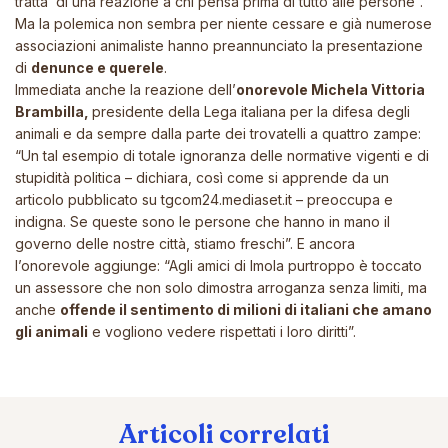
tratta di una reazione a chi pensa prima di tutto alle persone”.
Ma la polemica non sembra per niente cessare e già numerose
associazioni animaliste hanno preannunciato la presentazione
di
denunce e querele
.
Immediata anche la reazione dell’
onorevole Michela Vittoria
Brambilla,
presidente della Lega italiana per la difesa degli
animali e da sempre dalla parte dei trovatelli a quattro zampe:
“Un tal esempio di totale ignoranza delle normative vigenti e di
stupidità politica – dichiara, così come si apprende da un
articolo pubblicato su tgcom24.mediaset.it – preoccupa e
indigna. Se queste sono le persone che hanno in mano il
governo delle nostre città, stiamo freschi”. E ancora
l’onorevole aggiunge: “Agli amici di Imola purtroppo è toccato
un assessore che non solo dimostra arroganza senza limiti, ma
anche
offende il sentimento di milioni di italiani che amano
gli animali
e vogliono vedere rispettati i loro diritti”.
Articoli correlati