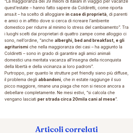
“La maggioranza dei 39 milioni di italiani in viaggio per vacanze
quest’estate –
hanno fatto sapere da Coldiretti, come riporta
ansa.it – ha scelto di alloggiare
in case di proprietà
, di parenti
e amici o in affitto dove si cerca di ricreare l’ambiente
domestico per ridurre al minimo lo stress del cambiamento”.
Tra
i luoghi scelti dai proprietari di quattro zampe come alloggio ci
sono, nell’ordine,
“anche
alberghi, bed and breakfast, e gli
agriturismi
che nella maggioranza dei casi
– ha aggiunto la
Coldiretti –
sono in grado di garantire agli amici animali
domestici una meritata vacanza all’insegna della riconquista
della libertà e della vicinanza ai loro padroni”.
Purtroppo, per quanto le strutture
pet friendly
siano più diffuse,
il problema degli
abbandoni
, che in estate raggiunge il suo
picco maggiore, rimane una piaga che non si riesce ancora a
debellare completamente. Ne mesi estivi,
“si calcola che
vengano lasciati
per strada circa 20mila cani al mese
”.
Articoli correlati