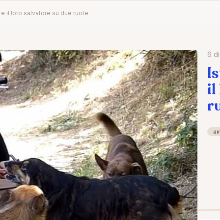
i e il loro salvatore su due ruote
6 d
I
i
r
a