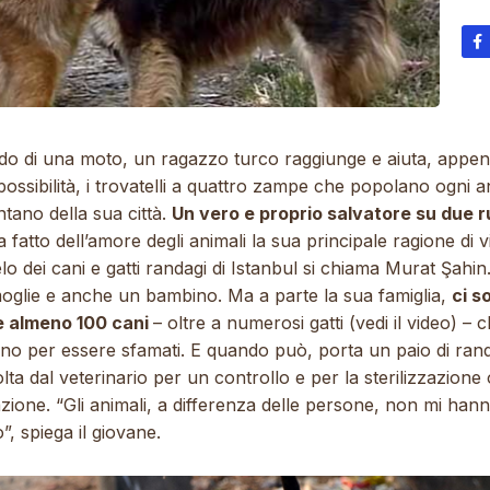
do di una moto, un ragazzo turco raggiunge e aiuta, appe
possibilità, i trovatelli a quattro zampe che popolano ogni 
ntano della sua città.
Un vero e proprio salvatore su due 
 fatto dell’amore degli animali la sua principale ragione di vi
lo dei cani e gatti randagi di Istanbul si chiama Murat Şahin
oglie e anche un bambino. Ma a parte la sua famiglia,
ci s
 almeno 100 cani
– oltre a numerosi gatti (vedi il
video
) – c
ano per essere sfamati. E quando può, porta un paio di ran
olta dal veterinario per un controllo e per la sterilizzazione 
zione. “Gli animali, a differenza delle persone, non mi han
”, spiega il giovane.