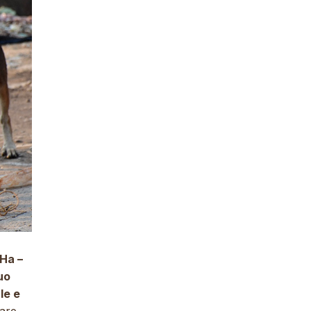
Ha –
uo
le e