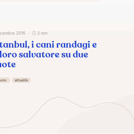
icembre 2016
2 min
stanbul, i cani randagi e
l loro salvatore su due
uote
more
attualità