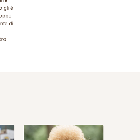
rare
 gli è
roppo
nte di
tro