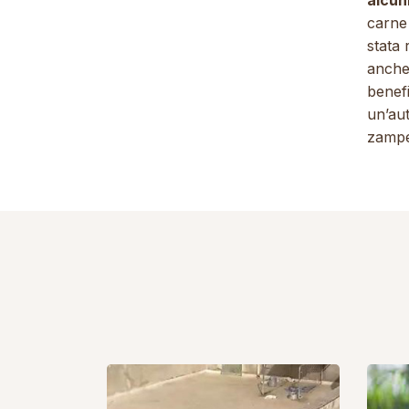
alcun
carne 
stata 
anche 
benef
un’au
zampe