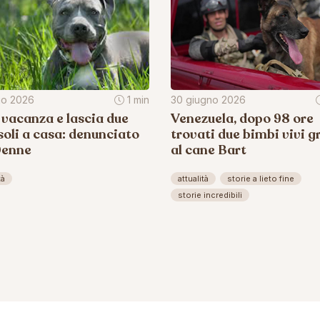
lio 2026
1 min
30 giugno 2026
 vacanza e lascia due
Venezuela, dopo 98 ore
soli a casa: denunciato
trovati due bimbi vivi g
0enne
al cane Bart
tà
attualità
storie a lieto fine
storie incredibili