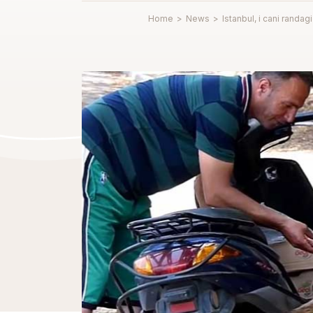
Home
>
News
>
Istanbul, i cani randag