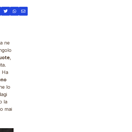
na ne
angolo
ruote
,
ta.
. Ha
ono
he lo
dagi
o la
no mai