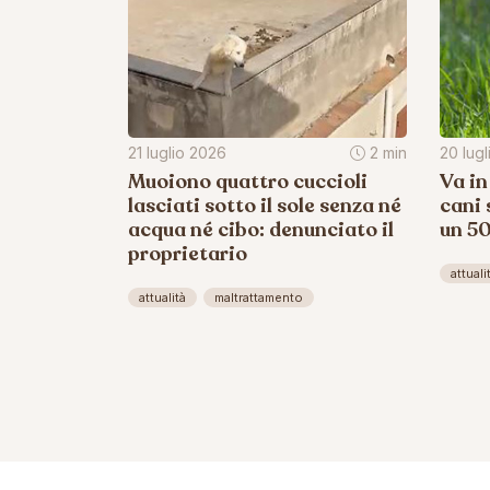
21 luglio 2026
2 min
20 lug
Muoiono quattro cuccioli
Va in
lasciati sotto il sole senza né
cani 
acqua né cibo: denunciato il
un 5
proprietario
attuali
attualità
maltrattamento