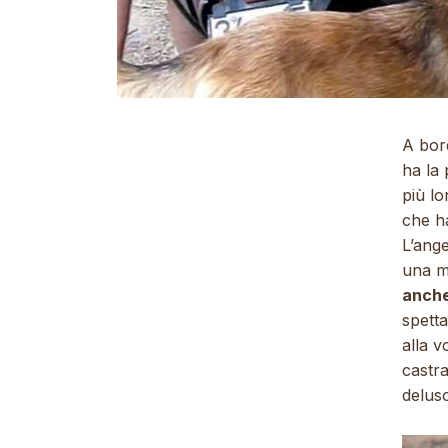
A bor
ha la 
più lo
che ha
L’ange
una m
anche
spett
alla v
castra
deluso