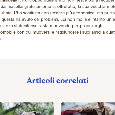
i macellai
”. Purtroppo quest’anno non riesce più a recupe
dai macellai gratuitamente e, oltretutto, la sua vecchia moto
rubata. L’ha sostituita con un’altra più economica, ma purt
questa ha avuto dei problemi. Lui non molla e intanto un e
icienza statunitense si sta muovendo per procurargli
tomobile con cui muoversi e raggiungere i suoi amici a quat
.
Articoli correlati