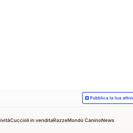
Pubblica
la tua attiv
ività
Cuccioli in vendita
Razze
Mondo Canino
News