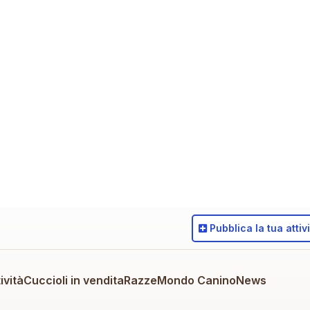
Pubblica
la tua attiv
ività
Cuccioli in vendita
Razze
Mondo Canino
News