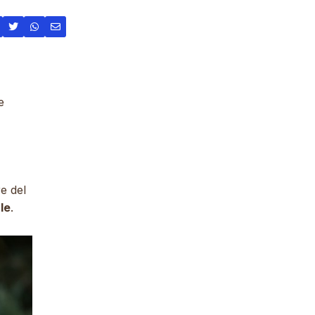
e
e del
le
.