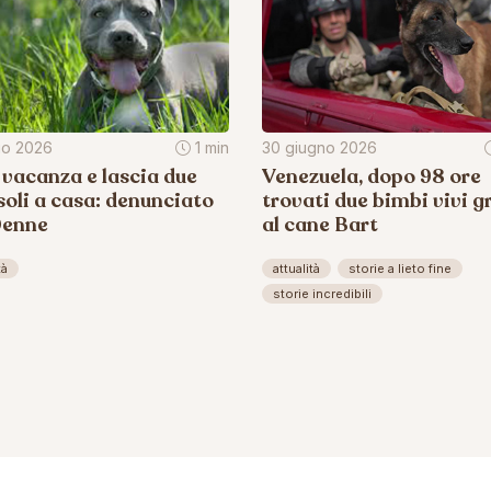
lio 2026
1 min
30 giugno 2026
 vacanza e lascia due
Venezuela, dopo 98 ore
soli a casa: denunciato
trovati due bimbi vivi g
0enne
al cane Bart
tà
attualità
storie a lieto fine
storie incredibili