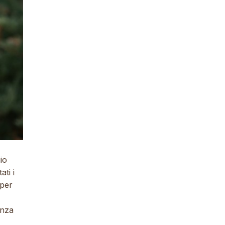
io
ti i
 per
enza