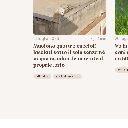
21 luglio 2026
2 min
20 lug
Muoiono quattro cuccioli
Va in
lasciati sotto il sole senza né
cani 
acqua né cibo: denunciato il
un 5
proprietario
attuali
attualità
maltrattamento