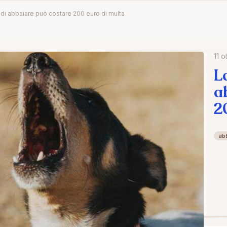
o di abbaiare può costare 200 euro di multa
11 o
L
a
2
ab