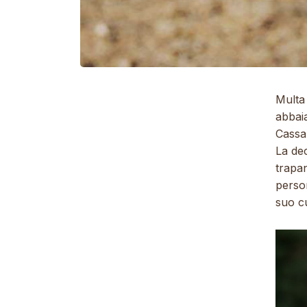
Multa 
abbaia
Cassa
La dec
trapan
perso
suo c