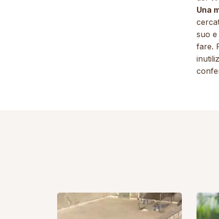
Una m
cercat
suo e 
fare. 
inutil
confe