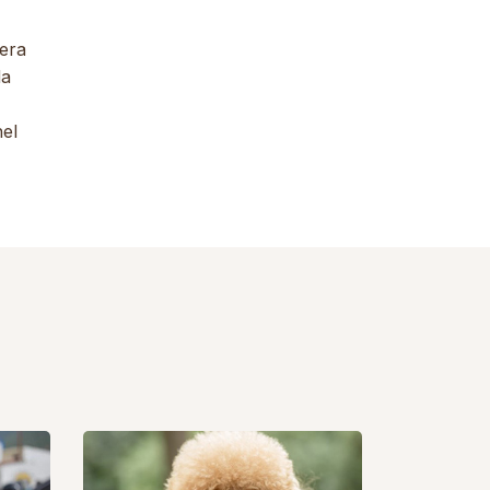
 era
da
nel