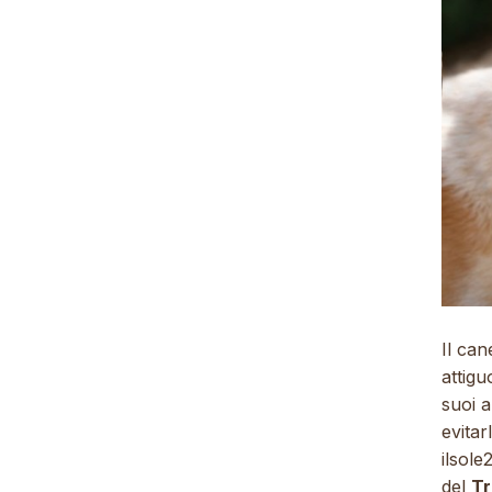
Il can
attigu
suoi 
evitar
ilsole
del
Tr