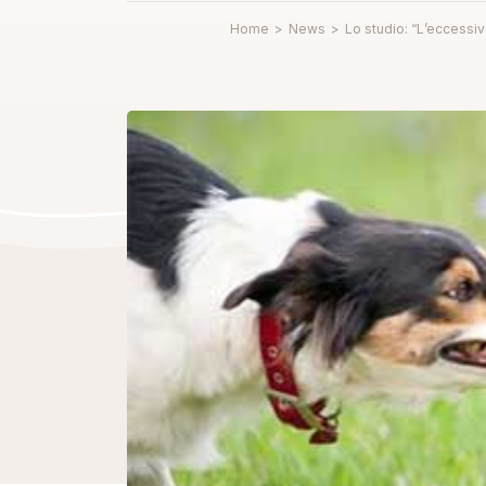
Home
>
News
>
Lo studio: “L’eccessiv