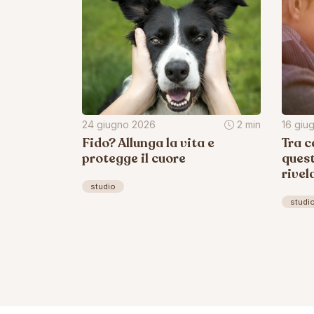
24 giugno 2026
2 min
16 giu
Fido? Allunga la vita e
Tra c
protegge il cuore
quest
rivel
studio
studi