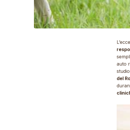
L’ecc
respo
sempli
auto 
studio
del R
durant
clini