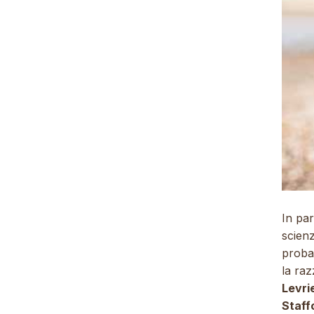
In par
scienz
probab
la ra
Levri
Staff