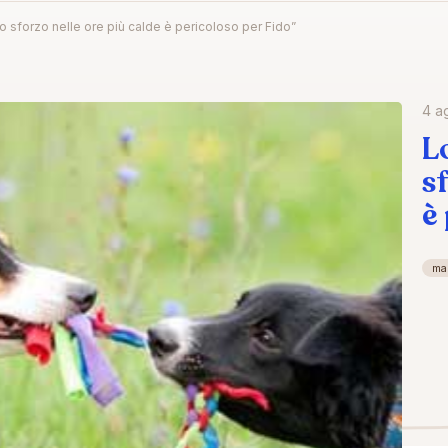
o sforzo nelle ore più calde è pericoloso per Fido”
4 a
L
s
è
mal