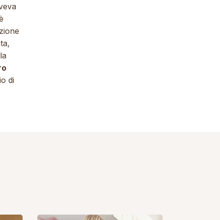
veva
è
nzione
ta,
la
ro
io di