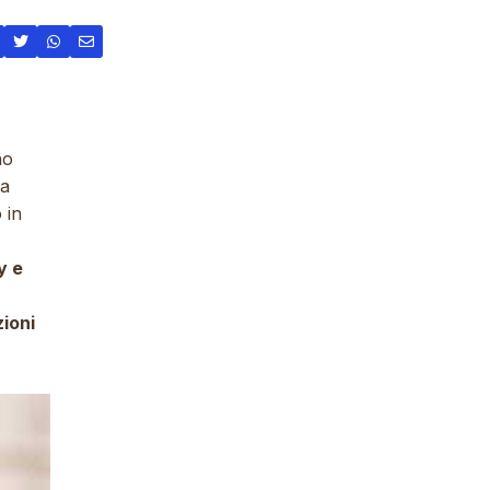
no
la
 in
y e
zioni