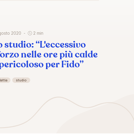
gosto 2020
2 min
o studio: “L'eccessivo
forzo nelle ore più calde
 pericoloso per Fido”
attia
studio