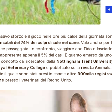
essivo sforzo
e il gioco nelle ore più calde della giornata so
nsabili del 74% dei colpi di sole nel cane
. Vale anche per 
ce passeggiata. In confronto, viaggiare con Fido o lasciarlo
rappresenta appena il 5% dei casi. È quanto emerso da uno
 condotto dai ricercatori della
Nottingham Trent Universit
oyal Veterinary College
e pubblicato sulla
rivista
Animals
,
e il quale sono stati presi in esame
oltre 900mila registra
che
presso i veterinari del Regno Unito.