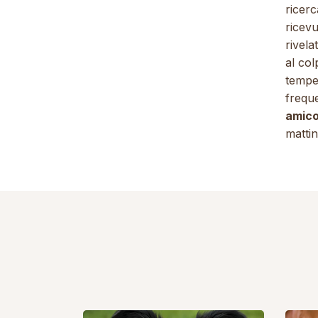
ricer
ricevu
rivela
al col
tempe
frequ
amico
mattin