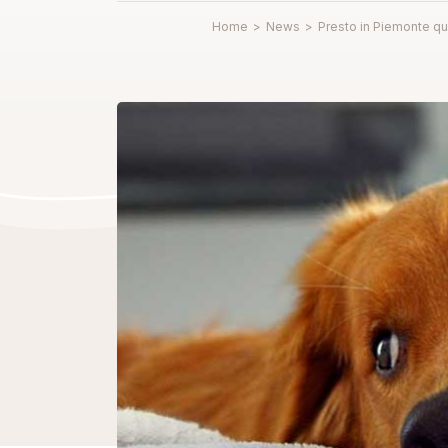
Home
>
News
>
Presto in Piemonte qu