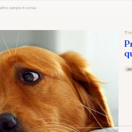
attro zampe in corsia
11 
P
q
att