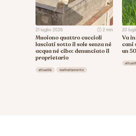
21 luglio 2026
2 min
20 lug
Muoiono quattro cuccioli
Va in
lasciati sotto il sole senza né
cani 
acqua né cibo: denunciato il
un 5
proprietario
attuali
attualità
maltrattamento