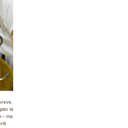
breve
.
ato la
a
– ma
iti