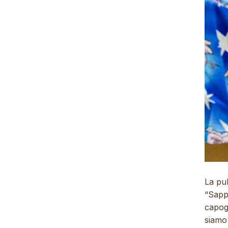
La pu
“Sapp
capog
siamo 