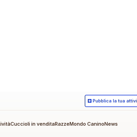
Pubblica
la tua attiv
ività
Cuccioli in vendita
Razze
Mondo Canino
News