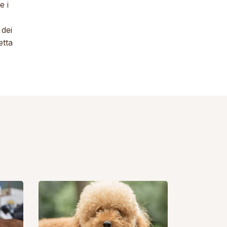
e i
 dei
etta