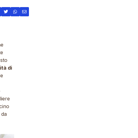
he
te
esto
ità di
le
e
liere
cino
 da