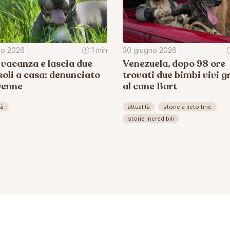
lio 2026
1 min
30 giugno 2026
 vacanza e lascia due
Venezuela, dopo 98 ore
soli a casa: denunciato
trovati due bimbi vivi g
0enne
al cane Bart
tà
attualità
storie a lieto fine
storie incredibili