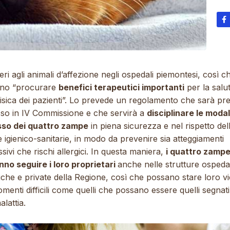
beri agli animali d’affezione negli ospedali piemontesi, così c
no “procurare
benefici terapeutici importanti
per la salu
isica dei pazienti”. Lo prevede un regolamento che sarà pr
sso in IV Commissione e che servirà a
disciplinare le modal
so dei quattro zampe
in piena sicurezza e nel rispetto del
igienico-sanitarie, in modo da prevenire sia atteggiamenti
sivi che rischi allergici. In questa maniera,
i quattro zamp
nno seguire i loro proprietari
anche nelle strutture ospeda
che e private della Regione, così che possano stare loro vi
menti difficili come quelli che possano essere quelli segnati
lattia.