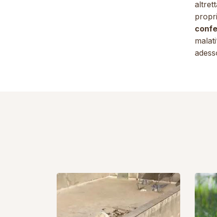
altret
propr
confe
malati
adesso