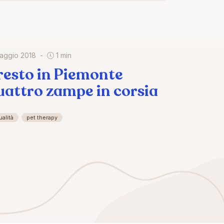
maggio 2018
1 min
resto in Piemonte
uattro zampe in corsia
ualità
pet therapy