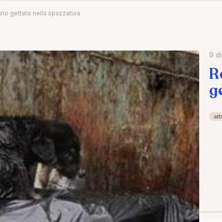
no gettato nella spazzatura
9 d
R
g
att