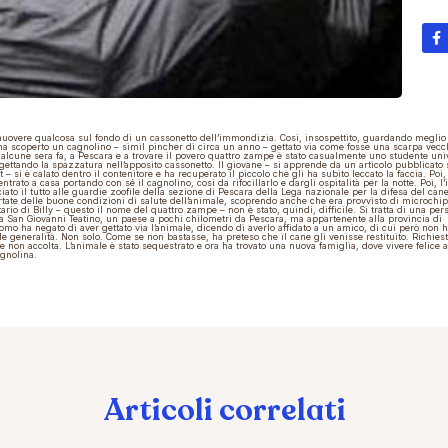
uovere qualcosa sul fondo di un cassonetto dell’immondizia. Così, insospettito, guardando meglio 
ha scoperto un cagnolino – simil pincher di circa un anno – gettato via come fosse una scarpa vecc
alcune sera fa, a Pescara e a trovare il povero quattro zampe è stato casualmente uno studente univ
gettando la spazzatura nell’apposito cassonetto. Il giovane – si apprende da un articolo pubblicato
t – si è calato dentro il contenitore e ha recuperato il piccolo che gli ha subito leccato la faccia. Poi, 
ientrato a casa portando con sé il cagnolino, così da rifocillarlo e dargli ospitalità per la notte. Poi, 
ato il tutto alle guardie zoofile della sezione di Pescara della Lega nazionale per la difesa del cane
tate delle buone condizioni di salute dell’animale, scoprendo anche che era provvisto di microchip.
tario di Billy – questo il nome del quattro zampe – non è stato, quindi, difficile. Si tratta di una per
a San Giovanni Teatino, un paese a pochi chilometri da Pescara, ma appartenente alla provincia di
uomo ha negato di aver gettato via l’animale, dicendo di averlo affidato a un amico, di cui però non h
 le generalità. Non solo. Come se non bastasse, ha preteso che il cane gli venisse restituito. Richies
 non accolta. L’animale è stato sequestrato e ora ha trovato una nuova famiglia, dove vivere felice 
agnolina.
Articoli correlati