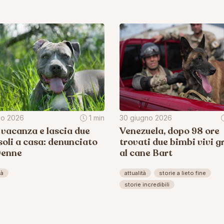
lio 2026
1 min
30 giugno 2026
 vacanza e lascia due
Venezuela, dopo 98 ore
soli a casa: denunciato
trovati due bimbi vivi g
0enne
al cane Bart
tà
attualità
storie a lieto fine
storie incredibili