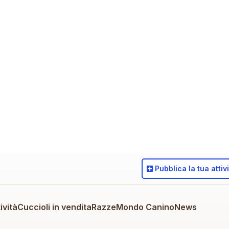
Pubblica
la tua attiv
ività
Cuccioli in vendita
Razze
Mondo Canino
News