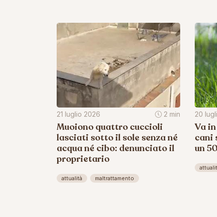
21 luglio 2026
2 min
20 lug
Muoiono quattro cuccioli
Va in
lasciati sotto il sole senza né
cani 
acqua né cibo: denunciato il
un 5
proprietario
attuali
attualità
maltrattamento