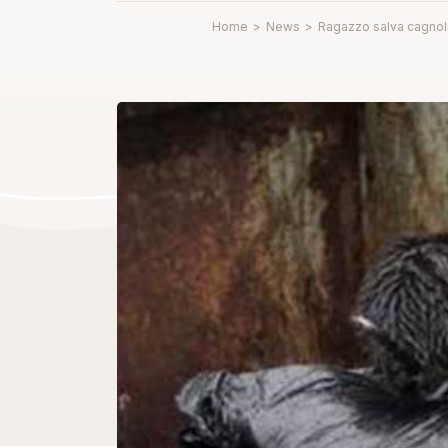
Home
>
News
>
Ragazzo salva cagnoli