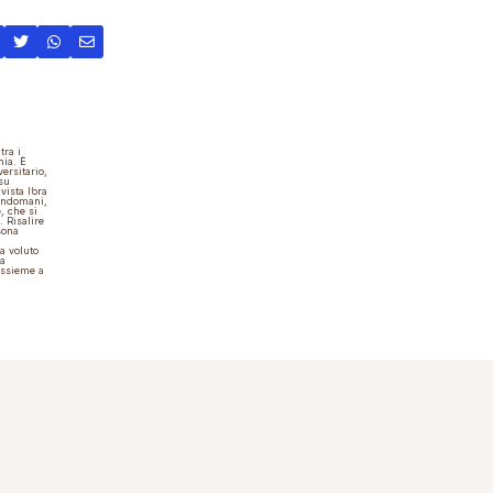
tra i
hia. È
ersitario,
 su
vista l’ora
l’indomani,
, che si
 Risalire
sona
a voluto
ta
assieme a