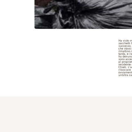
Ha visto m
sacchetti 
successo, 
che stava 
ilmattino.i
tarda, è r
ha denunci
sono accer
al proprie
residente 
Chieti. L’
rilasciare
ovviamente
un’altra c