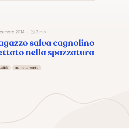
icembre 2014
2 min
agazzo salva cagnolino
ettato nella spazzatura
ualità
maltrattamento