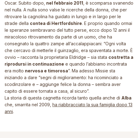
Oscar. Subito dopo,
nel febbraio 2011
, è scomparsa svanendo
nel nulla. A nulla sono valse le ricerche della donna, che per
ritrovare la cagnolina ha guidato in lungo e in largo per le
strade della
contea di Hertfordshire
. E proprio quando ormai
le speranze sembravano del tutto perse, ecco dopo 12 anni il
miracoloso ritrovamento da parte di un uomo, che ha
consegnato la quattro zampe all’accalappiacani:
“Ogni volta
che cercavo di metterle il guinzaglio, era spaventata a morte. È
ovvio
– racconta la proprietaria Eldridge –
sia stata
costretta a
riprodursi in continuazione
e quando l’abbiamo incontrata
era molto
nervosa e timorosa
”
. Ma adesso Missie sta
iniziando a dare
“segni di miglioramento: ha ricominciato a
scodinzolare e
– aggiunge felice la donna –
sembra aver
capito di essere tornata a casa, al sicuro”.
La storia di questa cagnetta ricorda tanto quella anche di
Alba
che, smarrita nel 2009,
ha riabbracciato la sua famiglia dopo 13
anni
.