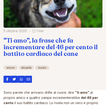
5 ottobre 2020
1 min
“Ti amo”, la frase che fa
incrementare del 46 per cento il
battito cardiaco del cane
amore
attualità
studio
Sono parole che arrivano dritte al cuore: dire
“ti amo”
al
proprio amico a quattro zampe incrementerebbe
del 46 per
cento
il suo battito cardiaco. Lo rivela non un vero e proprio