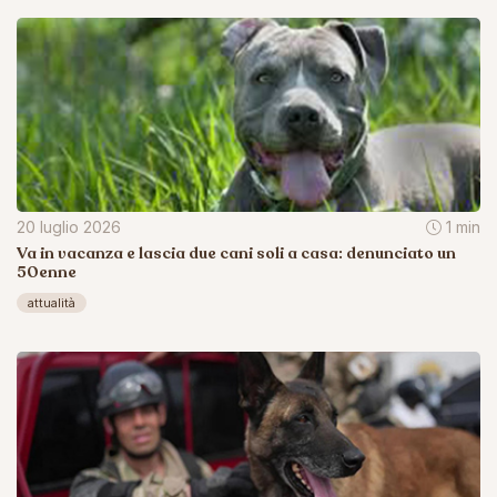
20 luglio 2026
1 min
Va in vacanza e lascia due cani soli a casa: denunciato un
50enne
attualità