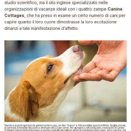
studio scientifico, ma il sito inglese specializzato nelle
organizzazioni di vacanze ideali con i quattro zampe
Canine
Cottages
,
che ha preso in esame un certo numero di cani per
capire quanto il loro cuore dimostrasse la loro eccitazione
dinanzi a tale manifestazione d’affetto.
Stando a quanto riportato da
greenmatters.com
, se dire
“ti amo”
a Fido avrebbe questo effetto, fargli le coccole,
al contrario, lo farebbe rilassare e
diminuire del 22 per cento
. Per giungere a tali conclusioni, i ricercatori di
Canine
Cottages
hanno fatto indossare a quattro cagnolini dei collari in grado di monitorare il loro cuore
. Ed è così che, nel