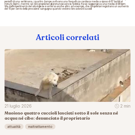
periodo di una settimana, i quattro zampe avevano
una frequenza cardiaca media a riposo di 67 battiti al
minuto (bpm),
mentre se i loro proprietari gli pronunciavano la fatidica frase raggiungeva
una media di 98 bpm
.
Ma dall’esperimento del sito inglese è emerso anche altro: ad esempio, che i proprietari registrano un aumento
del 10 per cento della pressione sanguigna quando vedono i loro adorati cuccioli
Articoli correlati
21 luglio 2026
2 min
Muoiono quattro cuccioli lasciati sotto il sole senza né
acqua né cibo: denunciato il proprietario
attualità
maltrattamento