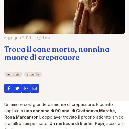
5 giugno 2019
1 min
Trova il cane morto, nonnina
muore di crepacuore
amicizia
attualità
Un amore così grande da morire di crepacuore. È quanto
capitato a
una nonnina di 90 anni di Civitanova Marche,
Rosa Marcantoni
, dopo aver trovato il proprio adorato amico
a quattro zampe morto.
Un meticcio di 6 anni, Pupi
, accolto in