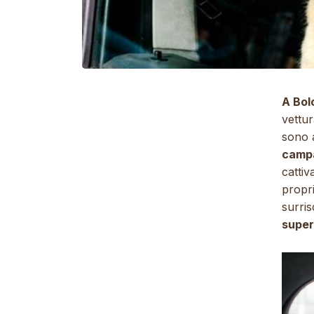
A Bol
vettur
sono 
campa
cattiv
propri
surri
super