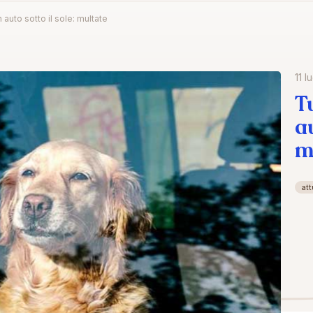
n auto sotto il sole: multate
11 l
T
au
m
att