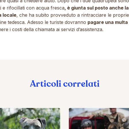
re quasi a chiedere aiuto. Dopo che i due quadrupedi sono 
ti e rifocillati con acqua fresca
, è giunta sul posto anche la
a locale
, che ha subito provveduto a rintracciare le proprie
gine tedesca. Adesso le turiste dovranno
pagare
una multa
enere i costi della chiamata ai servizi d’assist
Articoli correlati