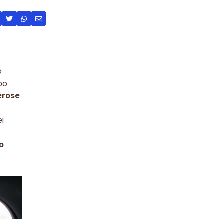
o
po
rose
a
ei
o