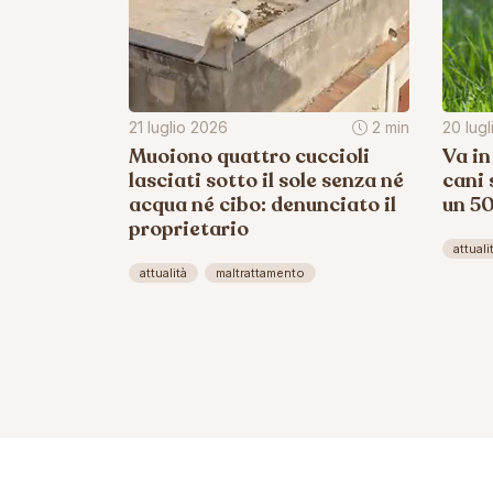
21 luglio 2026
2 min
20 lug
Muoiono quattro cuccioli
Va in
lasciati sotto il sole senza né
cani 
acqua né cibo: denunciato il
un 5
proprietario
attuali
attualità
maltrattamento