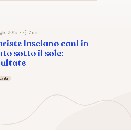
uglio 2018
2 min
uriste lasciano cani in
to sotto il sole:
ultate
ualità