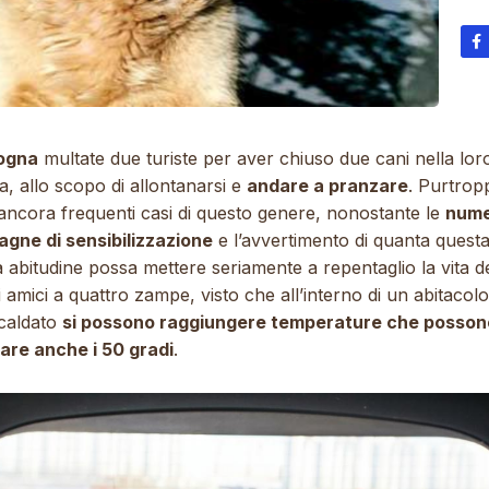
ogna
multate due turiste per aver chiuso due cani nella lor
a, allo scopo di allontanarsi e
andare a pranzare
. Purtrop
ancora frequenti casi di questo genere, nonostante le
nume
gne di sensibilizzazione
e l’avvertimento di quanta quest
a abitudine possa mettere seriamente a repentaglio la vita d
 amici a quattro zampe, visto che all’interno di un abitacolo
scaldato
si possono raggiungere temperature che posson
are anche i 50 gradi
.