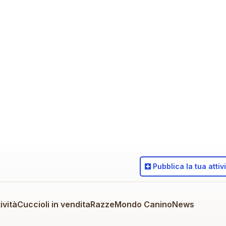
Pubblica
la tua attiv
ività
Cuccioli in vendita
Razze
Mondo Canino
News