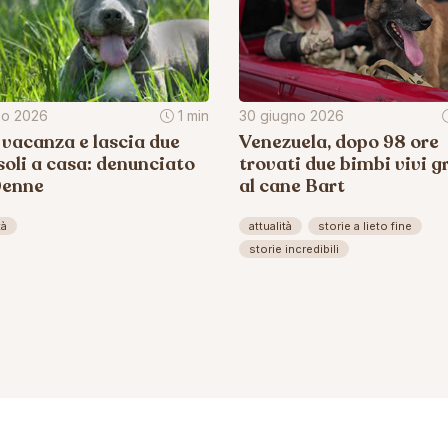
lio 2026
1 min
30 giugno 2026
 vacanza e lascia due
Venezuela, dopo 98 ore
soli a casa: denunciato
trovati due bimbi vivi g
0enne
al cane Bart
tà
attualità
storie a lieto fine
storie incredibili