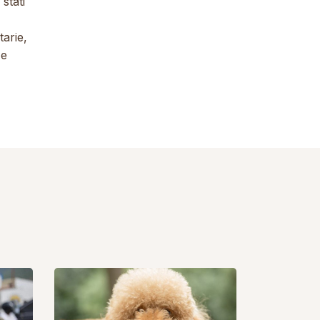
stati
tarie,
e
enza.