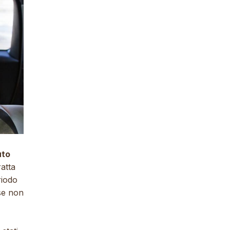
uto
ratta
riodo
 se non