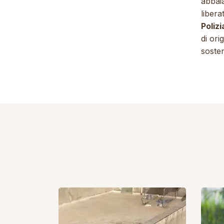
abbaia
libera
Polizi
di ori
sost