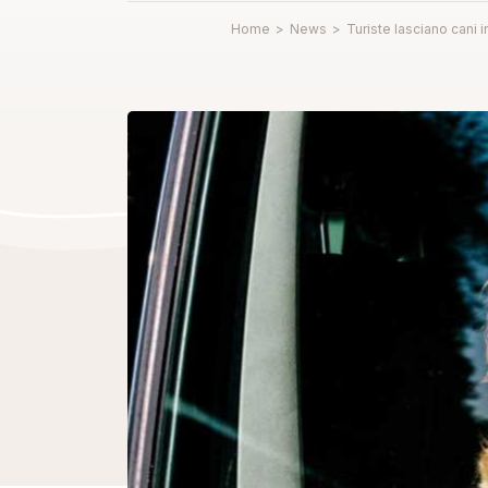
Home
>
News
>
Turiste lasciano cani i