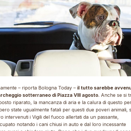
samente – riporta
Bologna Today
–
il tutto sarebbe avven
archeggio sotterraneo di Piazza VIII agosto
. Anche se si t
posto riparato, la mancanza di aria e la calura di questo pe
ero state ugualmente fatali per questi due poveri animali,
o intervenuti i Vigili del fuoco allertati da un passante,
upato notando i cani chiusi in auto e dal loro incessante