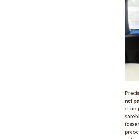
Preci
nel p
di un 
sarebb
fosser
preocc