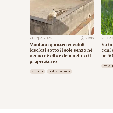
21 luglio 2026
2 min
20 lug
Muoiono quattro cuccioli
Va in
lasciati sotto il sole senza né
cani 
acqua né cibo: denunciato il
un 5
proprietario
attuali
attualità
maltrattamento