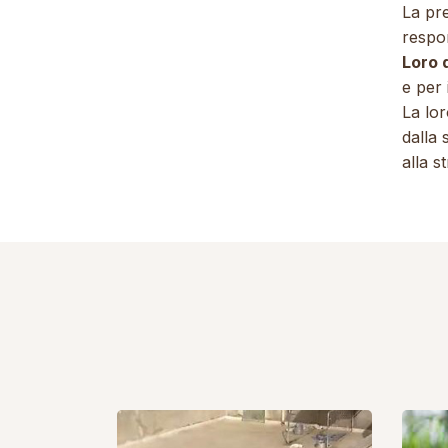
La pre
respon
Loro 
e per 
La lor
dalla 
alla s