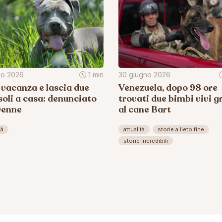
lio 2026
1 min
30 giugno 2026
 vacanza e lascia due
Venezuela, dopo 98 ore
soli a casa: denunciato
trovati due bimbi vivi g
0enne
al cane Bart
tà
attualità
storie a lieto fine
storie incredibili