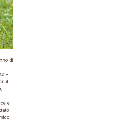
nno di
so –
n il
i,
ice e
ttato
amico