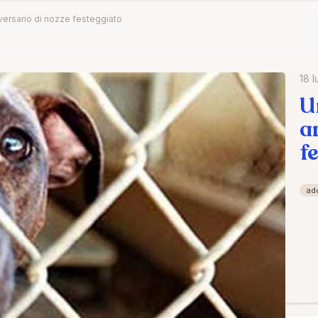
versario di nozze festeggiato
18 l
U
a
f
ad