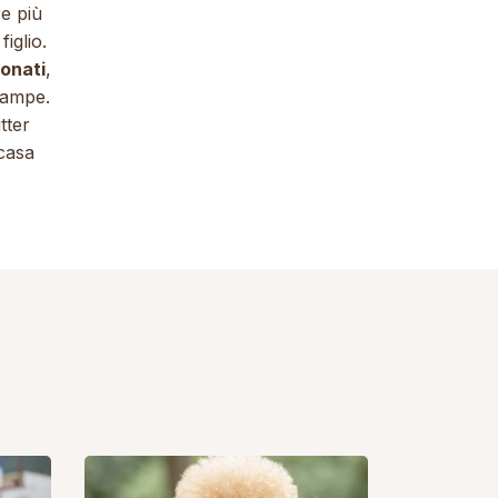
re più
iglio.
donati
,
zampe.
tter
 casa