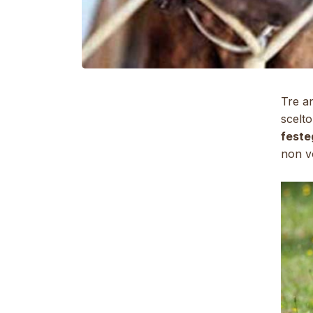
Tre an
scelt
feste
non v