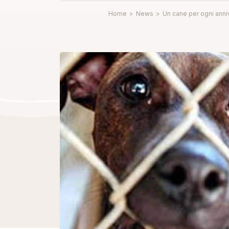
Home
>
News
>
Un cane per ogni anni