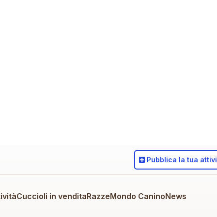
Pubblica
la tua attiv
ività
Cuccioli in vendita
Razze
Mondo Canino
News