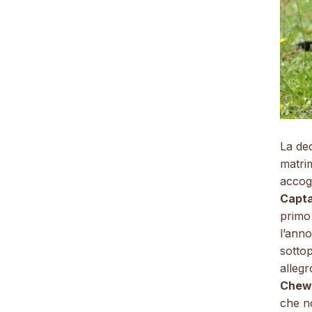
La dec
matrim
accog
Capta
primo 
l’ann
sottop
allegr
Chew
che n