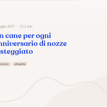
uglio 2017
2 min
n cane per ogni
nniversario di nozze
esteggiato
ozione
attualità