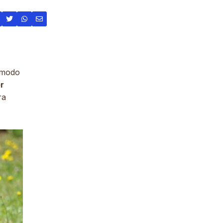
e modo
r
ra