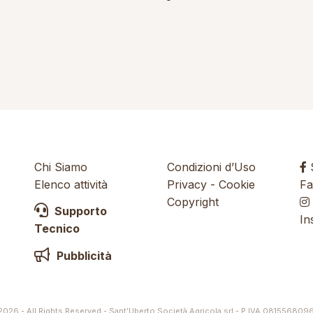
Chi Siamo
Condizioni d’Uso
S
Elenco attività
Privacy
-
Cookie
Fa
Copyright
Supporto
In
Tecnico
Pubblicità
026 - All Rights Reserved - Sant’Uberto Società Agricola srl - P.IVA 081556809