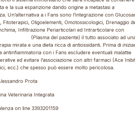
ta e la sua espanzione dando origine a metastasi a
za. Un’alternativa a i Fans sono l’integrazione con Glucosa
Fitoterapici, Oligoelementi, Omotossicologici, Drenaggio d
hima, Infiltrazione Periarticolari ed Intrarticolare con
Fatt
ta Piastrinico
(Plasma del paziente) il tutto associato ad un
erapia mirata e una dieta ricca di antiossidanti. Prima di inizia
a antinfiammatoria con i Fans escludere eventuali malattie
rative ed evitare l’associazione con altri farmaci (Ace Inibit
ici, ecc.) che spesso può essere molto pericolosa.
Alessandro Prota
na Veterinaria Integrata
lenza on line 3393201159