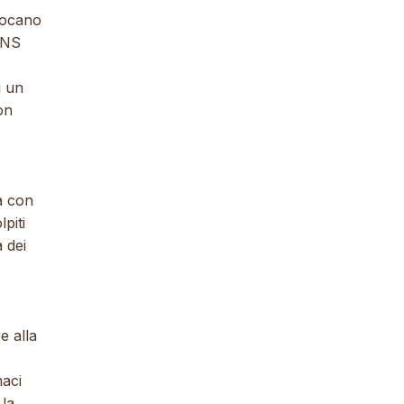
iocano
ANS
i un
on
a con
piti
 dei
e alla
maci
 la