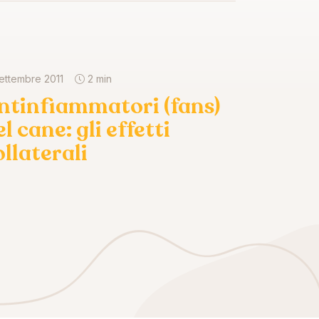
settembre 2011
2 min
ntinfiammatori (fans)
l cane: gli effetti
ollaterali