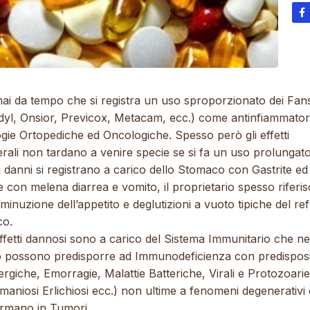
mai da tempo che si registra un uso sproporzionato dei Fan
dyl, Onsior, Previcox, Metacam, ecc.) come antinfiammator
gie Ortopediche ed Oncologiche. Spesso però gli effetti
erali non tardano a venire specie se si fa un uso prolungato
i danni si registrano a carico dello Stomaco con Gastrite ed
 con melena diarrea e vomito, il proprietario spesso riferi
minuzione dell’appetito e deglutizioni a vuoto tipiche del re
co.
effetti dannosi sono a carico del Sistema Immunitario che ne
 possono predisporre ad Immunodeficienza con predispos
ergiche, Emorragie, Malattie Batteriche, Virali e Protozoarie
maniosi Erlichiosi ecc.) non ultime a fenomeni degenerativi 
ormano in Tumori.