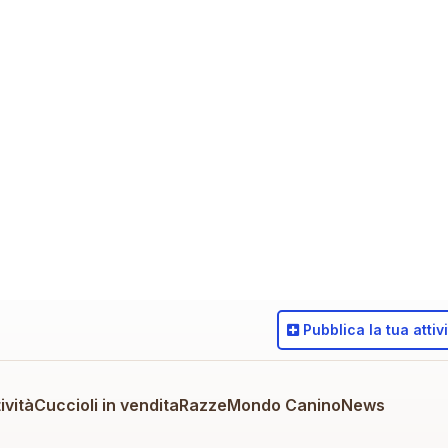
Pubblica
la tua attiv
ività
Cuccioli in vendita
Razze
Mondo Canino
News