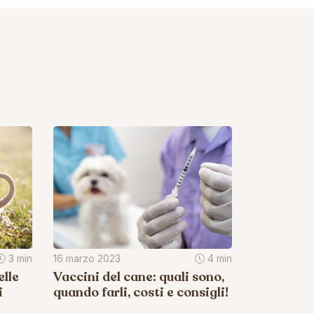
3 min
16 marzo 2023
4 min
lle
Vaccini del cane: quali sono,
i
quando farli, costi e consigli!