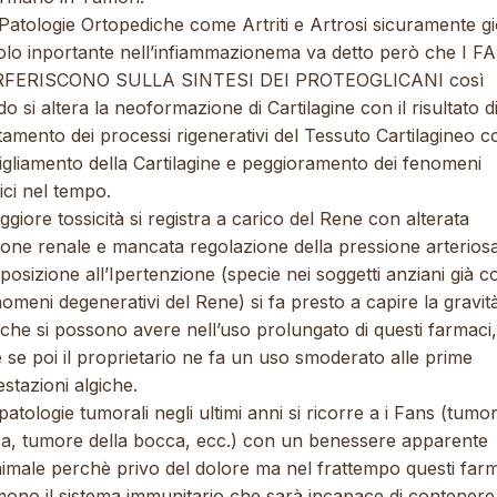
 Patologie Ortopediche come Artriti e Artrosi sicuramente g
olo inportante nell’infiammazionema va detto però che I F
RFERISCONO SULLA SINTESI DEI PROTEOGLICANI così
o si altera la neoformazione di Cartilagine con il risultato d
tamento dei processi rigenerativi del Tessuto Cartilagineo c
igliamento della Cartilagine e peggioramento dei fenomeni
ici nel tempo.
giore tossicità si registra a carico del Rene con alterata
zione renale e mancata regolazione della pressione arterios
posizione all’Ipertenzione (specie nei soggetti anziani già col
omeni degenerativi del Rene) si fa presto a capire la gravità
che si possono avere nell’uso prolungato di questi farmaci,
 se poi il proprietario ne fa un uso smoderato alle prime
stazioni algiche.
patologie tumorali negli ultimi anni si ricorre a i Fans (tumor
ca, tumore della bocca, ecc.) con un benessere apparente
nimale perchè privo del dolore ma nel frattempo questi far
mono il sistema immunitario che sarà incapace di contenere