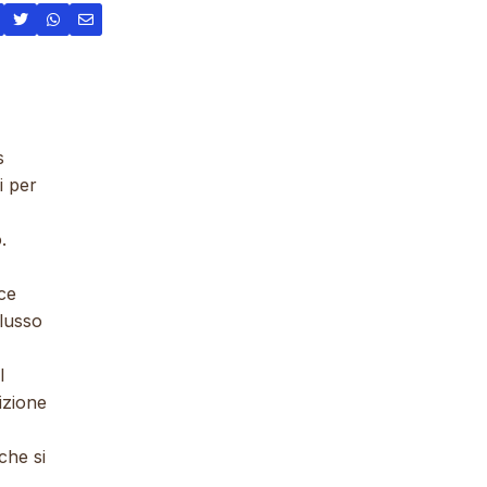
s
i per
.
sce
flusso
l
izione
che si