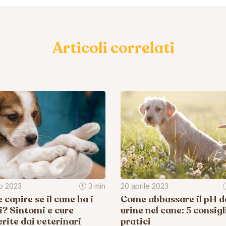
Articoli correlati
io 2023
3 min
20 aprile 2023
capire se il cane ha i
Come abbassare il pH de
? Sintomi e cure
urine nel cane: 5 consigl
rite dai veterinari
pratici