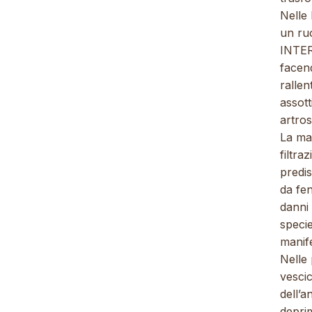
Nelle
un ru
INTE
facend
rallen
assott
artros
La mag
filtra
predis
da fen
danni 
specie
manife
Nelle 
vesci
dell’a
depri