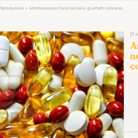
 Riproduzione
>
Antinfiammatori (fans) nel cane: gli effetti collaterali
21 
A
ne
c