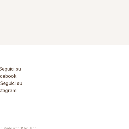
eguici su
cebook
Seguici su
stagram
63
Made with ❤ by
Hand