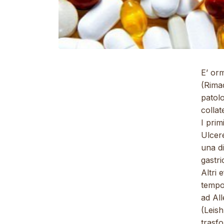
E’ or
(Rima
patolo
collat
I prim
Ulcere
una di
gastri
Altri 
tempo
ad All
(Leish
trasf