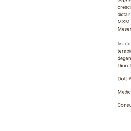
cresci
distan
MSM , 
Mesenc
Cresci
fisiot
terapi
degene
Diuret
Dott 
Medici
Consu