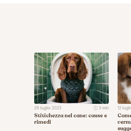
26 luglio 2023
3 min
12 lugl
Stitichezza nel cane: cause e
Come 
rimedi
vermi
sugge