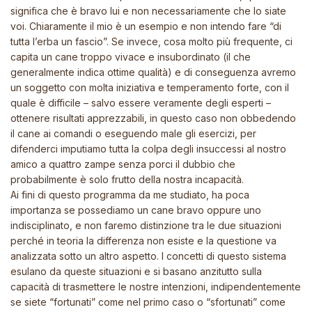
significa che è bravo lui e non necessariamente che lo siate
voi. Chiaramente il mio è un esempio e non intendo fare “di
tutta l’erba un fascio”. Se invece, cosa molto più frequente, ci
capita un cane troppo vivace e insubordinato (il che
generalmente indica ottime qualità) e di conseguenza avremo
un soggetto con molta iniziativa e temperamento forte, con il
quale è difficile – salvo essere veramente degli esperti –
ottenere risultati apprezzabili, in questo caso non obbedendo
il cane ai comandi o eseguendo male gli esercizi, per
difenderci imputiamo tutta la colpa degli insuccessi al nostro
amico a quattro zampe senza porci il dubbio che
probabilmente è solo frutto della nostra incapacità.
Ai fini di questo programma da me studiato, ha poca
importanza se possediamo un cane bravo oppure uno
indisciplinato, e non faremo distinzione tra le due situazioni
perché in teoria la differenza non esiste e la questione va
analizzata sotto un altro aspetto. I concetti di questo sistema
esulano da queste situazioni e si basano anzitutto sulla
capacità di trasmettere le nostre intenzioni, indipendentemente
se siete “fortunati” come nel primo caso o “sfortunati” come