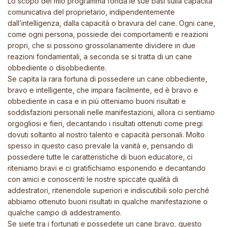
Lo scopo del mio programma fonda le sue basi sulla capacità
comunicativa del proprietario, indipendentemente
dall’intelligenza, dalla capacità o bravura del cane. Ogni cane,
come ogni persona, possiede dei comportamenti e reazioni
propri, che si possono grossolanamente dividere in due
reazioni fondamentali, a seconda se si tratta di un cane
obbediente o disobbediente.
Se capita la rara fortuna di possedere un cane obbediente,
bravo e intelligente, che impara facilmente, ed è bravo e
obbediente in casa e in più otteniamo buoni risultati e
soddisfazioni personali nelle manifestazioni, allora ci sentiamo
orgogliosi e fieri, decantando i risultati ottenuti come pregi
dovuti soltanto al nostro talento e capacità personali. Molto
spesso in questo caso prevale la vanità e, pensando di
possedere tutte le caratteristiche di buon educatore, ci
riteniamo bravi e ci gratifichiamo esponendo e decantando
con amici e conoscenti le nostre spiccate qualità di
addestratori, ritenendole superiori e indiscutibili solo perché
abbiamo ottenuto buoni risultati in qualche manifestazione o
qualche campo di addestramento.
Se siete tra i fortunati e possedete un cane bravo, questo