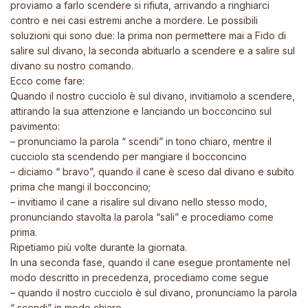
proviamo a farlo scendere si rifiuta, arrivando a ringhiarci
contro e nei casi estremi anche a mordere. Le possibili
soluzioni qui sono due: la prima non permettere mai a Fido di
salire sul divano, la seconda abituarlo a scendere e a salire sul
divano su nostro comando.
Ecco come fare:
Quando il nostro cucciolo è sul divano, invitiamolo a scendere,
attirando la sua attenzione e lanciando un bocconcino sul
pavimento:
– pronunciamo la parola “ scendi” in tono chiaro, mentre il
cucciolo sta scendendo per mangiare il bocconcino
– diciamo “ bravo”, quando il cane è sceso dal divano e subito
prima che mangi il bocconcino;
– invitiamo il cane a risalire sul divano nello stesso modo,
pronunciando stavolta la parola “sali” e procediamo come
prima.
Ripetiamo più volte durante la giornata.
In una seconda fase, quando il cane esegue prontamente nel
modo descritto in precedenza, procediamo come segue
– quando il nostro cucciolo è sul divano, pronunciamo la parola
“ scendi” in modo chiaro