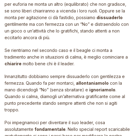
per euforia ne monta un altro (equilibrato) che non gradisce,
se sono liberi chiariranno a vicenda i loro ruoli. Oppure se la
monta per agitazione ci dà fastidio, possiamo
dissuaderlo
gentilmente ma con fermezza con un “No” e distraendolo con
un gioco o un’attività che lo gratifichi, stando attenti a non
eccitarlo ancora di più.
Se rientriamo nel secondo caso e il beagle ci monta a
tradimento anche in situazioni di calma, è meglio cominciare a
chiarire
molto bene chi è il leader.
Innanzitutto dobbiamo sempre dissuaderlo con gentilezza e
fermezza. Quando fa per montarci,
allontaniamolo
con la
mano dicendogli “No” (senza sbraitare) e
ignoriamolo
.
Quando si calma, diamogli un’alternativa gratificante come al
punto precedente stando sempre attenti che non si agiti
troppo.
Poi impegnamoci per diventare il suo leader, cosa
assolutamente
fondamentale
. Nello special report scaricabile
gratuitamente ci sono i passi base per modificare le nostre