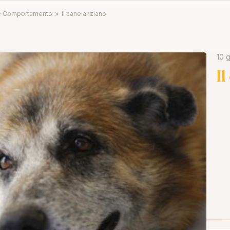
e Comportamento
>
Il cane anziano
10 
I