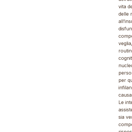
vita d
delle
all’in
disfun
compo
veglia
routin
cognit
nucle
perso
per q
infila
causa 
Le int
assist
sia ve
compor
rispos