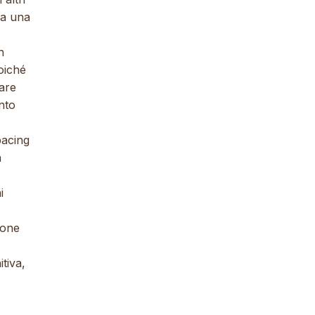
da una
n
oiché
are
nto
pacing
a
i
ione
tiva,