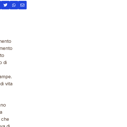
umento
umento
to
o di
zampe.
di vita
ono
la
e che
iva di