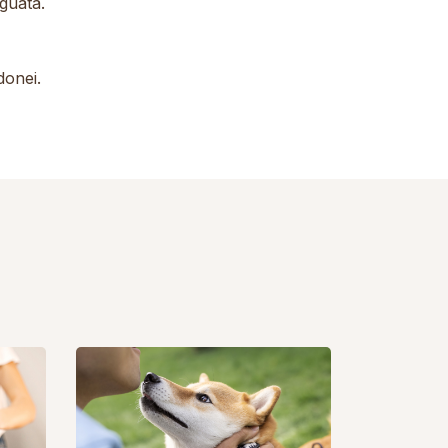
guata.
idonei.