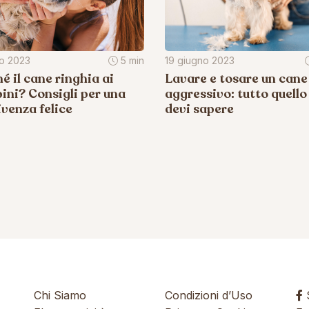
io 2023
5 min
19 giugno 2023
é il cane ringhia ai
Lavare e tosare un cane
ni? Consigli per una
aggressivo: tutto quello
venza felice
devi sapere
Chi Siamo
Condizioni d’Uso
S