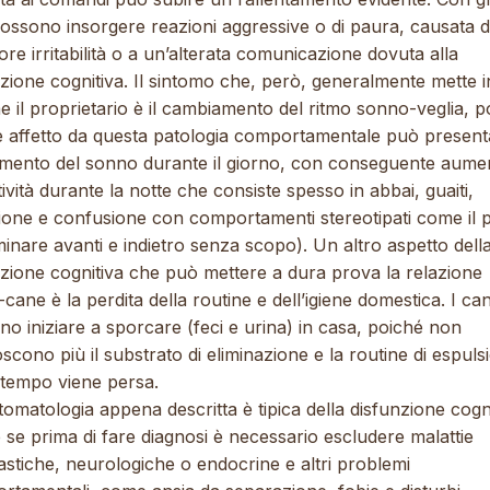
possono insorgere reazioni aggressive o di paura, causata 
re irritabilità o a un’alterata comunicazione dovuta alla
zione cognitiva. Il sintomo che, però, generalmente mette i
e il proprietario è il cambiamento del ritmo sonno-veglia, p
ne affetto da questa patologia comportamentale può present
mento del sonno durante il giorno, con conseguente aume
ttività durante la notte che consiste spesso in abbai, guaiti,
zione e confusione con comportamenti stereotipati come il
nare avanti e indietro senza scopo). Un altro aspetto dell
nzione cognitiva che può mettere a dura prova la relazione
ane è la perdita della routine e dell’igiene domestica. I can
o iniziare a sporcare (feci e urina) in casa, poiché non
scono più il substrato di eliminazione e la routine di espuls
 tempo viene persa.
tomatologia appena descritta è tipica della disfunzione cogni
se prima di fare diagnosi è necessario escludere malattie
stiche, neurologiche o endocrine e altri problemi