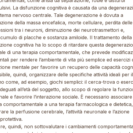
rtamentali, come ansia da separazione, fobie e disturbi
lsivi. La disfunzione cognitiva è causata da una degeneraz
istema nervoso centrale. Tale degenerazione è dovuta a
zione della massa encefalica, morte cellulare, perdita delle
sioni tra i neuroni, diminuzione dei neurotrasmettori e,
ccumulo di placche e sostanza amiloide. Il trattamento della
zione cognitiva ha lo scopo di ritardare questa degenerazi
vale di una terapia comportamentale, che prevede modificaz
tali per rendere l’ambiente di vita più semplice ed esercizi 
zione mentale per favorire un recupero delle capacità cogni
ibile, quindi, organizzare delle specifiche attività ideali per 
o come, ad esempio, giochi semplici: il cerca-trova o eserc
 adeguati all’età del soggetto, allo scopo di regolare la funzi
inale e favorire l’interazione sociale. È necessario associare
ia comportamentale a una terapia farmacologica e dietetica
rare la perfusione cerebrale, l’attività neuronale e l’azione
rotettiva.
re, quindi, non sottovalutare i cambiamenti comportamental