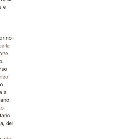
e e
sonno-
della
ione
o
rso
aneo
 o
e a
vano.
uò
tario
a, dei
altri