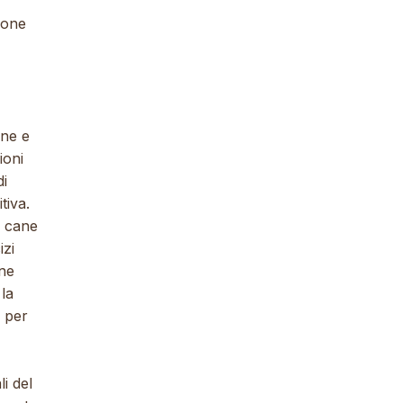
ione
one e
ioni
di
tiva.
il cane
izi
one
 la
, per
i del