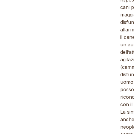
cani 
maggio
disfun
allarm
il ca
un au
dell’a
agita
(cammi
disfu
uomo-c
posson
ricono
con il
La sin
anche 
neopla