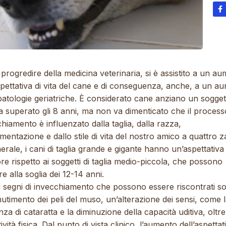
 progredire della medicina veterinaria, si è assistito a un a
spettativa di vita del cane e di conseguenza, anche, a un a
patologie geriatriche. È considerato cane anziano un sogget
 superato gli 8 anni, ma non va dimenticato che il process
hiamento è influenzato dalla taglia, dalla razza,
limentazione e dallo stile di vita del nostro amico a quattro 
erale, i cani di taglia grande e gigante hanno un’aspettativa 
ore rispetto ai soggetti di taglia medio-piccola, che possono
re alla soglia dei 12-14 anni.
mi segni di invecchiamento che possono essere riscontrati s
nutimento dei peli del muso, un’alterazione dei sensi, come 
za di cataratta e la diminuzione della capacità uditiva, oltr
ttività fisica. Dal punto di vista clinico, l’aumento dell’aspettat