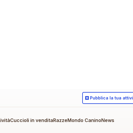
Pubblica
la tua attiv
ività
Cuccioli in vendita
Razze
Mondo Canino
News