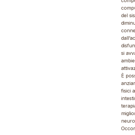
compo
compu
del s
diminu
connes
dall’a
disfun
si av
ambien
attiva
È poss
anzian
fisici
intest
terap
miglio
neurop
Occor