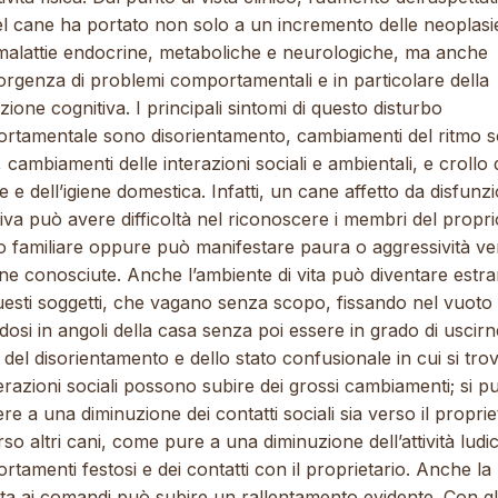
el cane ha portato non solo a un incremento delle neoplasi
 malattie endocrine, metaboliche e neurologiche, ma anche
sorgenza di problemi comportamentali e in particolare della
zione cognitiva. I principali sintomi di questo disturbo
rtamentale sono disorientamento, cambiamenti del ritmo 
, cambiamenti delle interazioni sociali e ambientali, e crollo 
e e dell’igiene domestica. Infatti, un cane affetto da disfunz
iva può avere difficoltà nel riconoscere i membri del propri
o familiare oppure può manifestare paura o aggressività ve
ne conosciute. Anche l’ambiente di vita può diventare estr
uesti soggetti, che vagano senza scopo, fissando nel vuoto
ndosi in angoli della casa senza poi essere in grado di uscirn
del disorientamento e dello stato confusionale in cui si tro
erazioni sociali possono subire dei grossi cambiamenti; si p
ere a una diminuzione dei contatti sociali sia verso il proprie
rso altri cani, come pure a una diminuzione dell’attività ludic
tamenti festosi e dei contatti con il proprietario. Anche la
ta ai comandi può subire un rallentamento evidente. Con gli 