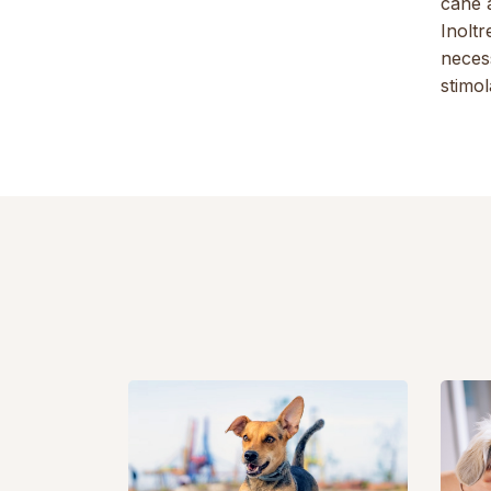
cane 
Inoltr
necess
stimol