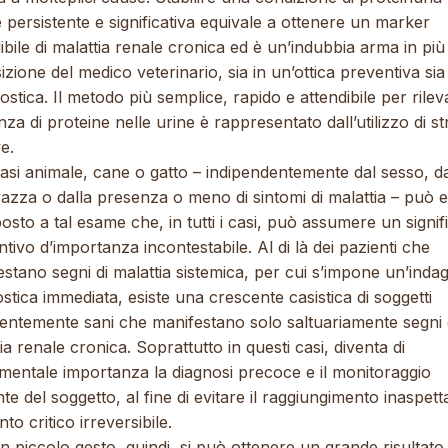
 persistente e significativa equivale a ottenere un marker
ibile di malattia renale cronica ed è un’indubbia arma in più
izione del medico veterinario, sia in un’ottica preventiva sia
stica. Il metodo più semplice, rapido e attendibile per rilev
za di proteine nelle urine è rappresentato dall’utilizzo di st
ve.
asi animale, cane o gatto – indipendentemente dal sesso, dal
razza o dalla presenza o meno di sintomi di malattia – può 
osto a tal esame che, in tutti i casi, può assumere un signif
tivo d’importanza incontestabile. Al di là dei pazienti che
stano segni di malattia sistemica, per cui s’impone un’inda
stica immediata, esiste una crescente casistica di soggetti
entemente sani che manifestano solo saltuariamente segni 
ia renale cronica. Soprattutto in questi casi, diventa di
mentale importanza la diagnosi precoce e il monitoraggio
te del soggetto, al fine di evitare il raggiungimento inaspett
to critico irreversibile.
 piccolo gesto, quindi, si può ottenere un grande risultato 