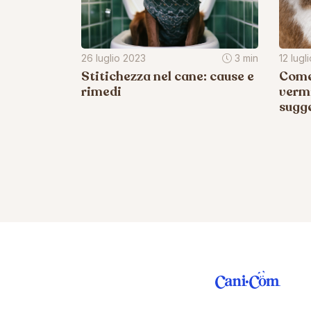
26 luglio 2023
3 min
12 lugl
Stitichezza nel cane: cause e
Come 
rimedi
vermi
sugge