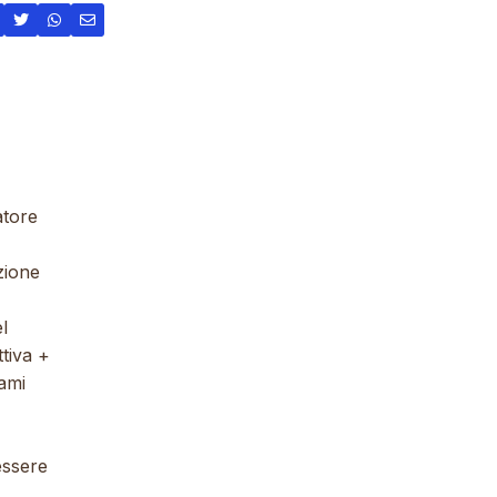
atore
zione
l
ttiva +
ami
essere