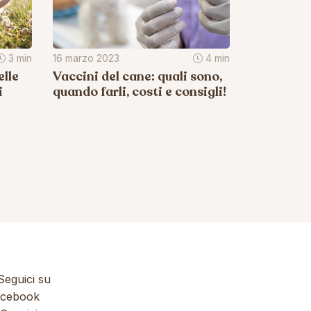
3 min
16 marzo 2023
4 min
lle
Vaccini del cane: quali sono,
i
quando farli, costi e consigli!
eguici su
cebook