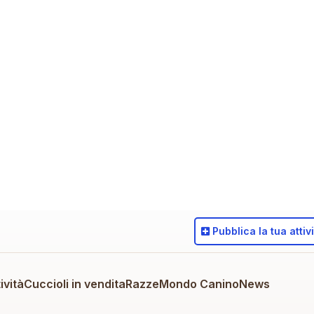
Pubblica
la tua attiv
ività
Cuccioli in vendita
Razze
Mondo Canino
News