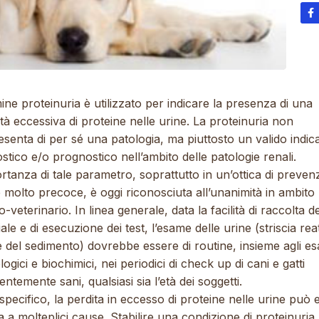
mine proteinuria è utilizzato per indicare la presenza di una
tà eccessiva di proteine nelle urine. La proteinuria non
senta di per sé una patologia, ma piuttosto un valido indic
stico e/o prognostico nell’ambito delle patologie renali.
rtanza di tale parametro, soprattutto in un’ottica di preven
molto precoce, è oggi riconosciuta all’unanimità in ambito
-veterinario. In linea generale, data la facilità di raccolta de
ale e di esecuzione dei test, l’esame delle urine (striscia rea
 del sedimento) dovrebbe essere di routine, insieme agli es
ogici e biochimici, nei periodici di check up di cani e gatti
ntemente sani, qualsiasi sia l’età dei soggetti.
specifico, la perdita in eccesso di proteine nelle urine può 
 a molteplici cause. Stabilire una condizione di proteinuria