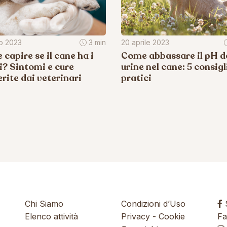
io 2023
3 min
20 aprile 2023
capire se il cane ha i
Come abbassare il pH de
? Sintomi e cure
urine nel cane: 5 consigl
rite dai veterinari
pratici
Chi Siamo
Condizioni d’Uso
S
Elenco attività
Privacy
-
Cookie
Fa