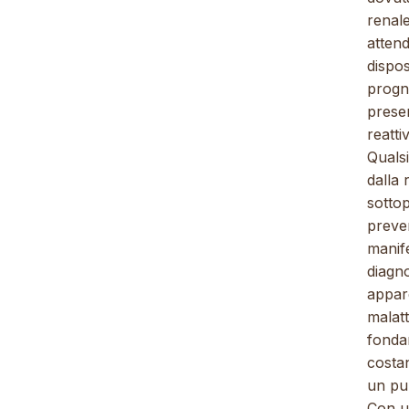
renale
attend
dispos
progno
presen
reatti
Qualsi
dalla 
sottop
preven
manife
diagno
appar
malatt
fonda
costan
un pun
Con un