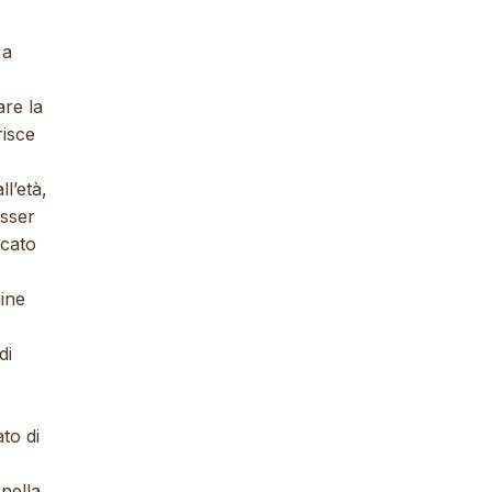
 a
are la
risce
l’età,
esser
icato
gine
di
ato di
nella