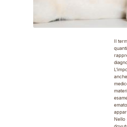
Il ter
quanti
rappre
diagno
L’impo
anche 
medico
materi
esame
ematol
appare
Nello 
dovuta