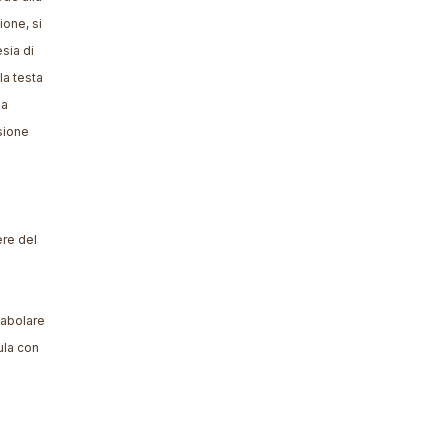
ione, si
sia di
la testa
pa
isione
ere del
tabolare
ula con