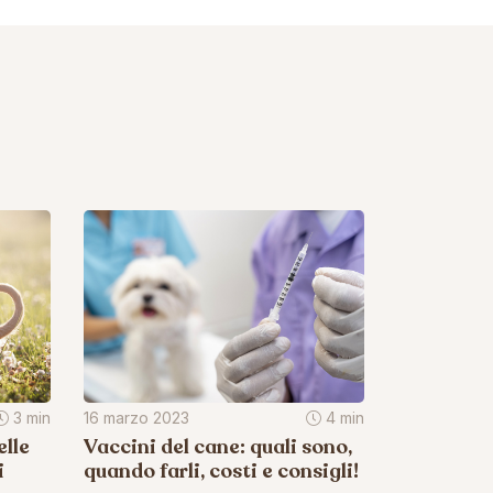
3 min
16 marzo 2023
4 min
lle
Vaccini del cane: quali sono,
i
quando farli, costi e consigli!