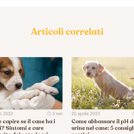
Articoli correlati
io 2023
3 min
20 aprile 2023
capire se il cane ha i
Come abbassare il pH de
? Sintomi e cure
urine nel cane: 5 consigl