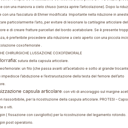
e con una manovra a cielo chiuso (senza aprire l’articolazione). Dopo la riduz
 con una fasciatura di Ehmer modificata Importante nella riduzione in aneste
are particolarmente l’arto, per evitare di lesionare la cartilagine articolare del
ore e di creare fratture parcellari del bordo acetabolare. Se è presente trop
za, è preferibile procedere alla riduzione a cielo aperto con una piccola inc
ticolazione coxofemorale .
HE CHIRURGICHE LUSSAZIONE COXOFEMORALE
orrafia:
sutura della capsula articolare.
leofemorale: un filo (che passa avanti all’acetabolo e sotto al grande trocant
 impedisce l’abduzione e l’extraruotazione della testa del femore dell’arto
ore.
sizzazione capsula articolare
: con viti di ancoraggio sul margine ace
on riassorbibile, per la ricostruzione della caspula articolare. PROTESI – Caps
e o viti.
pin ( fissazione con cavigliotto) per la ricostruzione del legamento rotondo.
pin post operatorio.