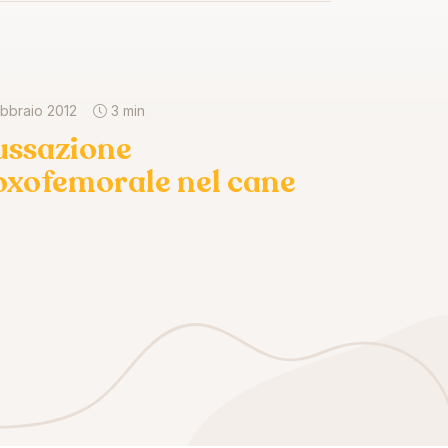
ebbraio 2012
3 min
ussazione
oxofemorale nel cane