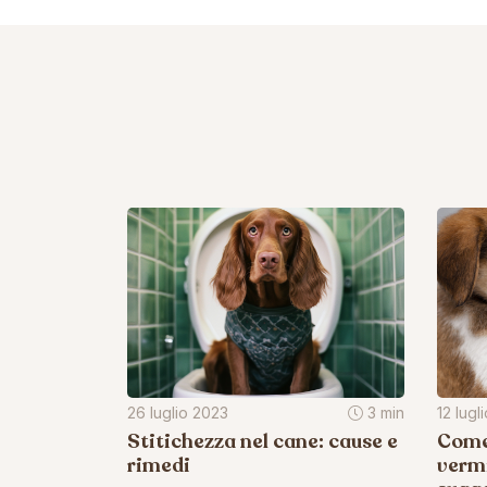
26 luglio 2023
3 min
12 lugl
Stitichezza nel cane: cause e
Come 
rimedi
vermi