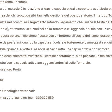
tto (ditta Securos).
ta del metodo è in relazione al danno capsulare, dalla copertura acetabolare, 
nza del chirurgo, possibilitaà nella gestione del postoperatorio. Il metodo T
siste nel ricostruire il legamento rotondo (legamento che unisce la testa del
abolo), attraverso un tunnel nel collo femorale e l’aggancio del filo con un cav
 aceta bolare, il filo viene fissato con un bottone all’uscita del tunnel osseo
 è da preferirsi, quando la capsula articolare è fortemente danneggiata e, qui
ile ripararla. A volte si associa al cavigliotto una capsulorrafia con rinforzo
so delle ancorette avvitate sul cercine acetabolare, si fa passare un filo sint
ostruisce la capsula articolare agganciandosi al collo femorale.
essandro Prota
dia
ia Oncologica Veterinaria
nza veterinaria on line – 3393201159