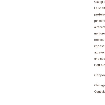
Caviglio
La scel
prefere
pin con
all’acet
nel foro
tecnica
impossib
attraver
che ric
Dott Al
Ortope
Chirurg
Consule