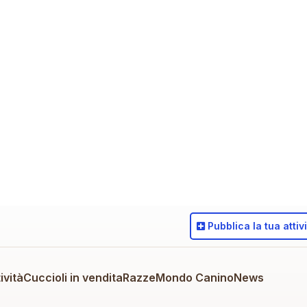
Pubblica
la tua attiv
ività
Cuccioli in vendita
Razze
Mondo Canino
News