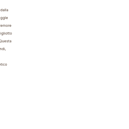
dalla
oggle
 femore
igliotto
. Questa
ndi,
etico