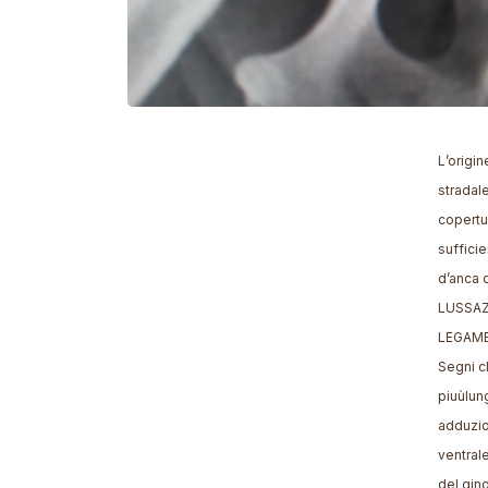
L’origi
stradale
copertu
sufficie
d’anca 
LUSSAZ
LEGAM
Segni cl
piuùlun
adduzio
ventrale
del gin