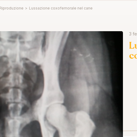
 Riproduzione
>
Lussazione coxofemorale nel cane
3 f
L
c