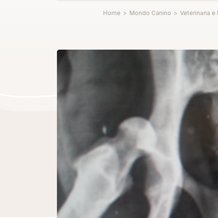
Home
>
Mondo Canino
>
Veterinaria e