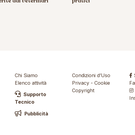
rite dai veterinari
pratici
Chi Siamo
Condizioni d’Uso
S
Elenco attività
Privacy
-
Cookie
Fa
Copyright
Supporto
In
Tecnico
Pubblicità