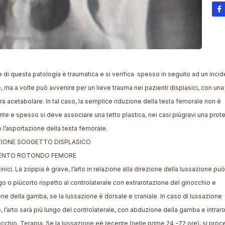
ne di questa patologia è traumatica e si verifica spesso in seguito ad un inci
, ma a volte può avvenire per un lieve trauma nei pazienti displasici, con una
ra acetabolare. In tal caso, la semplice riduzione della testa femorale non è
nte e spesso si deve associare una tetto plastica, nei casi piùgravi una prote
o l’asportazione della testa femorale.
IONE SOGGETTO DISPLASICO
ENTO ROTONDO FEMORE
inici. La zoppia è grave, l’arto in relazione alla direzione della lussazione p
go o piùcorto rispetto al controlaterale con extrarotazione del ginocchio e
ne della gamba, se la lussazione è dorsale e craniale. In caso di lussazione
, l’arto sarà più lungo del controlaterale, con abduzione della gamba e intrar
occhio. Terapia. Se la lussazione eè recente (nelle prime 24 -72 ore), si proc