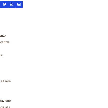
dente
 cattiva
si
uò essere
otazione
ede alla