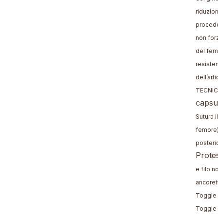
riduzion
procede
non forz
del fem
resisten
dell’ar
TECNIC
apsul
C
Sutura i
femore)
posteri
Prote
e filo n
ancorett
Toggle 
Toggle 